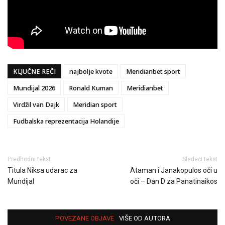
KLJUČNE REČI
najbolje kvote
Meridianbet sport
Mundijal 2026
Ronald Kuman
Meridianbet
Virdžil van Dajk
Meridian sport
Fudbalska reprezentacija Holandije
Predhodni tekst
Sledeći tekst
Titula Niksa udarac za
Ataman i Janakopulos oči u
Mundijal
oči – Dan D za Panatinaikos
POVEZANE OBJAVE
VIŠE OD AUTORA