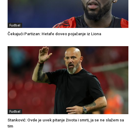
Fudbal
Čekajući Partizan: Hetafe doveo pojačanje iz Liona
Fudbal
Stanković: Ovde je uvek pitanje života i smrti, ja se ne slažem sa
tim