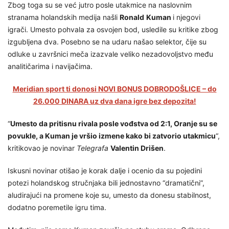
Zbog toga su se već jutro posle utakmice na naslovnim
stranama holandskih medija našli
Ronald
Kuman
i njegovi
igrači. Umesto pohvala za osvojen bod, usledile su kritike zbog
izgubljena dva. Posebno se na udaru našao selektor, čije su
odluke u završnici meča izazvale veliko nezadovoljstvo među
analitičarima i navijačima.
Meridian sport ti donosi NOVI BONUS DOBRODOŠLICE – do
26.000 DINARA uz dva dana igre bez depozita!
“
Umesto da pritisnu rivala posle vođstva od 2:1, Oranje su se
povukle, a Kuman je vršio izmene kako bi zatvorio utakmicu
“,
kritikovao je novinar
Telegrafa
Valentin Drišen
.
Iskusni novinar otišao je korak dalje i ocenio da su pojedini
potezi holandskog stručnjaka bili jednostavno “dramatični”,
aludirajući na promene koje su, umesto da donesu stabilnost,
dodatno poremetile igru tima.