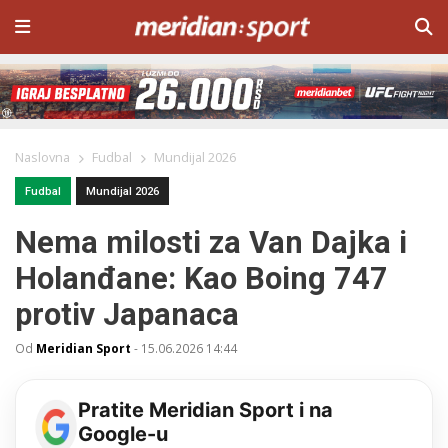
Naslovna
Fudbal
Mundijal 2026
Fudbal
Mundijal 2026
Nema milosti za Van Dajka i
Holanđane: Kao Boing 747
protiv Japanaca
Od
Meridian Sport
-
15.06.2026 14:44
Pratite Meridian Sport i na
Google-u