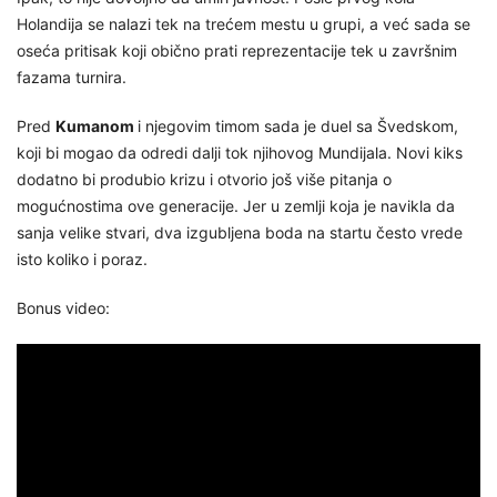
Holandija se nalazi tek na trećem mestu u grupi, a već sada se
oseća pritisak koji obično prati reprezentacije tek u završnim
fazama turnira.
Pred
Kumanom
i njegovim timom sada je duel sa Švedskom,
koji bi mogao da odredi dalji tok njihovog Mundijala. Novi kiks
dodatno bi produbio krizu i otvorio još više pitanja o
mogućnostima ove generacije. Jer u zemlji koja je navikla da
sanja velike stvari, dva izgubljena boda na startu često vrede
isto koliko i poraz.
Bonus video: