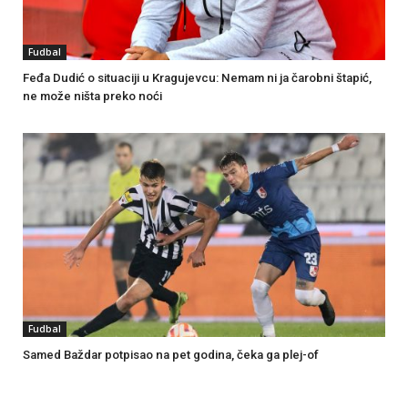
Fudbal
Feđa Dudić o situaciji u Kragujevcu: Nemam ni ja čarobni štapić,
ne može ništa preko noći
Fudbal
Samed Baždar potpisao na pet godina, čeka ga plej-of