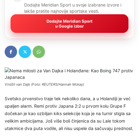
Dodajte Meridian Sport u svoje izabrane izvore i
lakše pratite najnovije sportske vesti.
Dodajte Meridian Sport
u Google izbor
Virdžil van Dajk (Foto: REUTERS/Hannah Mckay)
Svetsko prvenstvo traje tek nekoliko dana, a u Holandiji je već
upaljen alarm. Remi protiv Japana 2:2 u prvom kolu Grupe F
dočekan je kao ozbiljan kiks selekcije koja je na turnir stigla sa
velikim ambicijama. Još više boli činjenica da su Lale tokom
utakmice dva puta vodile, ali nisu uspele da sačuvaju prednost.