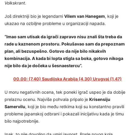
Volkskrant
.
Još direktniji bio je legendarni
Vilem van Hanegem
, koji je
ukazao na ozbiljne probleme u organizaciji napada.
“Imao sam utisak da igrači zapravo nisu znali šta treba da
rade u kaznenom prostoru. Pokušavao sam da prepoznam
plan, ali bezuspešno. Gotovo da nije bilo nikakvih
kombinacija. A kada bi lopta stigla sa boka, gotovo nikoga
nije bilo da je dočeka u šesnaestercu”.
00.00: (7,40) Saudijska Arabija (4,30) Urugvaj (1,47)
U moru negativnih ocena, tek poneki igrač uspeo je da dobije
prelaznu ocenu. Najviše pohvala pripalo je
Krisensiju
Samervilu
, koji je bio među retkima koji su konstantno pravili
probleme japanskoj odbrani i pokazali inicijativu kada je timu
bilo najpotrebnije.
Ipak, to nije dovoljno da umiri javnost. Posle prvog kola