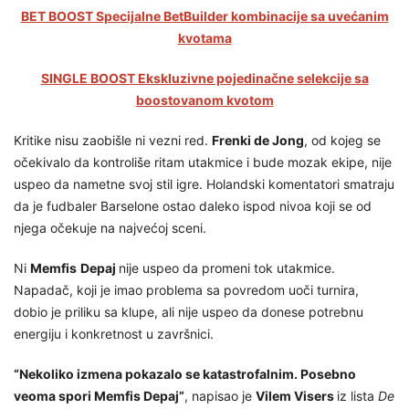
BET BOOST Specijalne BetBuilder kombinacije sa uvećanim
kvotama
SINGLE BOOST Ekskluzivne pojedinačne selekcije sa
boostovanom kvotom
Kritike nisu zaobišle ni vezni red.
Frenki de Jong
, od kojeg se
očekivalo da kontroliše ritam utakmice i bude mozak ekipe, nije
uspeo da nametne svoj stil igre. Holandski komentatori smatraju
da je fudbaler Barselone ostao daleko ispod nivoa koji se od
njega očekuje na najvećoj sceni.
Ni
Memfis
Depaj
nije uspeo da promeni tok utakmice.
Napadač, koji je imao problema sa povredom uoči turnira,
dobio je priliku sa klupe, ali nije uspeo da donese potrebnu
energiju i konkretnost u završnici.
“Nekoliko izmena pokazalo se katastrofalnim. Posebno
veoma spori Memfis Depaj”
, napisao je
Vilem Visers
iz lista
De