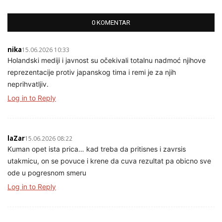
0 KOMENTAR
nika
15.06.2026 10:33
Holandski mediji i javnost su očekivali totalnu nadmoć njihove
reprezentacije protiv japanskog tima i remi je za njih
neprihvatljiv.
Log in to Reply
laZar
15.06.2026 08:22
Kuman opet ista prica… kad treba da pritisnes i zavrsis
utakmicu, on se povuce i krene da cuva rezultat pa obicno sve
ode u pogresnom smeru
Log in to Reply