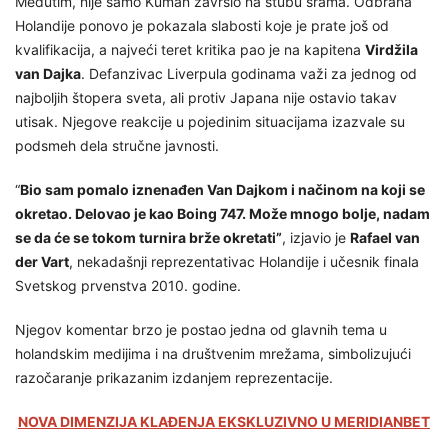
Međutim, nije samo Kuman završio na stubu srama. Odbrana
Holandije ponovo je pokazala slabosti koje je prate još od
kvalifikacija, a najveći teret kritika pao je na kapitena
Virdžila
van Dajka
. Defanzivac Liverpula godinama važi za jednog od
najboljih štopera sveta, ali protiv Japana nije ostavio takav
utisak. Njegove reakcije u pojedinim situacijama izazvale su
podsmeh dela stručne javnosti.
“
Bio sam pomalo iznenađen Van Dajkom i načinom na koji se
okretao. Delovao je kao Boing 747. Može mnogo bolje, nadam
se da će se tokom turnira brže okretati”
, izjavio je
Rafael van
der Vart
, nekadašnji reprezentativac Holandije i učesnik finala
Svetskog prvenstva 2010. godine.
Njegov komentar brzo je postao jedna od glavnih tema u
holandskim medijima i na društvenim mrežama, simbolizujući
razočaranje prikazanim izdanjem reprezentacije.
NOVA DIMENZIJA KLAĐENJA EKSKLUZIVNO U MERIDIANBET