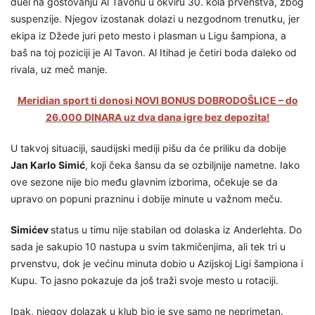
duel na gostovanju Al Tavonu u okviru 30. kola prvenstva, zbog
suspenzije. Njegov izostanak dolazi u nezgodnom trenutku, jer
ekipa iz Džede juri peto mesto i plasman u Ligu šampiona, a
baš na toj poziciji je Al Tavon. Al Itihad je četiri boda daleko od
rivala, uz meč manje.
Meridian sport ti donosi NOVI BONUS DOBRODOŠLICE – do
26.000 DINARA uz dva dana igre bez depozita!
U takvoj situaciji, saudijski mediji pišu da će priliku da dobije
Jan Karlo Simić
, koji čeka šansu da se ozbiljnije nametne. Iako
ove sezone nije bio među glavnim izborima, očekuje se da
upravo on popuni prazninu i dobije minute u važnom meču.
Simićev
status u timu nije stabilan od dolaska iz Anderlehta. Do
sada je sakupio 10 nastupa u svim takmičenjima, ali tek tri u
prvenstvu, dok je većinu minuta dobio u Azijskoj Ligi šampiona i
Kupu. To jasno pokazuje da još traži svoje mesto u rotaciji.
Ipak, njegov dolazak u klub bio je sve samo ne neprimetan.