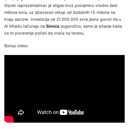
Srpski reprezentativac je stigao kroz pozajmicu vrednu šest
miliona evra, uz obavezan otkup od dodatnih 15 miliona na
kraju sezone. Investicija od 21.000.000 evra jasno govori da u
Al Itihadu računaju na
Simića
dugoročno, samo je pitanje kada
će to poverenje početi da vraća na terenu.
Bonus video: