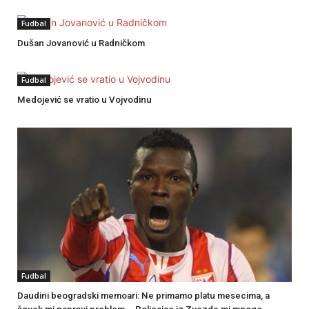
Fudbal
Dušan Jovanović u Radničkom
Fudbal
Medojević se vratio u Vojvodinu
Fudbal
Daudini beogradski memoari: Ne primamo platu mesecima, a