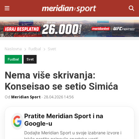
Naslovna
Fudbal
Svet
Fudbal
Svet
Nema više skrivanja:
Konseisao se setio Simića
Od
Meridian Sport
-
28.04.2026 14:56
Pratite Meridian Sport i na
Google-u
Dodajte Meridian Sport u svoje izabrane izvore i
lakše pratite najnovije sportske vesti.