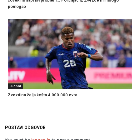
čovek mi napravi problem... Policajac iz Zvezde mi mnogo
pomogao
Fudbal
Zvezdina želja košta 4.000.000 evra
POSTAVI ODGOVOR
You must be
logged in
to post a comment.