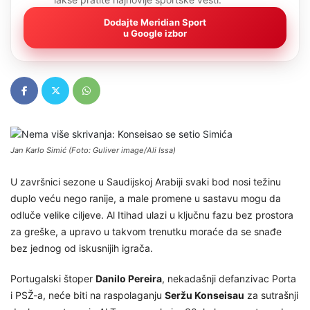
Dodajte Meridian Sport
u Google izbor
Jan Karlo Simić (Foto: Guliver image/Ali Issa)
U završnici sezone u Saudijskoj Arabiji svaki bod nosi težinu
duplo veću nego ranije, a male promene u sastavu mogu da
odluče velike ciljeve. Al Itihad ulazi u ključnu fazu bez prostora
za greške, a upravo u takvom trenutku moraće da se snađe
bez jednog od iskusnijih igrača.
Portugalski štoper
Danilo Pereira
, nekadašnji defanzivac Porta
i PSŽ-a, neće biti na raspolaganju
Seržu Konseisau
za sutrašnji