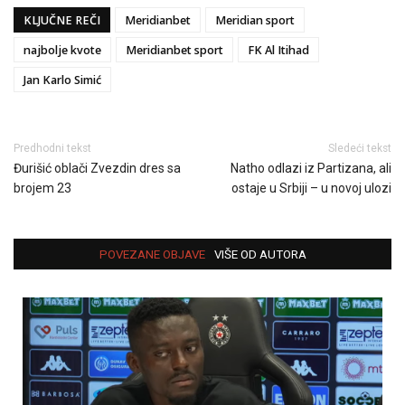
KLJUČNE REČI
Meridianbet
Meridian sport
najbolje kvote
Meridianbet sport
FK Al Itihad
Jan Karlo Simić
Predhodni tekst
Sledeći tekst
Đurišić oblači Zvezdin dres sa
Natho odlazi iz Partizana, ali
brojem 23
ostaje u Srbiji – u novoj ulozi
POVEZANE OBJAVE
VIŠE OD AUTORA