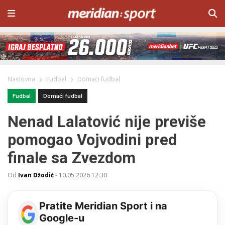
Naslovna
Fudbal
Domaći fudbal
Fudbal
Domaći fudbal
Nenad Lalatović nije previše
pomogao Vojvodini pred
finale sa Zvezdom
Od
Ivan Džodić
-
10.05.2026 12:30
Pratite Meridian Sport i na
Google-u