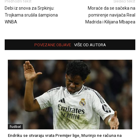
Predhodni tekst
Sledeći tekst
Debi iz snova za Srpkinju:
Moraće da se sačeka na
Trojkama srušila šampiona
pomirenje navijača Real
WNBA
Madrida i Kilijana Mbapea
POVEZANE OBJAVE
VIŠE OD AUTORA
Fudbal
Endriku se otvaraju vrata Premijer lige, Murinjo ne računa na