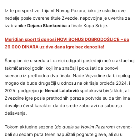
Iz te perspektive, trijumf Novog Pazara, iako je usledio dve
nedelje posle overene titule Zvezde, nepovoljna je uvertira za
izabranike
Dejana Stankovića
u finale Kupa Srbije.
Meridian sport ti donosi NOVI BONUS DOBRODOŠLICE – do
26.000 DINARA uz dva dana igre bez depozita!
Šampion će u sredu u Loznici odigrati poslednji meč u aktuelnoj
takmičarskoj godini koji ima značaj i pokušati da ponovi
scenario iz prethodna dva finala. Nade Vojvodine da bi epilog
mogao da bude drugačiji u odnosu na okršaje proleća 2024. i
2025. podgrejao je
Nenad Lalatović
spotakavši bivši klub, ali
Zvezdine igre posle prethodnih poraza potvrda su da tim ima
dovoljno čvrst karakter da do srede zaboravi na subotnja
dešavanja.
Tokom aktuelne sezone (
do duela sa Novim Pazarom
) crveno-
beli su sedam puta teren napuštali pognute glave, ali su u