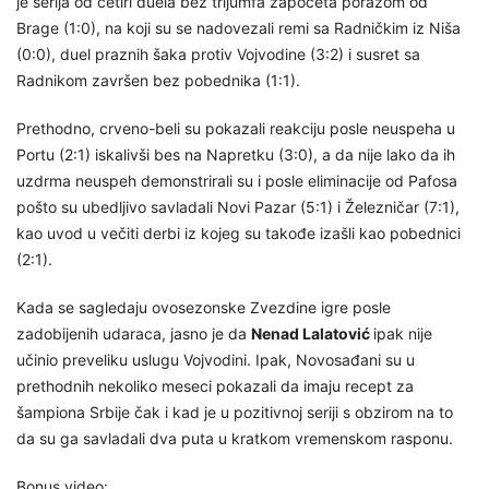
je serija od četiri duela bez trijumfa započeta porazom od
Brage (1:0), na koji su se nadovezali remi sa Radničkim iz Niša
(0:0), duel praznih šaka protiv Vojvodine (3:2) i susret sa
Radnikom završen bez pobednika (1:1).
Prethodno, crveno-beli su pokazali reakciju posle neuspeha u
Portu (2:1) iskalivši bes na Napretku (3:0), a da nije lako da ih
uzdrma neuspeh demonstrirali su i posle eliminacije od Pafosa
pošto su ubedljivo savladali Novi Pazar (5:1) i Železničar (7:1),
kao uvod u večiti derbi iz kojeg su takođe izašli kao pobednici
(2:1).
Kada se sagledaju ovosezonske Zvezdine igre posle
zadobijenih udaraca, jasno je da
Nenad Lalatović
ipak nije
učinio preveliku uslugu Vojvodini. Ipak, Novosađani su u
prethodnih nekoliko meseci pokazali da imaju recept za
šampiona Srbije čak i kad je u pozitivnoj seriji s obzirom na to
da su ga savladali dva puta u kratkom vremenskom rasponu.
Bonus video: