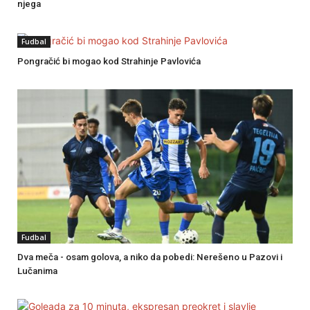
njega
Fudbal
Pongračić bi mogao kod Strahinje Pavlovića
Fudbal
Dva meča - osam golova, a niko da pobedi: Nerešeno u Pazovi i
Lučanima