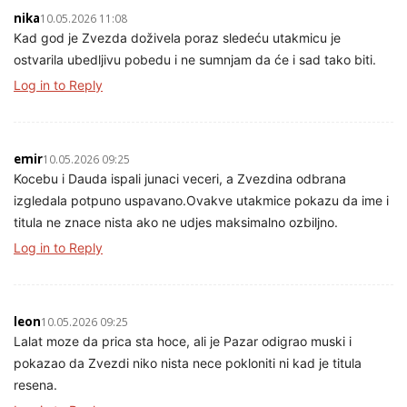
nika
10.05.2026 11:08
Kad god je Zvezda doživela poraz sledeću utakmicu je
ostvarila ubedljivu pobedu i ne sumnjam da će i sad tako biti.
Log in to Reply
emir
10.05.2026 09:25
Kocebu i Dauda ispali junaci veceri, a Zvezdina odbrana
izgledala potpuno uspavano.Ovakve utakmice pokazu da ime i
titula ne znace nista ako ne udjes maksimalno ozbiljno.
Log in to Reply
leon
10.05.2026 09:25
Lalat moze da prica sta hoce, ali je Pazar odigrao muski i
pokazao da Zvezdi niko nista nece pokloniti ni kad je titula
resena.