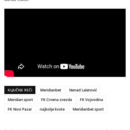
KLJUČNE REČI
Meridianbet
Nenad Lalatović
Meridian sport
FK Crvena zvezda
FK Vojvodina
FK Novi Pazar
najbolje kvote
Meridianbet sport