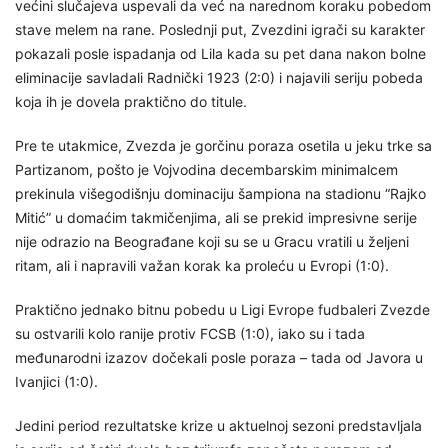
većini slučajeva uspevali da već na narednom koraku pobedom
stave melem na rane. Poslednji put, Zvezdini igrači su karakter
pokazali posle ispadanja od Lila kada su pet dana nakon bolne
eliminacije savladali Radnički 1923 (2:0) i najavili seriju pobeda
koja ih je dovela praktično do titule.
Pre te utakmice, Zvezda je gorčinu poraza osetila u jeku trke sa
Partizanom, pošto je Vojvodina decembarskim minimalcem
prekinula višegodišnju dominaciju šampiona na stadionu “Rajko
Mitić” u domaćim takmičenjima, ali se prekid impresivne serije
nije odrazio na Beograđane koji su se u Gracu vratili u željeni
ritam, ali i napravili važan korak ka proleću u Evropi (1:0).
Praktično jednako bitnu pobedu u Ligi Evrope fudbaleri Zvezde
su ostvarili kolo ranije protiv FCSB (1:0), iako su i tada
međunarodni izazov dočekali posle poraza – tada od Javora u
Ivanjici (1:0).
Jedini period rezultatske krize u aktuelnoj sezoni predstavljala