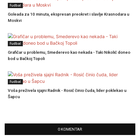
Fudbal
Goleada za 10 minuta, ekspresan preokret i slavlje Krasnodara u
Moskvi
Fudbal
Grafičar u problemu, Smederevo kao nekada - Taki Nikolić doneo
bod u Bačkoj Topoli
Fudbal
Voša preživela sjajni Radnik - Rosić činio čuda, lider poklekao u
Šapcu
0 KOMENTAR