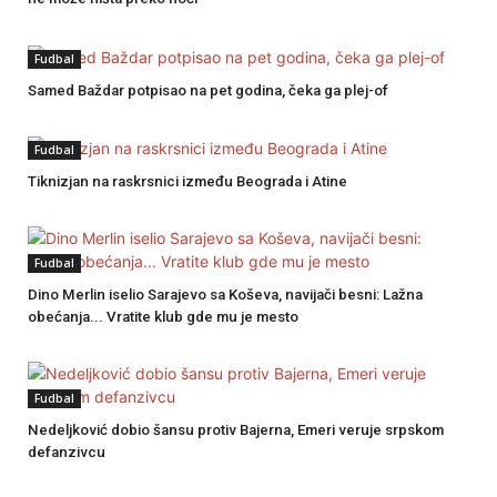
Fudbal
Samed Baždar potpisao na pet godina, čeka ga plej-of
Fudbal
Tiknizjan na raskrsnici između Beograda i Atine
Fudbal
Dino Merlin iselio Sarajevo sa Koševa, navijači besni: Lažna
obećanja... Vratite klub gde mu je mesto
Fudbal
Nedeljković dobio šansu protiv Bajerna, Emeri veruje srpskom
defanzivcu