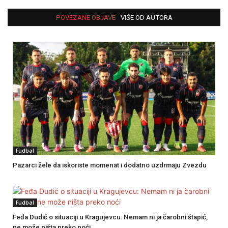
POVEZANE OBJAVE
VIŠE OD AUTORA
Fudbal
Pazarci žele da iskoriste momenat i dodatno uzdrmaju Zvezdu
Fudbal
Feđa Dudić o situaciji u Kragujevcu: Nemam ni ja čarobni štapić,
ne može ništa preko noći