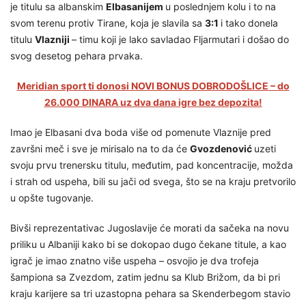
je titulu sa albanskim
Elbasanijem
u poslednjem kolu i to na
svom terenu protiv Tirane, koja je slavila sa
3:1
i tako donela
titulu
Vlazniji
– timu koji je lako savladao Fljarmutari i došao do
svog desetog pehara prvaka.
Meridian sport ti donosi NOVI BONUS DOBRODOŠLICE – do
26.000 DINARA uz dva dana igre bez depozita!
Imao je Elbasani dva boda više od pomenute Vlaznije pred
završni meč i sve je mirisalo na to da će
Gvozdenović
uzeti
svoju prvu trenersku titulu, međutim, pad koncentracije, možda
i strah od uspeha, bili su jači od svega, što se na kraju pretvorilo
u opšte tugovanje.
Bivši reprezentativac Jugoslavije će morati da sačeka na novu
priliku u Albaniji kako bi se dokopao dugo čekane titule, a kao
igrač je imao znatno više uspeha – osvojio je dva trofeja
šampiona sa Zvezdom, zatim jednu sa Klub Brižom, da bi pri
kraju karijere sa tri uzastopna pehara sa Skenderbegom stavio