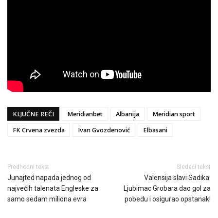
KLJUČNE REČI
Meridianbet
Albanija
Meridian sport
FK Crvena zvezda
Ivan Gvozdenović
Elbasani
Predhodni tekst
Sledeći tekst
Junajted napada jednog od
Valensija slavi Sadika:
najvećih talenata Engleske za
Ljubimac Grobara dao gol za
samo sedam miliona evra
pobedu i osigurao opstanak!