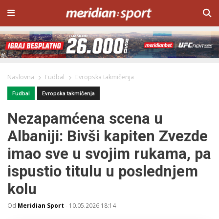
Naslovna
Fudbal
Evropska takmičenja
Fudbal
Evropska takmičenja
Nezapamćena scena u
Albaniji: Bivši kapiten Zvezde
imao sve u svojim rukama, pa
ispustio titulu u poslednjem
kolu
Od
Meridian Sport
-
10.05.2026 18:14