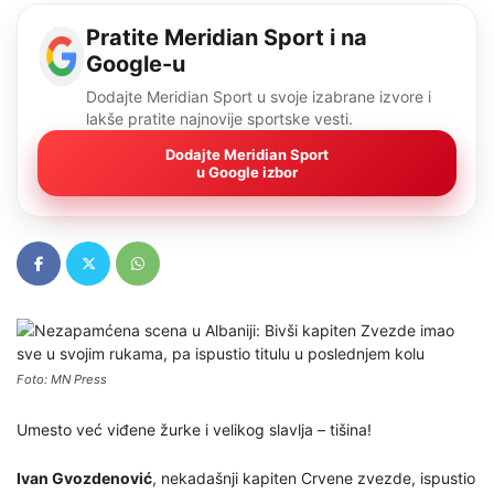
Pratite Meridian Sport i na
Google-u
Dodajte Meridian Sport u svoje izabrane izvore i
lakše pratite najnovije sportske vesti.
Dodajte Meridian Sport
u Google izbor
Foto: MN Press
Umesto već viđene žurke i velikog slavlja – tišina!
Ivan Gvozdenović
, nekadašnji kapiten Crvene zvezde, ispustio