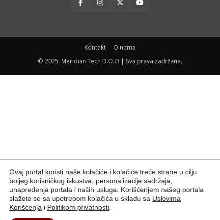
Kontakt
O nama
© 2025. Meridian Tech D.O.O | Sva prava zadržana.
Ovaj portal koristi naše kolačiće i kolačiće treće strane u cilju
boljeg korisničkog iskustva, personalizacije sadržaja,
unapređenja portala i naših usluga. Korišćenjem našeg portala
slažete se sa upotrebom kolačića u skladu sa
Uslovima
Korišćenja
i
Politikom privatnosti
.