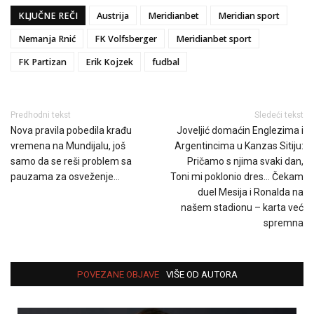
KLJUČNE REČI
Austrija
Meridianbet
Meridian sport
Nemanja Rnić
FK Volfsberger
Meridianbet sport
FK Partizan
Erik Kojzek
fudbal
Predhodni tekst
Sledeći tekst
Nova pravila pobedila krađu
Joveljić domaćin Englezima i
vremena na Mundijalu, još
Argentincima u Kanzas Sitiju:
samo da se reši problem sa
Pričamo s njima svaki dan,
pauzama za osveženje…
Toni mi poklonio dres… Čekam
duel Mesija i Ronalda na
našem stadionu – karta već
spremna
POVEZANE OBJAVE
VIŠE OD AUTORA