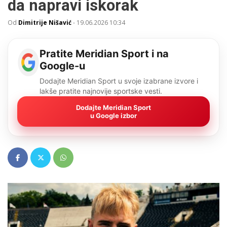
da napravi iskorak
Od
Dimitrije Nišavić
-
19.06.2026 10:34
Pratite Meridian Sport i na
Google-u
Dodajte Meridian Sport u svoje izabrane izvore i
lakše pratite najnovije sportske vesti.
Dodajte Meridian Sport
u Google izbor