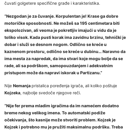
čuvati golgetere specifične građe i karakteristika.
“Nezgodan je za čuvanje. Korpulentan je! Krase ga dobre
motoričke sposobnosti. Ne možeš sa 195 centimetara biti
ekspolozivan, ali veoma je pokretljiv imajući u vidu da je
toliko visok. Kada pusti korak ima zavidnu brzinu, tehnički je
dobar i služi se desnom nogom. Odlično se kreće u
kaznenom prostoru, odlično se kreće u dubinu… Naravno da
ima mesta za napredak, da ima stvari koje mogu bolje da se
rade, ali sa podrškom, samopouzdanjem i adekvatnim
pristupom može da napravi iskorak u Partizanu.”
Nije
Nemanja
pristalica poređenja igrača, ali koliko poštuje
Kojzeka
, najbolje svedoče njegove reči.
“Nije fer prema mladim igračima da im namećem dodatno
breme nekog velikog imena. To automatski podiže
očekivanja, što kasnije može stvoriti problem. Kojzek je
Kojzek i potrebno mu je pružiti maksimalnu podršku. Treba