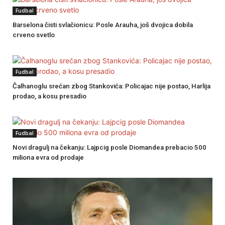
Fudbal
Barselona čisti svlačionicu: Posle Arauha, još dvojica dobila
crveno svetlo
Fudbal
Čalhanoglu srećan zbog Stankovića: Policajac nije postao, Harlija
prodao, a kosu presadio
Fudbal
Novi dragulj na čekanju: Lajpcig posle Diomandea prebacio 500
miliona evra od prodaje