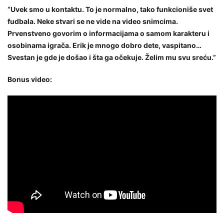
“Uvek smo u kontaktu. To je normalno, tako funkcioniše svet
fudbala. Neke stvari se ne vide na video snimcima.
Prvenstveno govorim o informacijama o samom karakteru i
osobinama igrača. Erik je mnogo dobro dete, vaspitano…
Svestan je gde je došao i šta ga očekuje. Želim mu svu sreću.”
Bonus video: