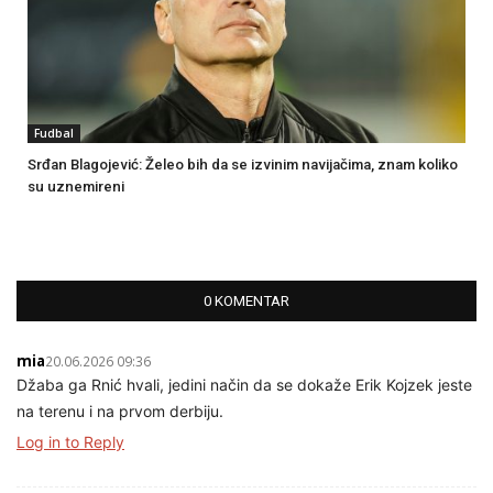
Fudbal
Srđan Blagojević: Želeo bih da se izvinim navijačima, znam koliko
su uznemireni
0 KOMENTAR
mia
20.06.2026 09:36
Džaba ga Rnić hvali, jedini način da se dokaže Erik Kojzek jeste
na terenu i na prvom derbiju.
Log in to Reply