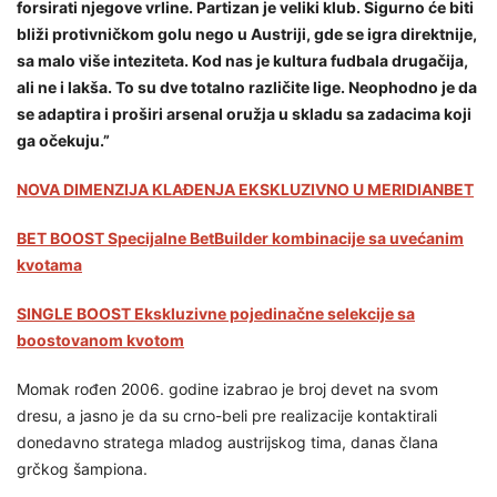
forsirati njegove vrline. Partizan je veliki klub. Sigurno će biti
bliži protivničkom golu nego u Austriji, gde se igra direktnije,
sa malo više inteziteta. Kod nas je kultura fudbala drugačija,
ali ne i lakša. To su dve totalno različite lige. Neophodno je da
se adaptira i proširi arsenal oružja u skladu sa zadacima koji
ga očekuju.”
NOVA DIMENZIJA KLAĐENJA EKSKLUZIVNO U MERIDIANBET
BET BOOST Specijalne BetBuilder kombinacije sa uvećanim
kvotama
SINGLE BOOST Ekskluzivne pojedinačne selekcije sa
boostovanom kvotom
Momak rođen 2006. godine izabrao je broj devet na svom
dresu, a jasno je da su crno-beli pre realizacije kontaktirali
donedavno stratega mladog austrijskog tima, danas člana
grčkog šampiona.