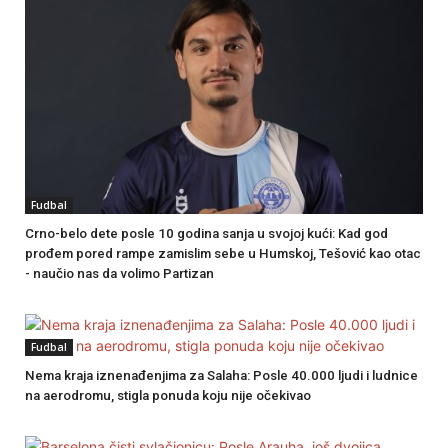
Fudbal
Crno-belo dete posle 10 godina sanja u svojoj kući: Kad god
prođem pored rampe zamislim sebe u Humskoj, Tešović kao otac
- naučio nas da volimo Partizan
Fudbal
Nema kraja iznenađenjima za Salaha: Posle 40.000 ljudi i ludnice
na aerodromu, stigla ponuda koju nije očekivao