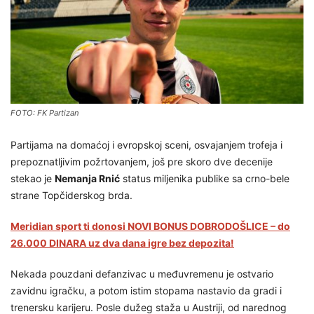
FOTO: FK Partizan
Partijama na domaćoj i evropskoj sceni, osvajanjem trofeja i
prepoznatljivim požrtovanjem, još pre skoro dve decenije
stekao je
Nemanja Rnić
status miljenika publike sa crno-bele
strane Topčiderskog brda.
Meridian sport ti donosi NOVI BONUS DOBRODOŠLICE – do
26.000 DINARA uz dva dana igre bez depozita!
Nekada pouzdani defanzivac u međuvremenu je ostvario
zavidnu igračku, a potom istim stopama nastavio da gradi i
trenersku karijeru. Posle dužeg staža u Austriji, od narednog