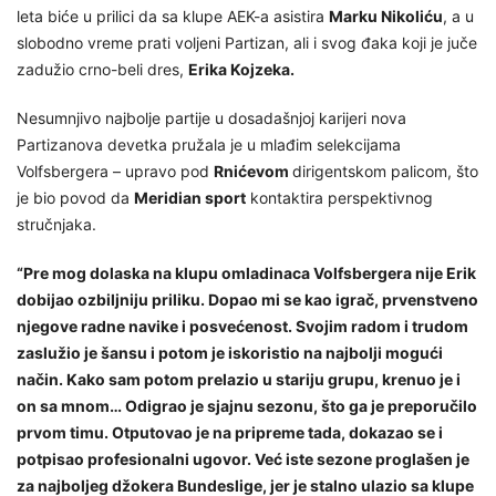
leta biće u prilici da sa klupe AEK-a asistira
Marku Nikoliću
, a u
slobodno vreme prati voljeni Partizan, ali i svog đaka koji je juče
zadužio crno-beli dres,
Erika Kojzeka.
Nesumnjivo najbolje partije u dosadašnjoj karijeri nova
Partizanova devetka pružala je u mlađim selekcijama
Volfsbergera – upravo pod
Rnićevom
dirigentskom palicom, što
je bio povod da
Meridian sport
kontaktira perspektivnog
stručnjaka.
“Pre mog dolaska na klupu omladinaca Volfsbergera nije Erik
dobijao ozbiljniju priliku. Dopao mi se kao igrač, prvenstveno
njegove radne navike i posvećenost. Svojim radom i trudom
zaslužio je šansu i potom je iskoristio na najbolji mogući
način. Kako sam potom prelazio u stariju grupu, krenuo je i
on sa mnom… Odigrao je sjajnu sezonu, što ga je preporučilo
prvom timu. Otputovao je na pripreme tada, dokazao se i
potpisao profesionalni ugovor. Već iste sezone proglašen je
za najboljeg džokera Bundeslige, jer je stalno ulazio sa klupe