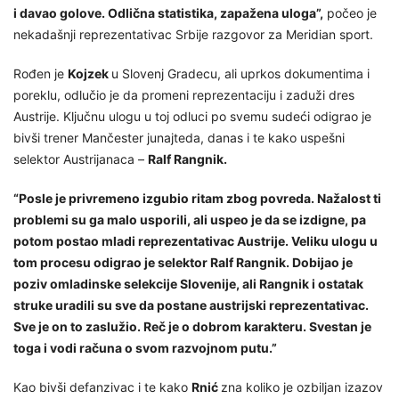
i davao golove. Odlična statistika, zapažena uloga”,
počeo je
nekadašnji reprezentativac Srbije razgovor za Meridian sport.
Rođen je
Kojzek
u Slovenj Gradecu, ali uprkos dokumentima i
poreklu, odlučio je da promeni reprezentaciju i zaduži dres
Austrije. Ključnu ulogu u toj odluci po svemu sudeći odigrao je
bivši trener Mančester junajteda, danas i te kako uspešni
selektor Austrijanaca –
Ralf Rangnik.
“Posle je privremeno izgubio ritam zbog povreda. Nažalost ti
problemi su ga malo usporili, ali uspeo je da se izdigne, pa
potom postao mladi reprezentativac Austrije. Veliku ulogu u
tom procesu odigrao je selektor Ralf Rangnik. Dobijao je
poziv omladinske selekcije Slovenije, ali Rangnik i ostatak
struke uradili su sve da postane austrijski reprezentativac.
Sve je on to zaslužio. Reč je o dobrom karakteru. Svestan je
toga i vodi računa o svom razvojnom putu.”
Kao bivši defanzivac i te kako
Rnić
zna koliko je ozbiljan izazov