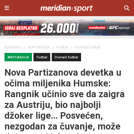
Naslovna
WAPLIKACIJA
Fudbal
Domaći fudbal
WAPLIKACIJA
Fudbal
Domaći fudbal
Nova Partizanova devetka u
očima miljenika Humske:
Rangnik učinio sve da zaigra
za Austriju, bio najbolji
džoker lige… Posvećen,
nezgodan za čuvanje, može