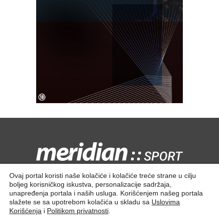
Kontaktirajte nas:
redakcija@meridiansport.rs
Ovaj portal koristi naše kolačiće i kolačiće treće strane u cilju
boljeg korisničkog iskustva, personalizacije sadržaja,
unapređenja portala i naših usluga. Korišćenjem našeg portala
slažete se sa upotrebom kolačića u skladu sa
Uslovima
Korišćenja
i
Politikom privatnosti
.