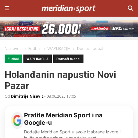
Naslovna
Fudbal
WAPLIKACIJA
Domaći fudbal
Fudbal
WAPLIKACIJA
Domaći fudbal
Holanđanin napustio Novi
Pazar
Od
Dimitrije Nišavić
-
08.06.2025 17:05
Pratite Meridian Sport i na
Google-u
Dodajte Meridian Sport u svoje izabrane izvore i
lakše pratite najnovije sportske vesti.