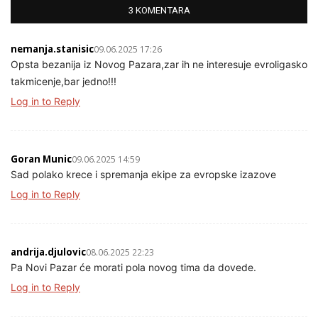
3 KOMENTARA
nemanja.stanisic
09.06.2025 17:26
Opsta bezanija iz Novog Pazara,zar ih ne interesuje evroligasko
takmicenje,bar jedno!!!
Log in to Reply
Goran Munic
09.06.2025 14:59
Sad polako krece i spremanja ekipe za evropske izazove
Log in to Reply
andrija.djulovic
08.06.2025 22:23
Pa Novi Pazar će morati pola novog tima da dovede.
Log in to Reply