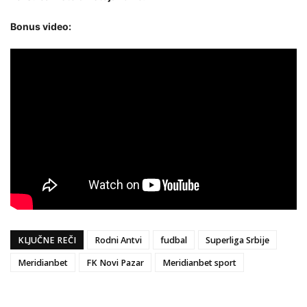
Bonus video:
KLJUČNE REČI
Rodni Antvi
fudbal
Superliga Srbije
Meridianbet
FK Novi Pazar
Meridianbet sport