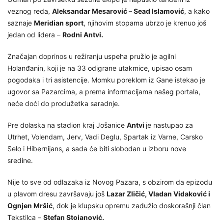
veznog reda,
Aleksandar Mesarović – Sead Islamović
, a kako
saznaje
Meridian sport
, njihovim stopama ubrzo je krenuo još
jedan od lidera –
Rodni Antvi.
Značajan doprinos u režiranju uspeha pružio je agilni
Holanđanin, koji je na 33 odigrane utakmice, upisao osam
pogodaka i tri asistencije. Momku poreklom iz Gane istekao je
ugovor sa Pazarcima, a prema informacijama našeg portala,
neće doći do produžetka saradnje.
Pre dolaska na stadion kraj Jošanice
Antvi
je nastupao za
Utrhet, Volendam, Jerv, Vadi Deglu, Spartak iz Varne, Carsko
Selo i Hibernijans, a sada će biti slobodan u izboru nove
sredine.
Nije to sve od odlazaka iz Novog Pazara, s obzirom da epizodu
u plavom dresu završavaju još
Lazar Zličić, Vladan Vidaković i
Ognjen Mršić
, dok je klupsku opremu zadužio doskorašnji član
Tekstilca –
Stefan Stojanović.