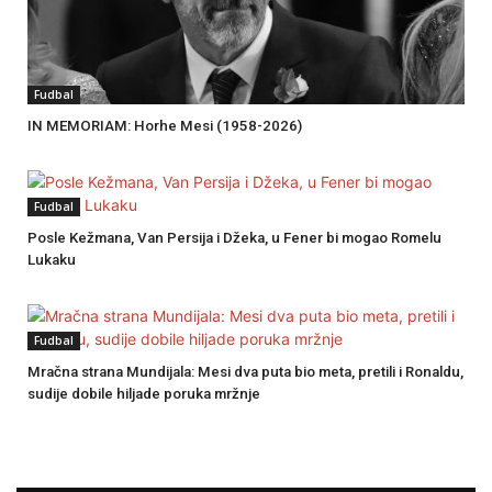
Fudbal
IN MEMORIAM: Horhe Mesi (1958-2026)
Fudbal
Posle Kežmana, Van Persija i Džeka, u Fener bi mogao Romelu
Lukaku
Fudbal
Mračna strana Mundijala: Mesi dva puta bio meta, pretili i Ronaldu,
sudije dobile hiljade poruka mržnje