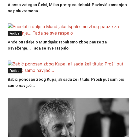
Alonso zategao Čelsi, Milan pretrpeo debakl: Pavlović zamenjen
na poluvremenu
Fudbal
Anćeloti i dalje o Mundijalu: Ispali smo zbog pauze za
osveženje... Tada se sve raspalo
Fudbal
Babić ponosan zbog Kupa, ali sada želi titulu: Prošli put sam bio
samo navijač...