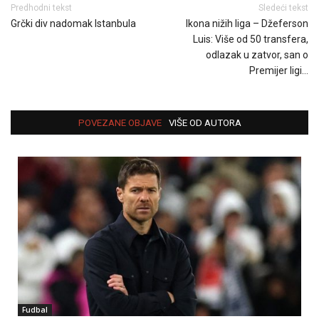
Predhodni tekst
Sledeći tekst
Grčki div nadomak Istanbula
Ikona nižih liga – Džeferson
Luis: Više od 50 transfera,
odlazak u zatvor, san o
Premijer ligi…
POVEZANE OBJAVE
VIŠE OD AUTORA
Fudbal