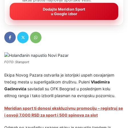
Dodajte Meridian Sport
u Google izbor
FOTO: Starsport
Ekipa Novog Pazara ostvarila je istorijski uspeh osvajanjem
trećeg mesta u superligaškom društvu. Puleni
Vladimira
Gaćinovića
savladali su OFK Beograd u poslednjem kolu
elitnog ranga i tako izborili plasman na evropsku pozornicu.
Meridian sport ti donosi ekskluzivnu promociju – registruj se
i osvoji 7.000 RSD za sport i 500 spinova za slot
Odmah po završetku sezone ekipu je napustio tandem iz