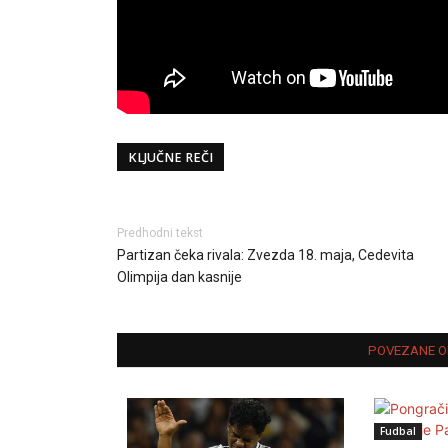
KLJUČNE REČI
Predhodni tekst
Partizan čeka rivala: Zvezda 18. maja, Cedevita
Olimpija dan kasnije
POVEZANE O
Fudbal