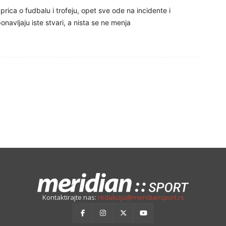
prica o fudbalu i trofeju, opet sve ode na incidente i
navljaju iste stvari, a nista se ne menja
Kontaktirajte nas:
redakcija@meridiansport.rs