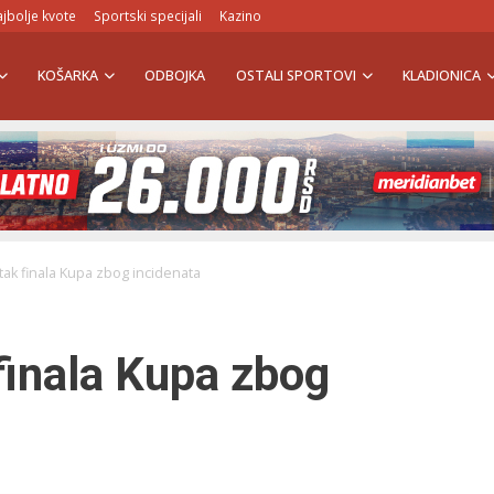
jbolje kvote
Sportski specijali
Kazino
KOŠARKA
ODBOJKA
OSTALI SPORTOVI
KLADIONICA
ak finala Kupa zbog incidenata
finala Kupa zbog