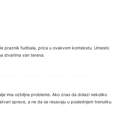
…
bude praznik fudbala, prica u ovakvom kontekstu. Umesto
na stvarima van terena.
dalje ima ozbiljne probleme. Ako znas da dolazi nekoliko
 stvari sprece, a ne da se resavaju u poslednjem trenutku.