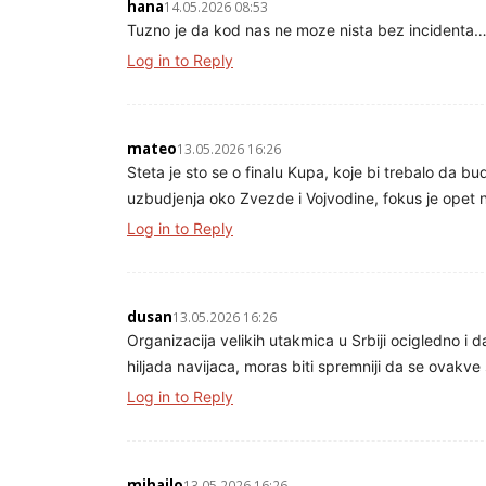
hana
14.05.2026 08:53
Tuzno je da kod nas ne moze nista bez incidenta
Log in to Reply
mateo
13.05.2026 16:26
Steta je sto se o finalu Kupa, koje bi trebalo da 
uzbudjenja oko Zvezde i Vojvodine, fokus je opet 
Log in to Reply
dusan
13.05.2026 16:26
Organizacija velikih utakmica u Srbiji ocigledno i 
hiljada navijaca, moras biti spremniji da se ovakve
Log in to Reply
mihajlo
13.05.2026 16:26