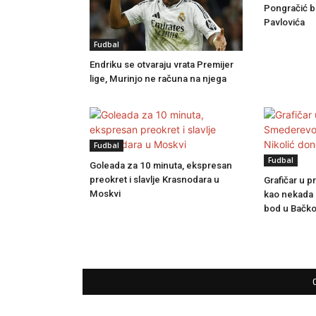
Pongračić b
Pavlovića
Fudbal
Endriku se otvaraju vrata Premijer
lige, Murinjo ne računa na njega
Fudbal
Fudbal
Goleada za 10 minuta, ekspresan
preokret i slavlje Krasnodara u
Grafičar u 
Moskvi
kao nekada -
bod u Bačko