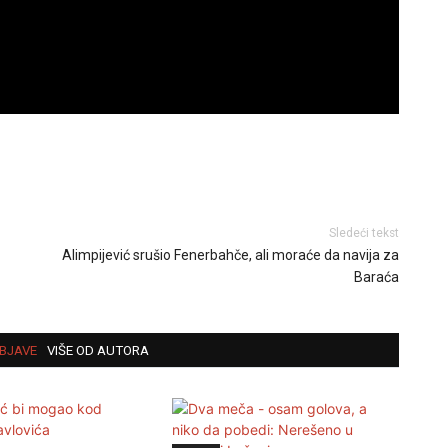
Sledeći tekst
Alimpijević srušio Fenerbahče, ali moraće da navija za
Baraća
BJAVE
VIŠE OD AUTORA