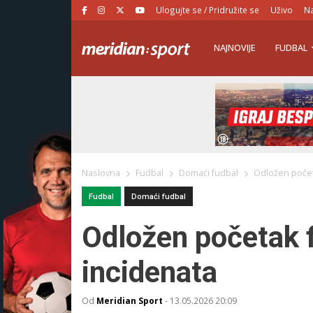
Ulogujte se / Pridružite se
Uživo
Na
NAJNOVIJE
FUDBAL
Naslovna
Fudbal
Domaći fudbal
Odložen počet
Fudbal
Domaći fudbal
Odložen početak 
incidenata
Od
Meridian Sport
-
13.05.2026 20:09