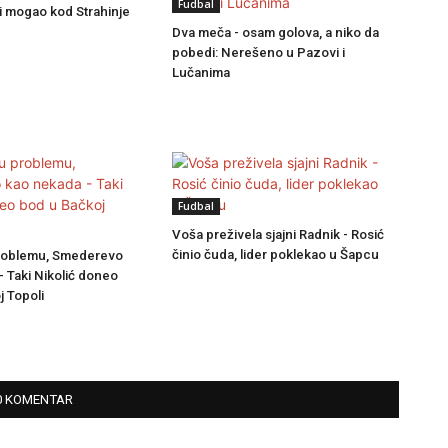
Fudbal
i mogao kod Strahinje
Dva meča - osam golova, a niko da
pobedi: Nerešeno u Pazovi i
Lučanima
Fudbal
Voša preživela sjajni Radnik - Rosić
činio čuda, lider poklekao u Šapcu
problemu, Smederevo
 Taki Nikolić doneo
j Topoli
0 KOMENTAR