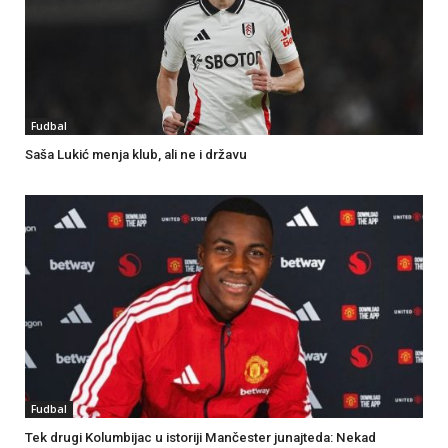
Fudbal
Saša Lukić menja klub, ali ne i državu
Fudbal
Tek drugi Kolumbijac u istoriji Mančester junajteda: Nekad