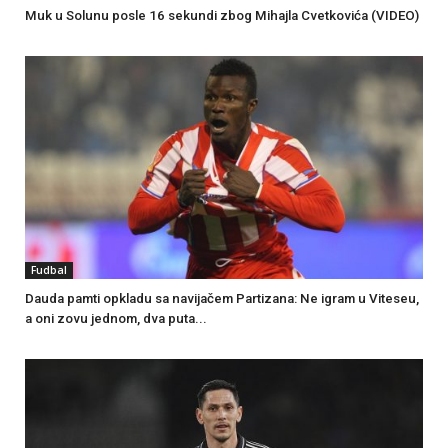
Muk u Solunu posle 16 sekundi zbog Mihajla Cvetkovića (VIDEO)
Fudbal
Dauda pamti opkladu sa navijačem Partizana: Ne igram u Viteseu,
a oni zovu jednom, dva puta...