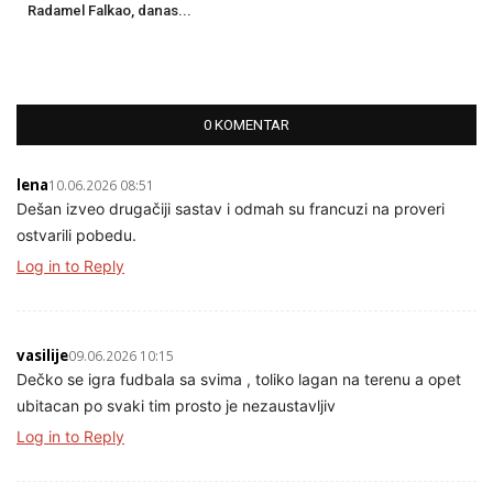
Radamel Falkao, danas...
0 KOMENTAR
lena
10.06.2026 08:51
Dešan izveo drugačiji sastav i odmah su francuzi na proveri
ostvarili pobedu.
Log in to Reply
vasilije
09.06.2026 10:15
Dečko se igra fudbala sa svima , toliko lagan na terenu a opet
ubitacan po svaki tim prosto je nezaustavljiv
Log in to Reply