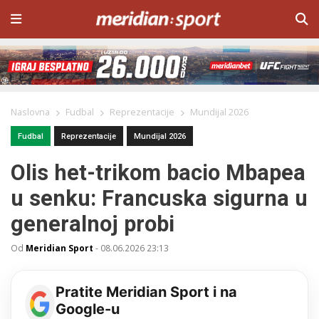
Naslovna
Fudbal
Reprezentacije
Mundijal 2026
Fudbal
Reprezentacije
Mundijal 2026
Olis het-trikom bacio Mbapea
u senku: Francuska sigurna u
generalnoj probi
Od
Meridian Sport
-
08.06.2026 23:13
Pratite Meridian Sport i na
Google-u