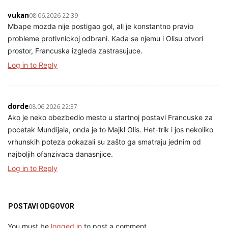
vukan
08.06.2026 22:39
Mbape mozda nije postigao gol, ali je konstantno pravio
probleme protivnickoj odbrani. Kada se njemu i Olisu otvori
prostor, Francuska izgleda zastrasujuce.
Log in to Reply
dorde
08.06.2026 22:37
Ako je neko obezbedio mesto u startnoj postavi Francuske za
pocetak Mundijala, onda je to Majkl Olis. Het-trik i jos nekoliko
vrhunskih poteza pokazali su zašto ga smatraju jednim od
najboljih ofanzivaca danasnjice.
Log in to Reply
POSTAVI ODGOVOR
You must be
logged in
to post a comment.