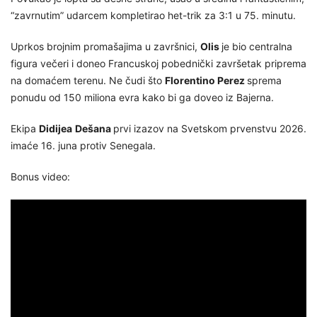
“zavrnutim” udarcem kompletirao het-trik za 3:1 u 75. minutu.
Uprkos brojnim promašajima u završnici,
Olis
je bio centralna
figura večeri i doneo Francuskoj pobednički završetak priprema
na domaćem terenu. Ne čudi što
Florentino Perez
sprema
ponudu od 150 miliona evra kako bi ga doveo iz Bajerna.
Ekipa
Didijea
Dešana
prvi izazov na Svetskom prvenstvu 2026.
imaće 16. juna protiv Senegala.
Bonus video: