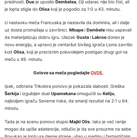
prednosti.
Due
je uposlio
Dembelea
, čiji udarac nije bio čist, ali
je lopta stigla do
Olisa
koji je pogodio za 1:0 u 43. minutu.
U nastavku meča Francuska je nastavila da dominira, ali i dalje
uz dosta promašaja u završnici.
Mbape
i
Dembele
nisu uspevali
da materijalizuju dobru igru. Ulazak
Gusta
i
Lakroe
doneo je
novu energiju, a upravo je centaršut bivšeg igrača Liona završio
kod
Olisa
, koji je preciznim poluvolejem postigao drugi gol na
meču u 49. minutu.
Golove sa meča pogledajte
OVDE
.
Ipak, odbrana Trikolora ponovo je pokazala slabosti. Greška
Šerkija
i izgubljen duel
Upamekana
omogućili su
Keliju
,
najboljem igraču Severne Irske, da smanji rezultat na 2:1 u 64.
minutu.
Tada je na scenu ponovo stupio
Majkl Olis
. Iako je već ranije
mogao da upiše asistencije, odlučio je da sve preuzme na sebe.
Povukao je loptu sa desne strane, ušao u sredinu i fantastičnim,