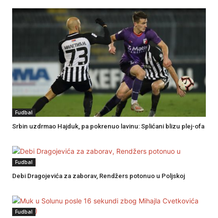
Fudbal
Srbin uzdrmao Hajduk, pa pokrenuo lavinu: Splićani blizu plej-ofa
Fudbal
Debi Dragojevića za zaborav, Rendžers potonuo u Poljskoj
Fudbal