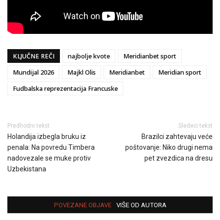
KLJUČNE REČI
najbolje kvote
Meridianbet sport
Mundijal 2026
Majkl Olis
Meridianbet
Meridian sport
Fudbalska reprezentacija Francuske
Predhodni tekst
Sledeći tekst
Holandija izbegla bruku iz
Brazilci zahtevaju veće
penala: Na povredu Timbera
poštovanje: Niko drugi nema
nadovezale se muke protiv
pet zvezdica na dresu
Uzbekistana
POVEZANE OBJAVE
VIŠE OD AUTORA