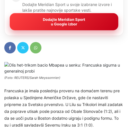
Dodajte Meridian Sport u svoje izabrane izvore i
lakše pratite najnovije sportske vesti.
Dodajte Meridian Sport
u Google izbor
(Foto: REUTERS/Sarah Meyssonnier)
Francuska je imala poslednju proveru na domaćem terenu pre
polaska u Sjedinjene Američke Države, gde će nastaviti
pripreme za Svetsko prvenstvo. U Lilu su Trikolori imali zadatak
da poprave utisak posle poraza od Obale Slonovače (1:2), ali i
da se uoči puta u Boston dodatno uigraju i podignu formu. To
su i uradili savladavši Severnu Irsku sa 3:1 (1:0).