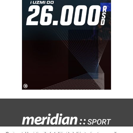
Kontaktirajte nas:
redakcija@meridiansport.rs