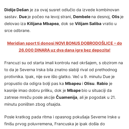
Didije Dešan
je za ovaj susret odlučio da izvede kombinovan
sastav.
Due
je počeo na levoj strani,
Dembele
na desnoj,
Olis
je
delovao iza
Kilijana
Mbapea
, dok se
Vilijam Saliba
vratio u
srce odbrane.
Meridian sport ti donosi NOVI BONUS DOBRODOŠLICE – do
26.000 DINARA uz dva dana igre bez depozita!
Francuzi su od starta imali kontrolu nad okršajem, s obzirom na
to da je Severna Irska bila znatno slabiji rival od prethodnog
protivnika. Ipak, nije sve išlo glatko. Već u 9. minutu Due je
propustio da odigra bolji pas ka
Mbapeu
i
Olisu
.
Rabio
je
kasnije imao dobru priliku, dok je
Mbape
bio u situaciji da
zatrese mrežu posle akcije
Čuamenija
, ali je pogodak u 21.
minutu poništen zbog ofsajda.
Posle kratkog pada ritma i opasnog pokušaja Severne Irske u
finišu prvog poluvremena, Francuska je ipak došla do