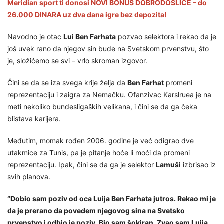
Meridian sport ti donosi NOVI BONUS DOBRODOŠLICE – do
26.000 DINARA uz dva dana igre bez depozita!
Navodno je otac
Lui Ben Farhata
pozvao selektora i rekao da je
još uvek rano da njegov sin bude na Svetskom prvenstvu, što
je, složićemo se svi – vrlo skroman izgovor.
Čini se da se iza svega krije želja da
Ben Farhat
promeni
reprezentaciju i zaigra za Nemačku. Ofanzivac Karslruea je na
meti nekoliko bundesligaških velikana, i čini se da ga čeka
blistava karijera.
Međutim, momak rođen 2006. godine je već odigrao dve
utakmice za Tunis, pa je pitanje hoće li moći da promeni
reprezentaciju. Ipak, čini se da ga je selektor
Lamuši
izbrisao iz
svih planova.
“Dobio sam poziv od oca Luija Ben Farhata jutros. Rekao mi je
da je prerano da povedem njegovog sina na Svetsko
prvenstvo i odbio je poziv. Bio sam šokiran. Zvao sam Luija,