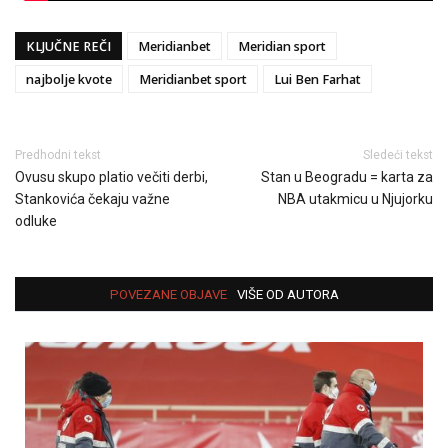
KLJUČNE REČI
Meridianbet
Meridian sport
najbolje kvote
Meridianbet sport
Lui Ben Farhat
Predhodni tekst
Sledeći tekst
Ovusu skupo platio večiti derbi,
Stan u Beogradu = karta za
Stankovića čekaju važne
NBA utakmicu u Njujorku
odluke
POVEZANE OBJAVE
VIŠE OD AUTORA