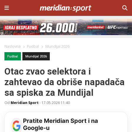
Naslovna
Fudbal
Mundijal 2026
Fudbal
Mundijal 2026
Otac zvao selektora i
zahtevao da obriše napadača
sa spiska za Mundijal
Od
Meridian Sport
-
17.05.2026 11:40
Pratite Meridian Sport i na
Google-u