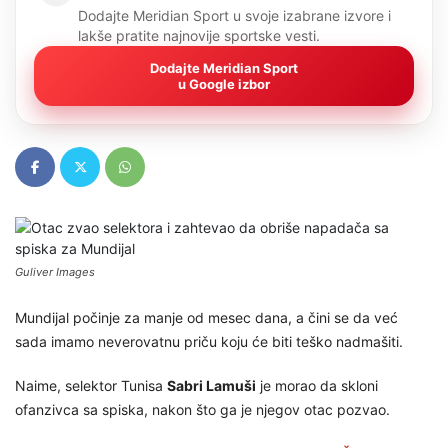
Dodajte Meridian Sport u svoje izabrane izvore i
lakše pratite najnovije sportske vesti.
Dodajte Meridian Sport
u Google izbor
Guliver Images
Mundijal počinje za manje od mesec dana, a čini se da već
sada imamo neverovatnu priču koju će biti teško nadmašiti.
Naime, selektor Tunisa
Sabri Lamuši
je morao da skloni
ofanzivca sa spiska, nakon što ga je njegov otac pozvao.