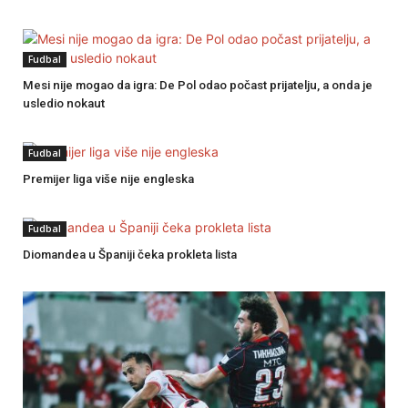
Fudbal
Mesi nije mogao da igra: De Pol odao počast prijatelju, a onda je
usledio nokaut
Fudbal
Premijer liga više nije engleska
Fudbal
Diomandea u Španiji čeka prokleta lista