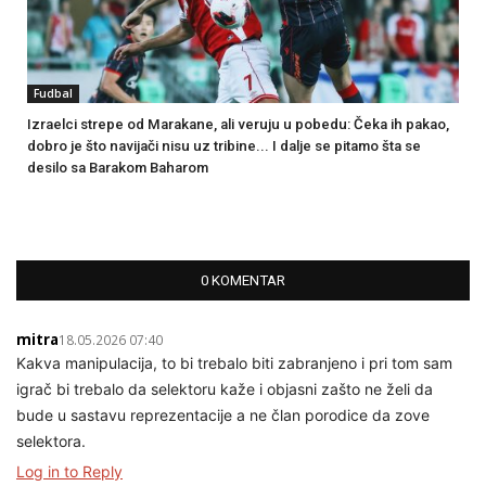
Fudbal
Izraelci strepe od Marakane, ali veruju u pobedu: Čeka ih pakao,
dobro je što navijači nisu uz tribine... I dalje se pitamo šta se
desilo sa Barakom Baharom
0 KOMENTAR
mitra
18.05.2026 07:40
Kakva manipulacija, to bi trebalo biti zabranjeno i pri tom sam
igrač bi trebalo da selektoru kaže i objasni zašto ne želi da
bude u sastavu reprezentacije a ne član porodice da zove
selektora.
Log in to Reply