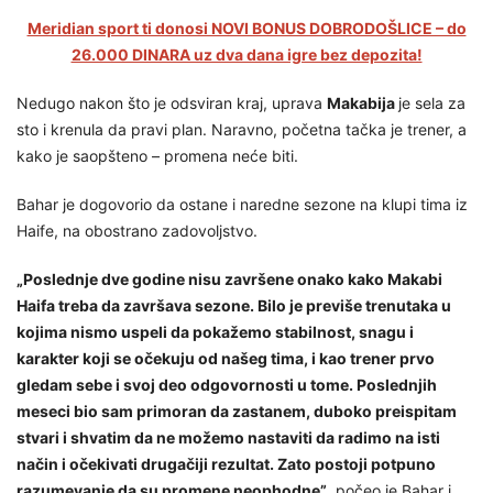
Meridian sport ti donosi NOVI BONUS DOBRODOŠLICE – do
26.000 DINARA uz dva dana igre bez depozita!
Nedugo nakon što je odsviran kraj, uprava
Makabija
je sela za
sto i krenula da pravi plan. Naravno, početna tačka je trener, a
kako je saopšteno – promena neće biti.
Bahar je dogovorio da ostane i naredne sezone na klupi tima iz
Haife, na obostrano zadovoljstvo.
„Poslednje dve godine nisu završene onako kako Makabi
Haifa treba da završava sezone. Bilo je previše trenutaka u
kojima nismo uspeli da pokažemo stabilnost, snagu i
karakter koji se očekuju od našeg tima, i kao trener prvo
gledam sebe i svoj deo odgovornosti u tome. Poslednjih
meseci bio sam primoran da zastanem, duboko preispitam
stvari i shvatim da ne možemo nastaviti da radimo na isti
način i očekivati drugačiji rezultat. Zato postoji potpuno
razumevanje da su promene neophodne”
, počeo je Bahar i