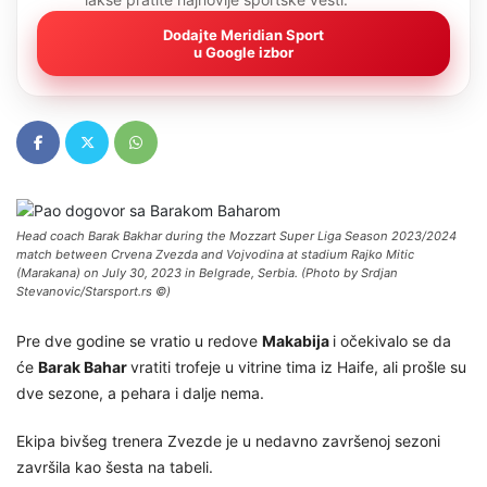
Dodajte Meridian Sport
u Google izbor
Head coach Barak Bakhar during the Mozzart Super Liga Season 2023/2024
match between Crvena Zvezda and Vojvodina at stadium Rajko Mitic
(Marakana) on July 30, 2023 in Belgrade, Serbia. (Photo by Srdjan
Stevanovic/Starsport.rs ©)
Pre dve godine se vratio u redove
Makabija
i očekivalo se da
će
Barak Bahar
vratiti trofeje u vitrine tima iz Haife, ali prošle su
dve sezone, a pehara i dalje nema.
Ekipa bivšeg trenera Zvezde je u nedavno završenoj sezoni
završila kao šesta na tabeli.