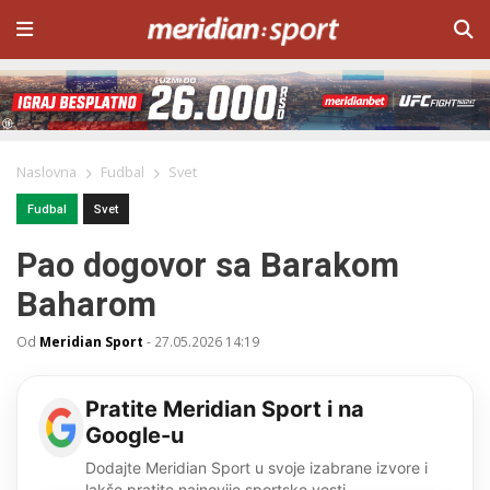
Naslovna
Fudbal
Svet
Fudbal
Svet
Pao dogovor sa Barakom
Baharom
Od
Meridian Sport
-
27.05.2026 14:19
Pratite Meridian Sport i na
Google-u
Dodajte Meridian Sport u svoje izabrane izvore i
lakše pratite najnovije sportske vesti.