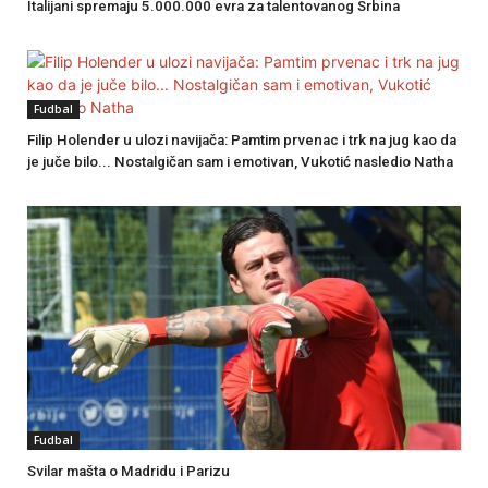
Italijani spremaju 5.000.000 evra za talentovanog Srbina
Fudbal
Filip Holender u ulozi navijača: Pamtim prvenac i trk na jug kao da
je juče bilo... Nostalgičan sam i emotivan, Vukotić nasledio Natha
Fudbal
Svilar mašta o Madridu i Parizu