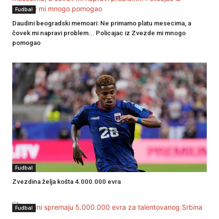
Fudbal
Daudini beogradski memoari: Ne primamo platu mesecima, a
čovek mi napravi problem... Policajac iz Zvezde mi mnogo
pomogao
Fudbal
Zvezdina želja košta 4.000.000 evra
Fudbal