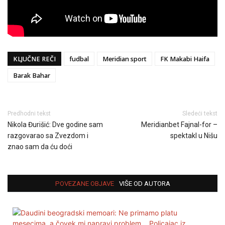
KLJUČNE REČI
fudbal
Meridian sport
FK Makabi Haifa
Barak Bahar
Predhodni tekst
Sledeći tekst
Nikola Đurišić: Dve godine sam
Meridianbet Fajnal-for –
razgovarao sa Zvezdom i
spektakl u Nišu
znao sam da ću doći
POVEZANE OBJAVE
VIŠE OD AUTORA