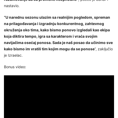
nastavio.
“U narednu sezonu ulazim sa realnijim pogledom, spreman
na prilagođavanja i izgradnju konkurentnog, zahtevnog
okruženja oko tima, kako bismo ponovo izgledali kao ekipa
koja diktira tempo, igra sa karakterom i vraća svojim
navijačima osećaj ponosa. Sada je naš posao da učinimo sve
kako bismo im vratili tim kojim mogu da se ponose
“, zaključio
je Izraelac.
Bonus video: