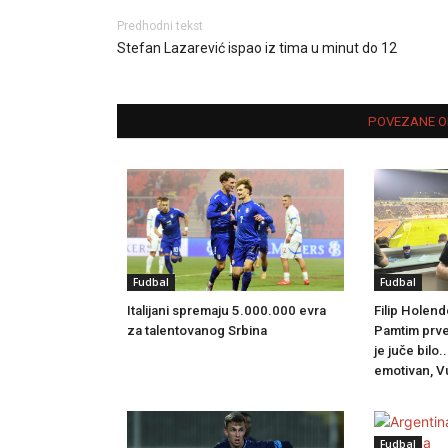
Predhodni tekst
Stefan Lazarević ispao iz tima u minut do 12
POVEZANE O
Fudbal
Fudbal
Filip Holend
Italijani spremaju 5.000.000 evra
Pamtim prven
za talentovanog Srbina
je juče bilo.
emotivan, V
Fudbal