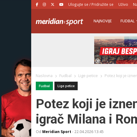
Ulogujte se / Pridružite se
Uživo
Na
NAJNOVIJE
FUDBAL
Naslovna
Fudbal
Lige petice
Potez koji je iznen
Fudbal
Lige petice
Potez koji je iznen
igrač Milana i Ro
Od
Meridian Sport
-
22.04.2026 13:45