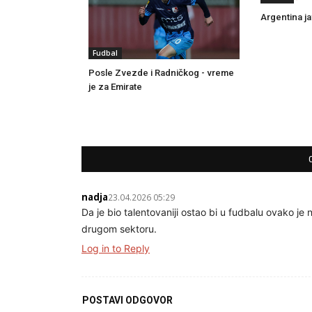
Argentina ja
Fudbal
Posle Zvezde i Radničkog - vreme
je za Emirate
nadja
23.04.2026 05:29
Da je bio talentovaniji ostao bi u fudbalu ovako je
drugom sektoru.
Log in to Reply
POSTAVI ODGOVOR