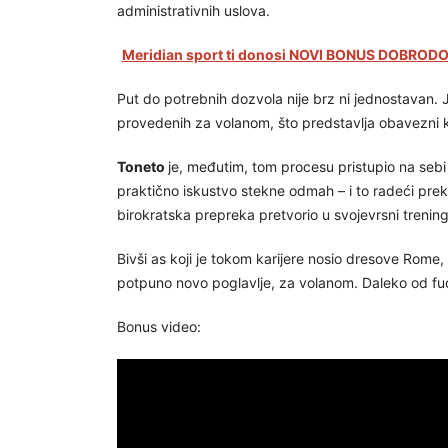
administrativnih uslova.
Meridian sport ti donosi NOVI BONUS DOBRODOŠ
Put do potrebnih dozvola nije brz ni jednostavan. J
provedenih za volanom, što predstavlja obavezni k
Toneto
je, međutim, tom procesu pristupio na sebi
praktično iskustvo stekne odmah – i to radeći pre
birokratska prepreka pretvorio u svojevrsni trenin
Bivši as koji je tokom karijere nosio dresove Rome,
potpuno novo poglavlje, za volanom. Daleko od fu
Bonus video: