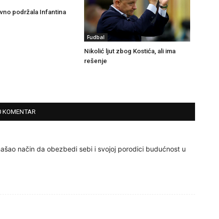
vno podržala Infantina
Fudbal
Nikolić ljut zbog Kostića, ali ima
rešenje
0 KOMENTAR
 našao način da obezbedi sebi i svojoj porodici budućnost u