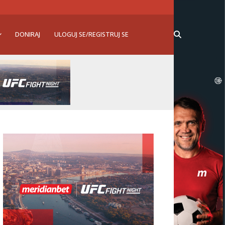
DONIRAJ
ULOGUJ SE/REGISTRUJ SE