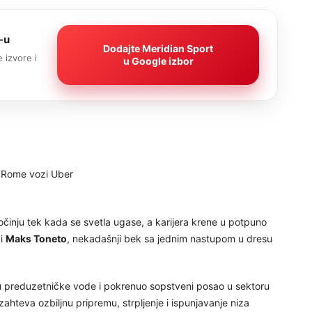
-u
Dodajte Meridian Sport
 izvore i
u Google izbor
činju tek kada se svetla ugase, a karijera krene u potpuno
 i
Maks Toneto
, nekadašnji bek sa jednim nastupom u dresu
u preduzetničke vode i pokrenuo sopstveni posao u sektoru
 zahteva ozbiljnu pripremu, strpljenje i ispunjavanje niza