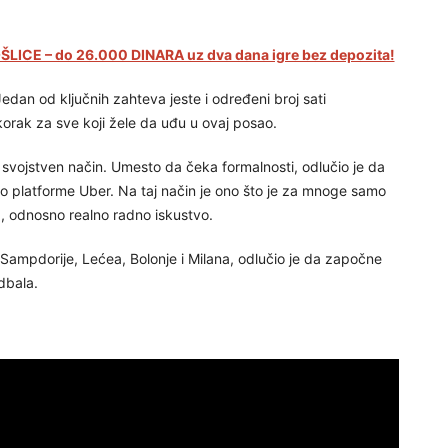
LICE – do 26.000 DINARA uz dva dana igre bez depozita!
edan od ključnih zahteva jeste i određeni broj sati
orak za sve koji žele da uđu u ovaj posao.
 svojstven način. Umesto da čeka formalnosti, odlučio je da
ko platforme Uber. Na taj način je ono što je za mnoge samo
g, odnosno realno radno iskustvo.
 Sampdorije, Lećea, Bolonje i Milana, odlučio je da započne
dbala.