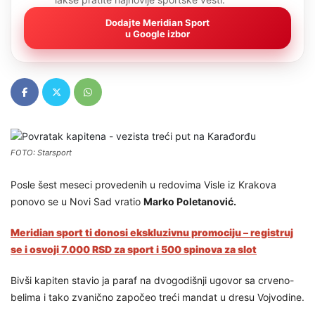
Dodajte Meridian Sport
u Google izbor
FOTO: Starsport
Posle šest meseci provedenih u redovima Visle iz Krakova
ponovo se u Novi Sad vratio
Marko Poletanović.
Meridian sport ti donosi ekskluzivnu promociju – registruj
se i osvoji 7.000 RSD za sport i 500 spinova za slot
Bivši kapiten stavio ja paraf na dvogodišnji ugovor sa crveno-
belima i tako zvanično započeo treći mandat u dresu Vojvodine.