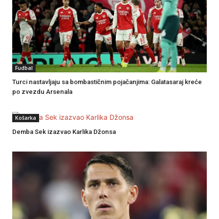
Fudbal
Turci nastavljaju sa bombastičnim pojačanjima: Galatasaraj kreće
po zvezdu Arsenala
Košarka
Demba Sek izazvao Karlika Džonsa