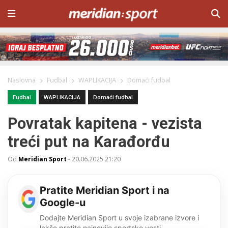
Naslovna
Fudbal
WAPLIKACIJA
Domaći fudbal
Fudbal
WAPLIKACIJA
Domaći fudbal
Povratak kapitena - vezista
treći put na Karađorđu
Od
Meridian Sport
-
20.06.2025 21:20
Pratite Meridian Sport i na
Google-u
Dodajte Meridian Sport u svoje izabrane izvore i
lakše pratite najnovije sportske vesti.