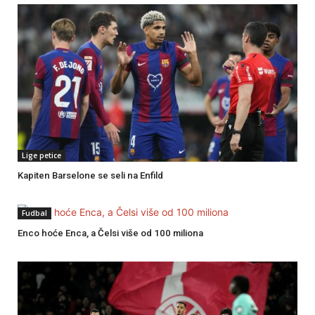
Lige petice
Kapiten Barselone se seli na Enfild
Fudbal
Enco hoće Enca, a Čelsi više od 100 miliona