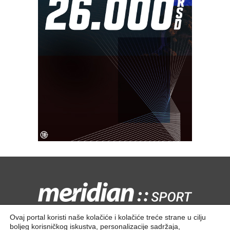
Kontaktirajte nas:
redakcija@meridiansport.rs
Ovaj portal koristi naše kolačiće i kolačiće treće strane u cilju
boljeg korisničkog iskustva, personalizacije sadržaja,