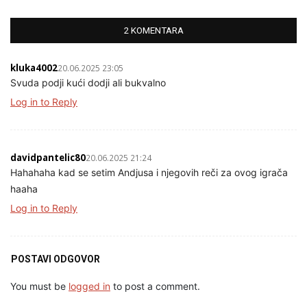
2 KOMENTARA
kluka4002
20.06.2025 23:05
Svuda podji kući dodji ali bukvalno
Log in to Reply
davidpantelic80
20.06.2025 21:24
Hahahaha kad se setim Andjusa i njegovih reči za ovog igrača
haaha
Log in to Reply
POSTAVI ODGOVOR
You must be
logged in
to post a comment.