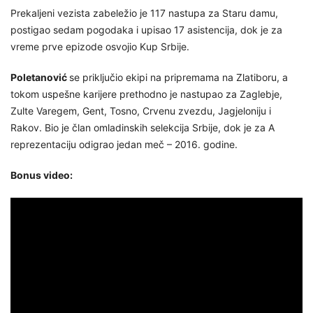
Prekaljeni vezista zabeležio je 117 nastupa za Staru damu,
postigao sedam pogodaka i upisao 17 asistencija, dok je za
vreme prve epizode osvojio Kup Srbije.
Poletanović
se priključio ekipi na pripremama na Zlatiboru, a
tokom uspešne karijere prethodno je nastupao za Zaglebje,
Zulte Varegem, Gent, Tosno, Crvenu zvezdu, Jagjeloniju i
Rakov. Bio je član omladinskih selekcija Srbije, dok je za A
reprezentaciju odigrao jedan meč – 2016. godine.
Bonus video: