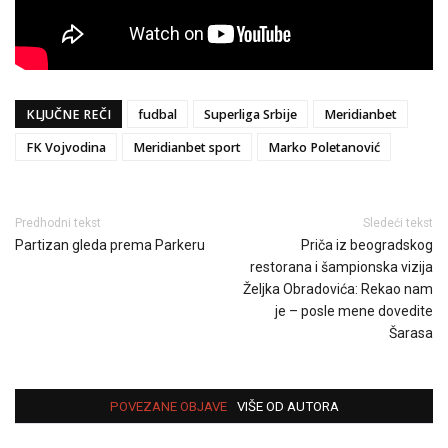
KLJUČNE REČI
fudbal
Superliga Srbije
Meridianbet
FK Vojvodina
Meridianbet sport
Marko Poletanović
Predhodni tekst
Sledeći tekst
Partizan gleda prema Parkeru
Priča iz beogradskog
restorana i šampionska vizija
Željka Obradovića: Rekao nam
je – posle mene dovedite
Šarasa
POVEZANE OBJAVE
VIŠE OD AUTORA