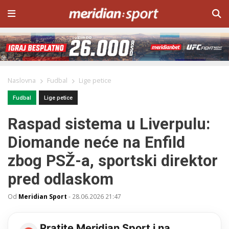
Naslovna
Fudbal
Lige petice
Fudbal
Lige petice
Raspad sistema u Liverpulu:
Diomande neće na Enfild
zbog PSŽ-a, sportski direktor
pred odlaskom
Od
Meridian Sport
-
28.06.2026 21:47
Pratite Meridian Sport i na