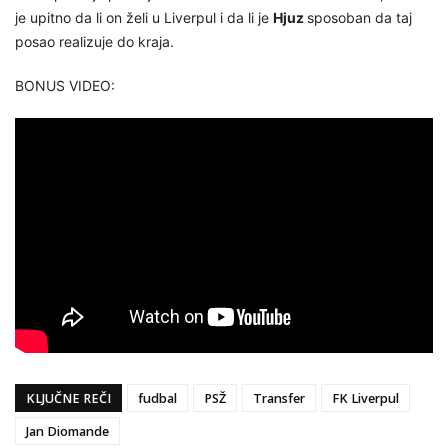
je upitno da li on želi u Liverpul i da li je
Hjuz
sposoban da taj
posao realizuje do kraja.
BONUS VIDEO:
KLJUČNE REČI
fudbal
PSŽ
Transfer
FK Liverpul
Jan Diomande