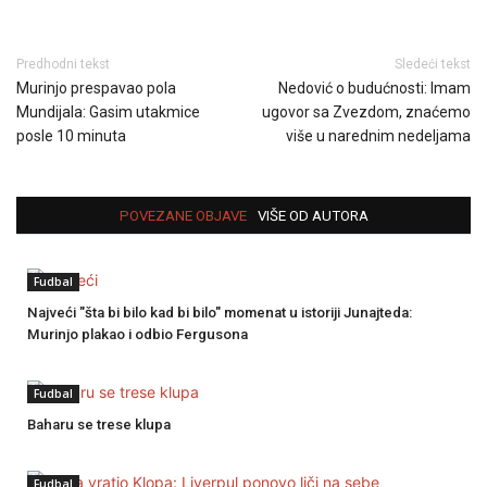
Predhodni tekst
Sledeći tekst
Murinjo prespavao pola
Nedović o budućnosti: Imam
Mundijala: Gasim utakmice
ugovor sa Zvezdom, znaćemo
posle 10 minuta
više u narednim nedeljama
POVEZANE OBJAVE
VIŠE OD AUTORA
Fudbal
Najveći "šta bi bilo kad bi bilo" momenat u istoriji Junajteda:
Murinjo plakao i odbio Fergusona
Fudbal
Baharu se trese klupa
Fudbal