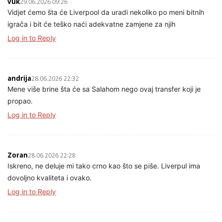
vuk
29.06.2026 09:26
Vidjet ćemo šta će Liverpool da uradi nekoliko po meni bitnih
igrača i bit će teško naći adekvatne zamjene za njih
Log in to Reply
andrija
28.06.2026 22:32
Mene više brine šta će sa Salahom nego ovaj transfer koji je
propao.
Log in to Reply
Zoran
28.06.2026 22:28
Iskreno, ne deluje mi tako crno kao što se piše. Liverpul ima
dovoljno kvaliteta i ovako.
Log in to Reply