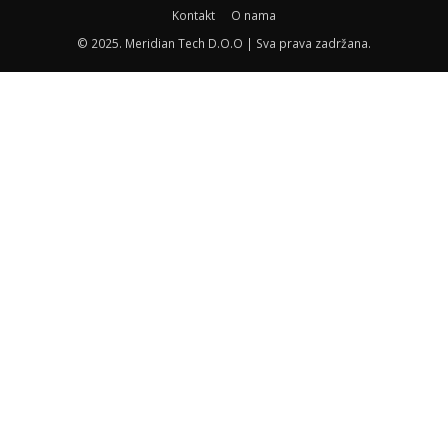
Kontakt
O nama
© 2025. Meridian Tech D.O.O | Sva prava zadržana.