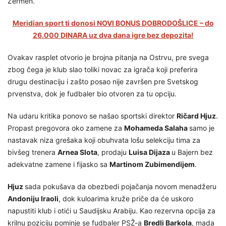
Žermen.
Meridian sport ti donosi NOVI BONUS DOBRODOŠLICE – do
26.000 DINARA uz dva dana igre bez depozita!
Ovakav rasplet otvorio je brojna pitanja na Ostrvu, pre svega
zbog čega je klub slao toliki novac za igrača koji preferira
drugu destinaciju i zašto posao nije završen pre Svetskog
prvenstva, dok je fudbaler bio otvoren za tu opciju.
Na udaru kritika ponovo se našao sportski direktor
Ričard Hjuz
.
Propast pregovora oko zamene za
Mohameda Salaha
samo je
nastavak niza grešaka koji obuhvata lošu selekciju tima za
bivšeg trenera
Arnea Slota
, prodaju
Luisa Dijaza
u Bajern bez
adekvatne zamene i fijasko sa
Martinom Zubimendijem
.
Hjuz
sada pokušava da obezbedi pojačanja novom menadžeru
Andoniju Iraoli
, dok kuloarima kruže priče da će uskoro
napustiti klub i otići u Saudijsku Arabiju. Kao rezervna opcija za
krilnu poziciju pominje se fudbaler PSŽ-a
Bredli Barkola
, mada