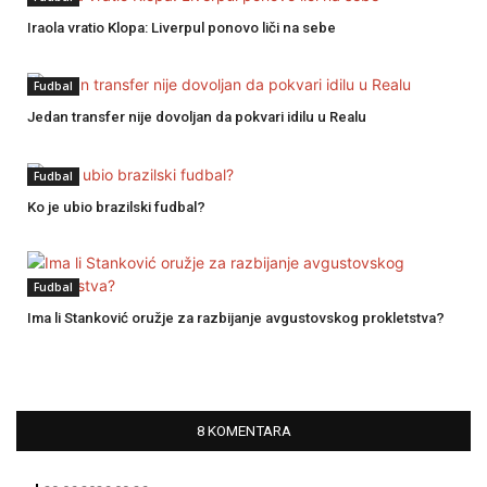
Iraola vratio Klopa: Liverpul ponovo liči na sebe
Fudbal
Jedan transfer nije dovoljan da pokvari idilu u Realu
Fudbal
Ko je ubio brazilski fudbal?
Fudbal
Ima li Stanković oružje za razbijanje avgustovskog prokletstva?
8 KOMENTARA