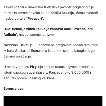
Takav scenario rumunska fudbalska javnost očigledno nije
oprostila prvom čoveku kluba,
Điđiju Bekaliju
, čemu svedoči
naslov portala
“Prosport”.
“Điđi Bekali je video koliko je zapravo mali u evropskom
fudbalu”,
navodi spomenuti izvor.
Navodno,
Bekali
je u Pančevo na pregovore poslao direktora
Mihaija Stoiku, ali Rumunima je uprkos svemu izbeglo dugo
čekano pojačanje.
U međuvremenu
Pirgić
je stekao status najveće prodaje u
istoriji srpskog superligaša iz Pančeva (oko 3.000.000) i
zadužio opremu češkog velikana.
Bonus video: