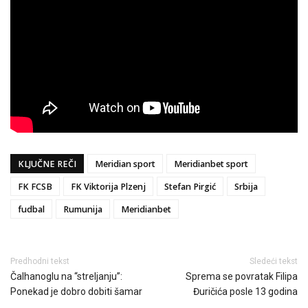
KLJUČNE REČI
Meridian sport
Meridianbet sport
FK FCSB
FK Viktorija Plzenj
Stefan Pirgić
Srbija
fudbal
Rumunija
Meridianbet
Predhodni tekst
Sledeći tekst
Čalhanoglu na “streljanju”:
Sprema se povratak Filipa
Ponekad je dobro dobiti šamar
Đuričića posle 13 godina