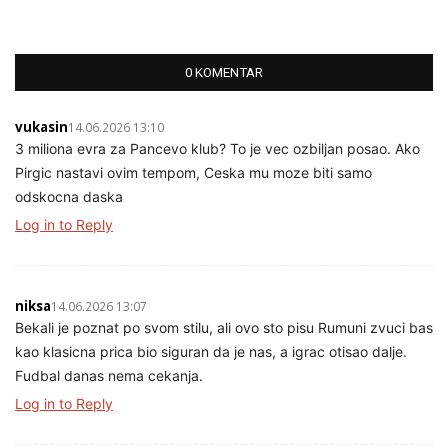
0 KOMENTAR
vukasin
14.06.2026 13:10
3 miliona evra za Pancevo klub? To je vec ozbiljan posao. Ako
Pirgic nastavi ovim tempom, Ceska mu moze biti samo
odskocna daska
Log in to Reply
niksa
14.06.2026 13:07
Bekali je poznat po svom stilu, ali ovo sto pisu Rumuni zvuci bas
kao klasicna prica bio siguran da je nas, a igrac otisao dalje.
Fudbal danas nema cekanja.
Log in to Reply