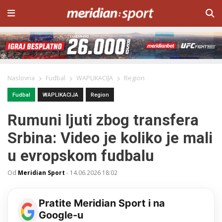
Naslovna
Fudbal
WAPLIKACIJA
Region
Fudbal
WAPLIKACIJA
Region
Rumuni ljuti zbog transfera
Srbina: Video je koliko je mali
u evropskom fudbalu
Od
Meridian Sport
-
14.06.2026 18:02
Pratite Meridian Sport i na
Google-u