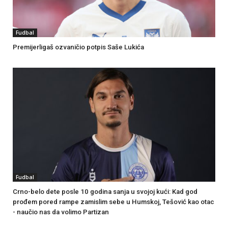
Fudbal
Premijerligaš ozvaničio potpis Saše Lukića
Fudbal
Crno-belo dete posle 10 godina sanja u svojoj kući: Kad god
prođem pored rampe zamislim sebe u Humskoj, Tešović kao otac
- naučio nas da volimo Partizan