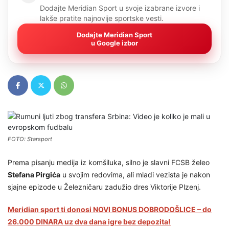
Dodajte Meridian Sport u svoje izabrane izvore i
lakše pratite najnovije sportske vesti.
Dodajte Meridian Sport
u Google izbor
FOTO: Starsport
Prema pisanju medija iz komšiluka, silno je slavni FCSB želeo
Stefana Pirgića
u svojim redovima, ali mladi vezista je nakon
sjajne epizode u Železničaru zadužio dres Viktorije Plzenj.
Meridian sport ti donosi NOVI BONUS DOBRODOŠLICE – do
26.000 DINARA uz dva dana igre bez depozita!