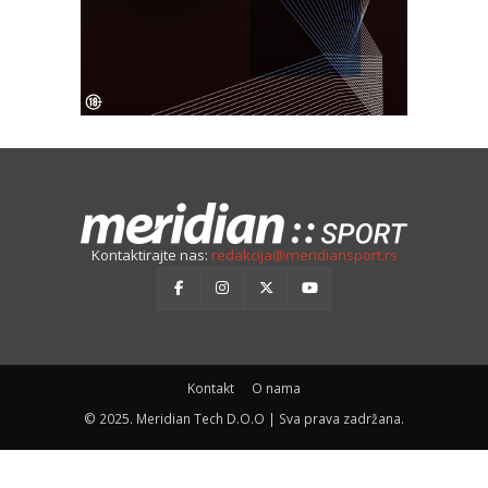
Kontaktirajte nas:
redakcija@meridiansport.rs
Kontakt
O nama
© 2025. Meridian Tech D.O.O | Sva prava zadržana.