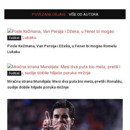
POVEZANE OBJAVE
VIŠE OD AUTORA
Fudbal
Posle Kežmana, Van Persija i Džeka, u Fener bi mogao Romelu
Lukaku
Fudbal
Mračna strana Mundijala: Mesi dva puta bio meta, pretili i Ronaldu,
sudije dobile hiljade poruka mržnje