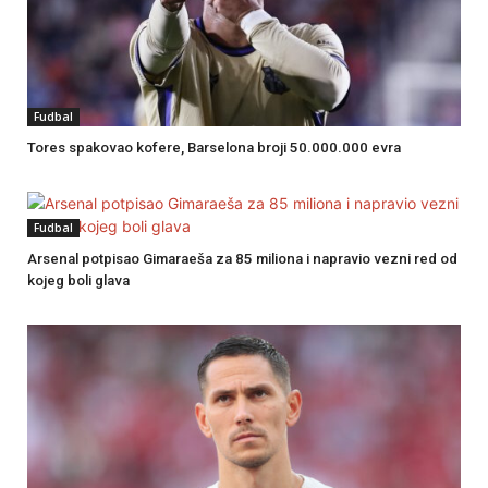
Fudbal
Tores spakovao kofere, Barselona broji 50.000.000 evra
Fudbal
Arsenal potpisao Gimaraeša za 85 miliona i napravio vezni red od
kojeg boli glava