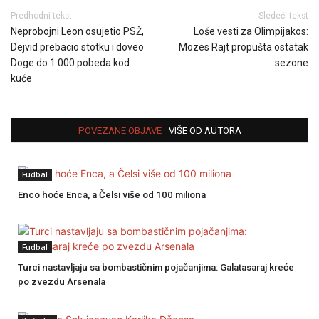
Predhodni tekst
Sledeći tekst
Neprobojni Leon osujetio PSŽ,
Loše vesti za Olimpijakos:
Dejvid prebacio stotku i doveo
Mozes Rajt propušta ostatak
Doge do 1.000 pobeda kod
sezone
kuće
POVEZANE OBJAVE
VIŠE OD AUTORA
Fudbal
Enco hoće Enca, a Čelsi više od 100 miliona
Fudbal
Turci nastavljaju sa bombastičnim pojačanjima: Galatasaraj kreće
po zvezdu Arsenala