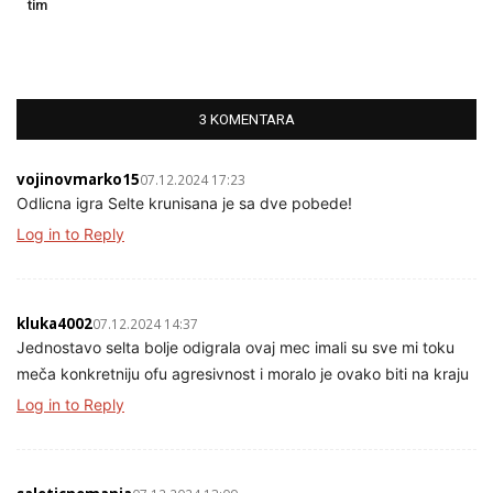
tim
3 KOMENTARA
vojinovmarko15
07.12.2024 17:23
Odlicna igra Selte krunisana je sa dve pobede!
Log in to Reply
kluka4002
07.12.2024 14:37
Jednostavo selta bolje odigrala ovaj mec imali su sve mi toku
meča konkretniju ofu agresivnost i moralo je ovako biti na kraju
Log in to Reply