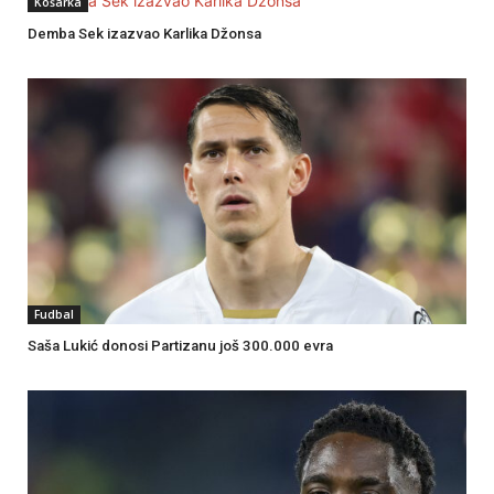
Košarka
Demba Sek izazvao Karlika Džonsa
Fudbal
Saša Lukić donosi Partizanu još 300.000 evra