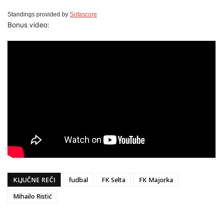
Standings provided by
Sofascore
Bonus video:
KLJUČNE REČI
fudbal
FK Selta
FK Majorka
Mihailo Ristić