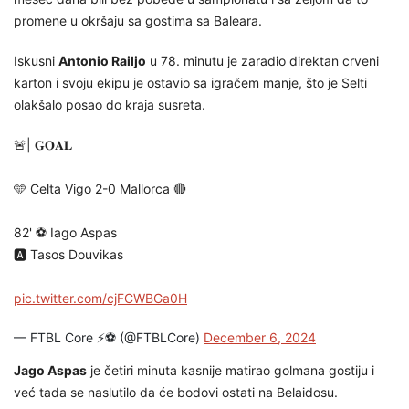
promene u okršaju sa gostima sa Baleara.
Iskusni
Antonio Railjo
u 78. minutu je zaradio direktan crveni
karton i svoju ekipu je ostavio sa igračem manje, što je Selti
olakšalo posao do kraja susreta.
🚨| 𝐆𝐎𝐀𝐋
🩵 Celta Vigo 2-0 Mallorca 🔴
82' ⚽️ Iago Aspas
🅰️ Tasos Douvikas
pic.twitter.com/cjFCWBGa0H
— FTBL Core ⚡️⚽️ (@FTBLCore)
December 6, 2024
Jago Aspas
je četiri minuta kasnije matirao golmana gostiju i
već tada se naslutilo da će bodovi ostati na Belaidosu.