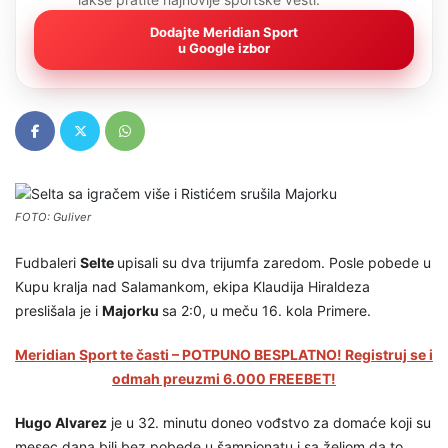
Dodajte Meridian Sport
u Google izbor
FOTO: Guliver
Fudbaleri
Selte
upisali su dva trijumfa zaredom. Posle pobede u
Kupu kralja nad Salamankom, ekipa Klaudija Hiraldeza
preslišala je i
Majorku
sa 2:0, u meču 16. kola Primere.
Meridian Sport te časti – POTPUNO BESPLATNO! Registruj se i
odmah preuzmi 6.000 FREEBET!
Hugo Alvarez
je u 32. minutu doneo vođstvo za domaće koji su
mesec dana bili bez pobede u šampionatu i sa željom da to