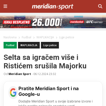
Naslovna
Fudbal
WAPLIKACIJA
Lige petice
Fudbal
WAPLIKACIJA
Lige petice
Selta sa igračem više i
Ristićem srušila Majorku
Od
Meridian Sport
-
06.12.2024 23:32
Pratite Meridian Sport i na
Google-u
Dodajte Meridian Sport u svoje izabrane izvore i
lakše pratite najnovije sportske vesti.