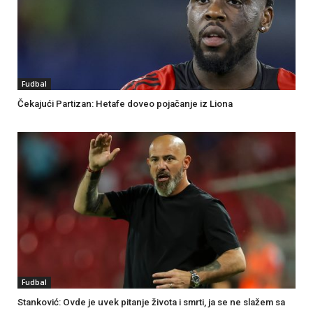
Fudbal
Čekajući Partizan: Hetafe doveo pojačanje iz Liona
Fudbal
Stanković: Ovde je uvek pitanje života i smrti, ja se ne slažem sa