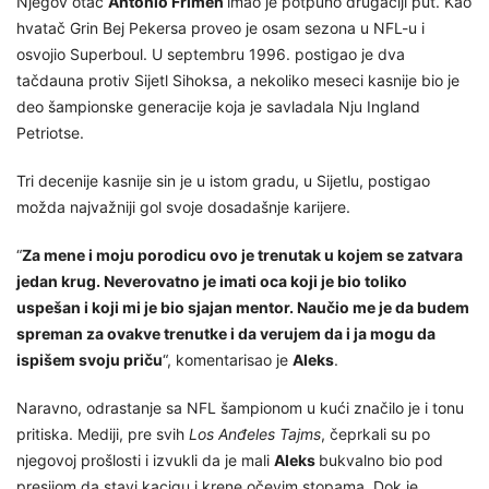
Njegov otac
Antonio Frimen
imao je potpuno drugačiji put. Kao
hvatač Grin Bej Pekersa proveo je osam sezona u NFL-u i
osvojio Superboul. U septembru 1996. postigao je dva
tačdauna protiv Sijetl Sihoksa, a nekoliko meseci kasnije bio je
deo šampionske generacije koja je savladala Nju Ingland
Petriotse.
Tri decenije kasnije sin je u istom gradu, u Sijetlu, postigao
možda najvažniji gol svoje dosadašnje karijere.
“
Za mene i moju porodicu ovo je trenutak u kojem se zatvara
jedan krug. Neverovatno je imati oca koji je bio toliko
uspešan i koji mi je bio sjajan mentor. Naučio me je da budem
spreman za ovakve trenutke i da verujem da i ja mogu da
ispišem svoju priču
“, komentarisao je
Aleks
.
Naravno, odrastanje sa NFL šampionom u kući značilo je i tonu
pritiska. Mediji, pre svih
Los Anđeles Tajms
, čeprkali su po
njegovoj prošlosti i izvukli da je mali
Aleks
bukvalno bio pod
presijom da stavi kacigu i krene očevim stopama. Dok je