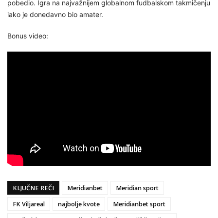
pobedio. Igra na najvažnijem globalnom fudbalskom takmičenju
iako je donedavno bio amater.
Bonus video:
KLJUČNE REČI
Meridianbet
Meridian sport
FK Viljareal
najbolje kvote
Meridianbet sport