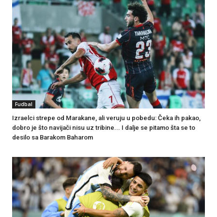
Fudbal
Izraelci strepe od Marakane, ali veruju u pobedu: Čeka ih pakao,
dobro je što navijači nisu uz tribine... I dalje se pitamo šta se to
desilo sa Barakom Baharom