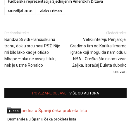
Fudbalska reprezentacija Sjedinjenih Američkih Država
Mundijal 2026
Aleks Frimen
Predhodni tekst
Sledeći tekst
Bandža Si vidi Francusku na
Veliki intervju Penjaroje:
tronu, dok u srcu nosi PSŽ: Nije
Gradimo tim od Karlika! Imamo
mi bilo lako kad je otišao
igrače koji mogu da nam odu u
Mbape – ako ne osvoji titulu,
NBA… Greška što nisam zvao
nek je uzme Ronaldo
Željka, ispraćaj Duleta duboko
urezan
POVEZANE OBJAVE
VIŠE OD AUTORA
Fudbal
Diomandea u Španiji čeka prokleta lista