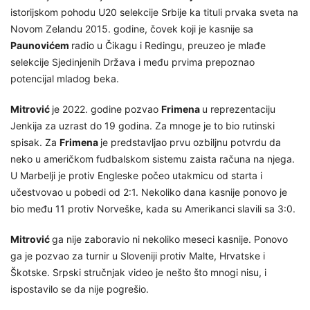
istorijskom pohodu U20 selekcije Srbije ka tituli prvaka sveta na
Novom Zelandu 2015. godine, čovek koji je kasnije sa
Paunovićem
radio u Čikagu i Redingu, preuzeo je mlađe
selekcije Sjedinjenih Država i među prvima prepoznao
potencijal mladog beka.
Mitrović
je 2022. godine pozvao
Frimena
u reprezentaciju
Jenkija za uzrast do 19 godina. Za mnoge je to bio rutinski
spisak. Za
Frimena
je predstavljao prvu ozbiljnu potvrdu da
neko u američkom fudbalskom sistemu zaista računa na njega.
U Marbelji je protiv Engleske počeo utakmicu od starta i
učestvovao u pobedi od 2:1. Nekoliko dana kasnije ponovo je
bio među 11 protiv Norveške, kada su Amerikanci slavili sa 3:0.
Mitrović
ga nije zaboravio ni nekoliko meseci kasnije. Ponovo
ga je pozvao za turnir u Sloveniji protiv Malte, Hrvatske i
Škotske. Srpski stručnjak video je nešto što mnogi nisu, i
ispostavilo se da nije pogrešio.