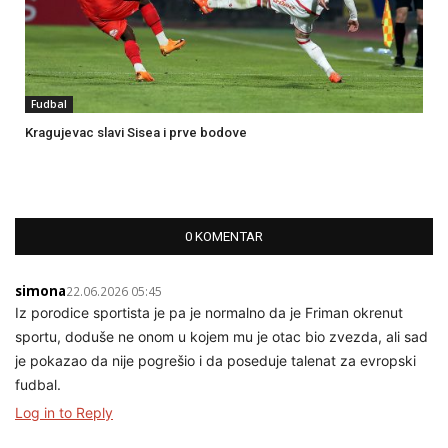
Fudbal
Kragujevac slavi Sisea i prve bodove
0 KOMENTAR
simona
22.06.2026 05:45
Iz porodice sportista je pa je normalno da je Friman okrenut
sportu, doduše ne onom u kojem mu je otac bio zvezda, ali sad
je pokazao da nije pogrešio i da poseduje talenat za evropski
fudbal.
Log in to Reply