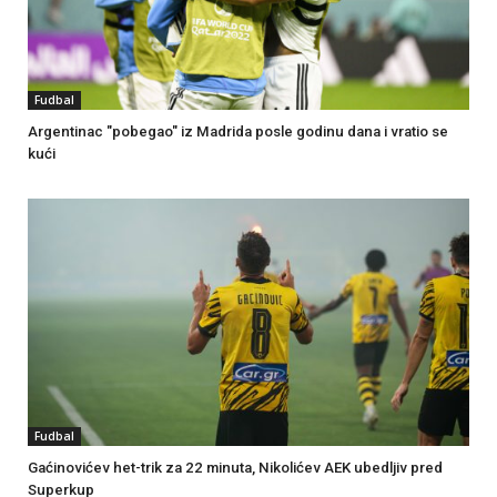
Fudbal
Argentinac "pobegao" iz Madrida posle godinu dana i vratio se
kući
Fudbal
Gaćinovićev het-trik za 22 minuta, Nikolićev AEK ubedljiv pred
Superkup