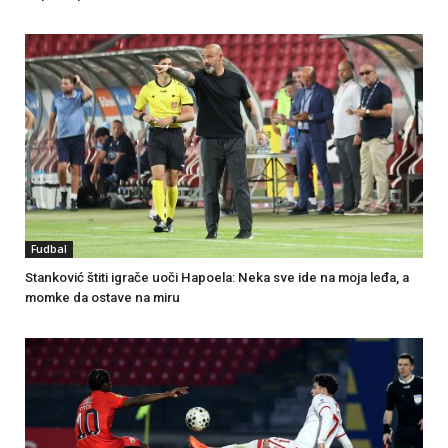
Fudbal
Stanković štiti igrače uoči Hapoela: Neka sve ide na moja leđa, a
momke da ostave na miru