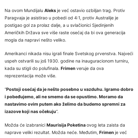
Na ovom Mundijalu
Aleks
je već ostavio ozbiljan trag. Protiv
Paragvaja je asistirao u pobedi od 4:1, protiv Australije je
postigao gol za prolaz dalje, a u svlačionici Sjedinjenih
Američkih Država sve više raste osećaj da bi ova generacija
mogla da napravi nešto veliko.
Amerikanci nikada nisu igrali finale Svetskog prvenstva. Najveći
uspeh ostvarili su još 1930. godine na inauguracionom turniru,
kada su stigli do polufinala.
Frimen
veruje da ova
reprezentacija može više.
“
Postoji osećaj da je nešto posebno u vazduhu. Igramo dobro
i pobeđujemo, ali ne smemo da se opustimo. Moramo da
nastavimo ovim putem ako želimo da budemo spremni za
izazove koji nas očekuju
“.
Možda će izabranici
Maurisija Poketina
ovog leta zaista da
naprave veliki rezultat. Možda neće. Međutim,
Frimen
je već