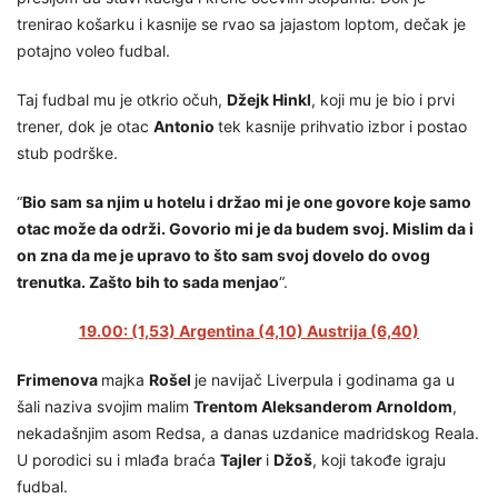
trenirao košarku i kasnije se rvao sa jajastom loptom, dečak je
potajno voleo fudbal.
Taj fudbal mu je otkrio očuh,
Džejk Hinkl
, koji mu je bio i prvi
trener, dok je otac
Antonio
tek kasnije prihvatio izbor i postao
stub podrške.
“
Bio sam sa njim u hotelu i držao mi je one govore koje samo
otac može da održi. Govorio mi je da budem svoj. Mislim da i
on zna da me je upravo to što sam svoj dovelo do ovog
trenutka. Zašto bih to sada menjao
“.
19.00: (1,53) Argentina (4,10) Austrija (6,40)
Frimenova
majka
Rošel
je navijač Liverpula i godinama ga u
šali naziva svojim malim
Trentom Aleksanderom Arnoldom
,
nekadašnjim asom Redsa, a danas uzdanice madridskog Reala.
U porodici su i mlađa braća
Tajler
i
Džoš
, koji takođe igraju
fudbal.