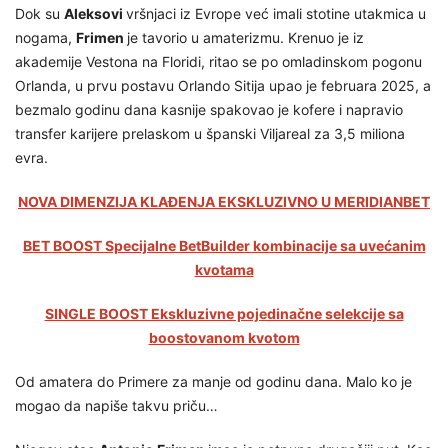
Dok su
Aleksovi
vršnjaci iz Evrope već imali stotine utakmica u
nogama,
Frimen
je tavorio u amaterizmu. Krenuo je iz
akademije Vestona na Floridi, ritao se po omladinskom pogonu
Orlanda, u prvu postavu Orlando Sitija upao je februara 2025, a
bezmalo godinu dana kasnije spakovao je kofere i napravio
transfer karijere prelaskom u španski Viljareal za 3,5 miliona
evra.
NOVA DIMENZIJA KLAĐENJA EKSKLUZIVNO U MERIDIANBET
BET BOOST Specijalne BetBuilder kombinacije sa uvećanim
kvotama
SINGLE BOOST Ekskluzivne pojedinačne selekcije sa
boostovanom kvotom
Od amatera do Primere za manje od godinu dana. Malo ko je
mogao da napiše takvu priču…