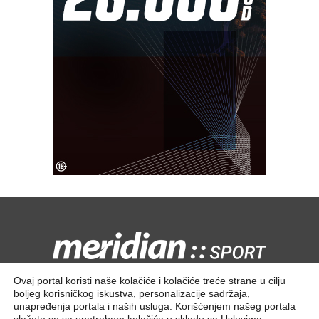
Kontaktirajte nas:
redakcija@meridiansport.rs
Ovaj portal koristi naše kolačiće i kolačiće treće strane u cilju
boljeg korisničkog iskustva, personalizacije sadržaja,
unapređenja portala i naših usluga. Korišćenjem našeg portala