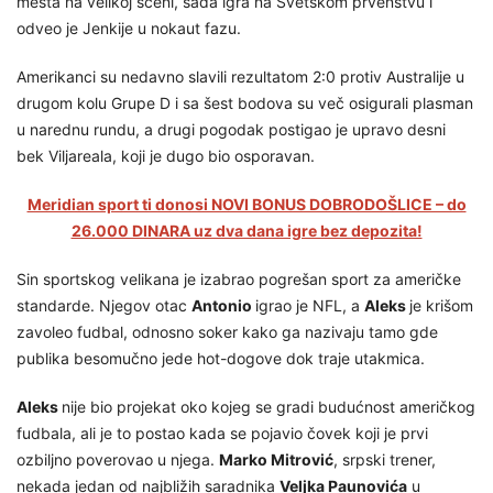
mesta na velikoj sceni, sada igra na Svetskom prvenstvu i
odveo je Jenkije u nokaut fazu.
Amerikanci su nedavno slavili rezultatom 2:0 protiv Australije u
drugom kolu Grupe D i sa šest bodova su več osigurali plasman
u narednu rundu, a drugi pogodak postigao je upravo desni
bek Viljareala, koji je dugo bio osporavan.
Meridian sport ti donosi NOVI BONUS DOBRODOŠLICE – do
26.000 DINARA uz dva dana igre bez depozita!
Sin sportskog velikana je izabrao pogrešan sport za američke
standarde. Njegov otac
Antonio
igrao je NFL, a
Aleks
je krišom
zavoleo fudbal, odnosno soker kako ga nazivaju tamo gde
publika besomučno jede hot-dogove dok traje utakmica.
Aleks
nije bio projekat oko kojeg se gradi budućnost američkog
fudbala, ali je to postao kada se pojavio čovek koji je prvi
ozbiljno poverovao u njega.
Marko Mitrović
, srpski trener,
nekada jedan od najbližih saradnika
Veljka Paunovića
u