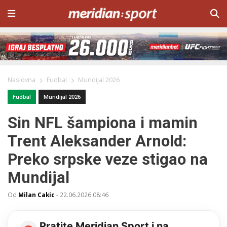
Naslovna
Fudbal
Mundijal 2026
Fudbal
Mundijal 2026
Sin NFL šampiona i mamin
Trent Aleksander Arnold:
Preko srpske veze stigao na
Mundijal
Od
Milan Cakic
-
22.06.2026 08:46
Pratite Meridian Sport i na