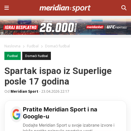
Naslovna
Fudbal
Domaći fudbal
Fudbal
Domaći fudbal
Spartak ispao iz Superlige
posle 17 godina
Od
Meridian Sport
-
23.04.2026 22:17
Pratite Meridian Sport i na
Google-u
Dodajte Meridian Sport u svoje izabrane izvore i
lakše pratite najnovije sportske vesti.