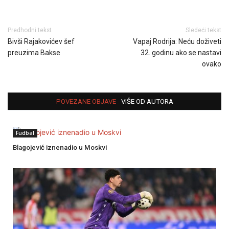
Predhodni tekst
Sledeći tekst
Bivši Rajakovićev šef
Vapaj Rodrija: Neću doživeti
preuzima Bakse
32. godinu ako se nastavi
ovako
POVEZANE OBJAVE
VIŠE OD AUTORA
Fudbal
Blagojević iznenadio u Moskvi