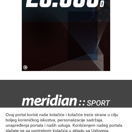
Kontaktirajte nas:
redakcija@meridiansport.rs
Ovaj portal koristi naše kolačiće i kolačiće treće strane u cilju
boljeg korisničkog iskustva, personalizacije sadržaja,
unapređenja portala i naših usluga. Korišćenjem našeg portala
slažete se sa upotrebom kolačića u skladu sa
Uslovima