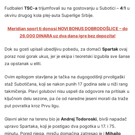
Fudbaleri
TSC-a
trijumfovali su na gostovanju u Subotici –
4:1
u
okviru drugog kola plej-auta Superlige Srbije.
Meridian sport ti donosi NOVI BONUS DOBRODOŠLICE – do
26.000 DINARA uz dva dana igre bez depozita!
Dok su gosti upisali ubedljivu pobedu, za domaći
Spartak
ovaj
poraz nosi gorak ukus, jer je ekipa i teoretski izgubila sve šanse
za opstanak u eliti.
Ovim epilogom stavljena je tačka na dugogodišnji prvoligaški
staž Subotičana, koji se nakon punih 17 godina sele u niži rang
takmičenja. Plavi golubovi nisu uspeli da odgovore na pritisak u
ključnom delu sezone, pa će od naredne jeseni morati da traže
put povratka kroz Prvu ligu.
Glavni akter na terenu bio je
Andrej Todoroski
, bivši napadač
upravo Spartaka, koji je postigao dva pogotka u 17. i 75.
minutu. Pored njega, mrežu domaćina zatresao je i
Mihajlo