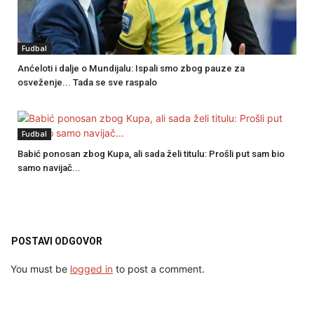
Fudbal
Anćeloti i dalje o Mundijalu: Ispali smo zbog pauze za
osveženje... Tada se sve raspalo
Fudbal
Babić ponosan zbog Kupa, ali sada želi titulu: Prošli put sam bio
samo navijač...
POSTAVI ODGOVOR
You must be
logged in
to post a comment.