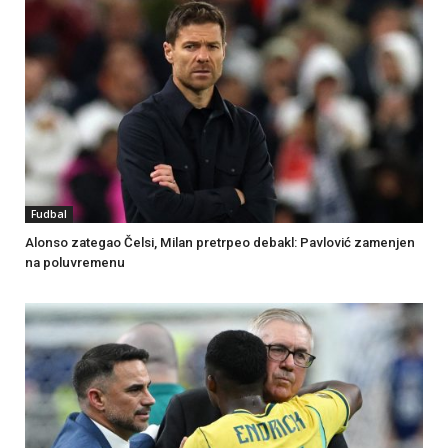
Fudbal
Alonso zategao Čelsi, Milan pretrpeo debakl: Pavlović zamenjen
na poluvremenu