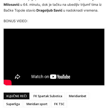
Milosavić
u 64. minutu, dok je tačku na ubedljiv trijumf tima iz
Bačke Topole stavio
Dragoljub Savić
u nadoknadi vremena.
BONUS VIDEO:
KLJUČNE REČI
FK Spartak Subotica
Meridianbet
Superliga
Meridian sport
FK TSC