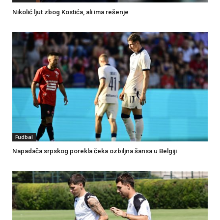
Nikolić ljut zbog Kostića, ali ima rešenje
Fudbal
Napadača srpskog porekla čeka ozbiljna šansa u Belgiji