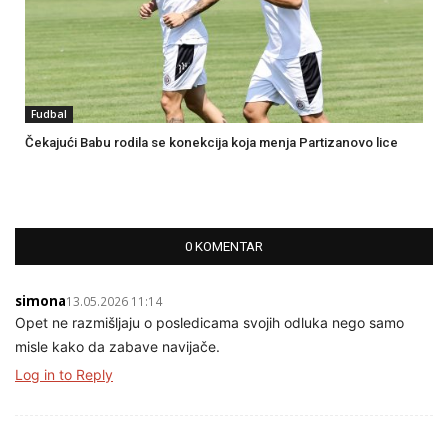
Fudbal
Čekajući Babu rodila se konekcija koja menja Partizanovo lice
0 KOMENTAR
simona
13.05.2026 11:14
Opet ne razmišljaju o posledicama svojih odluka nego samo
misle kako da zabave navijače.
Log in to Reply