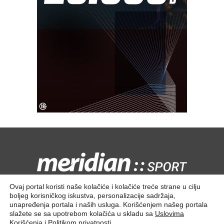
Kontaktirajte nas:
redakcija@meridiansport.rs
Ovaj portal koristi naše kolačiće i kolačiće treće strane u cilju
boljeg korisničkog iskustva, personalizacije sadržaja,
unapređenja portala i naših usluga. Korišćenjem našeg portala
slažete se sa upotrebom kolačića u skladu sa
Uslovima
Korišćenja
i
Politikom privatnosti
.