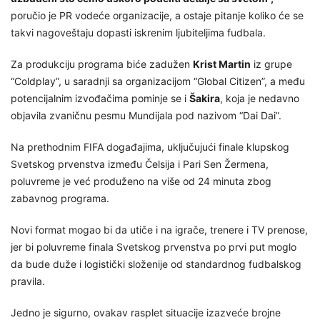
poručio je PR vodeće organizacije, a ostaje pitanje koliko će se
takvi nagoveštaju dopasti iskrenim ljubiteljima fudbala.
Za produkciju programa biće zadužen
Krist Martin
iz grupe
“Coldplay”, u saradnji sa organizacijom “Global Citizen”, a među
potencijalnim izvođačima pominje se i
Šakira
, koja je nedavno
objavila zvaničnu pesmu Mundijala pod nazivom “Dai Dai”.
Na prethodnim FIFA događajima, uključujući finale klupskog
Svetskog prvenstva između Čelsija i Pari Sen Žermena,
poluvreme je već produženo na više od 24 minuta zbog
zabavnog programa.
Novi format mogao bi da utiče i na igrače, trenere i TV prenose,
jer bi poluvreme finala Svetskog prvenstva po prvi put moglo
da bude duže i logistički složenije od standardnog fudbalskog
pravila.
Jedno je sigurno, ovakav rasplet situacije izazveće brojne