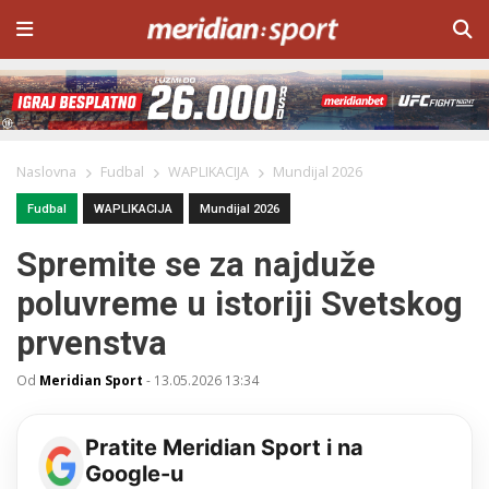
Naslovna
Fudbal
WAPLIKACIJA
Mundijal 2026
Fudbal
WAPLIKACIJA
Mundijal 2026
Spremite se za najduže
poluvreme u istoriji Svetskog
prvenstva
Od
Meridian Sport
-
13.05.2026 13:34
Pratite Meridian Sport i na
Google-u