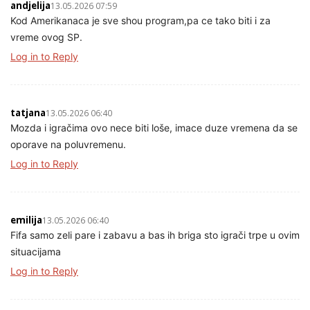
andjelija
13.05.2026 07:59
Kod Amerikanaca je sve shou program,pa ce tako biti i za
vreme ovog SP.
Log in to Reply
tatjana
13.05.2026 06:40
Mozda i igračima ovo nece biti loše, imace duze vremena da se
oporave na poluvremenu.
Log in to Reply
emilija
13.05.2026 06:40
Fifa samo zeli pare i zabavu a bas ih briga sto igrači trpe u ovim
situacijama
Log in to Reply