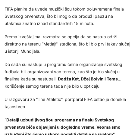
FIFA planira da uvede muzički šou tokom poluvremena finala
Svetskog prvenstva, što bi moglo da produži pauzu na
utakmici znatno iznad standardnih 15 minuta.
Prema izveštajima, razmatra se opcija da se nastup održi
direktno na terenu “Metlajf” stadiona, što bi bio prvi takav slučaj
u istoriji Mundijala.
Do sada su nastupi u programu čelne organizacije svetskog
fudbala bili organizovani van terena, kao što je bio slučaj u
finalima kada su nastupali,
Dodža Ket, Džej Bolvin i Tems
….
Korišćenje samog terena tada nije bilo u opticaju.
U razgovoru za “The Athletic”, portparol FIFA ostao je donekle
tajanstven
“Detalji uzbudljivog šou programa na finalu Svetskog
prvenstva biće objavljeni u dogledno vreme. Veoma smo
uzbuđeni što ćemo uskoro podeliti detalje sa svetom”,