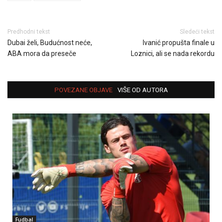
Predhodni tekst
Sledeći tekst
Dubai želi, Budućnost neće,
Ivanić propušta finale u
ABA mora da preseče
Loznici, ali se nada rekordu
POVEZANE OBJAVE
VIŠE OD AUTORA
Fudbal