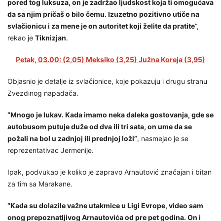
pored tog luksuza, on je zadržao ljudskost koja ti omogućava
da sa njim pričaš o bilo čemu. Izuzetno pozitivno utiče na
svlačionicu i za mene je on autoritet koji želite da pratite
“,
rekao je
Tiknizjan
.
Petak, 03.00: (2,05) Meksiko (3,25) Južna Koreja (3,95)
Objasnio je detalje iz svlačionice, koje pokazuju i drugu stranu
Zvezdinog napadača.
“Mnogo je lukav. Kada imamo neka daleka gostovanja, gde se
autobusom putuje duže od dva ili tri sata, on ume da se
požali na bol u zadnjoj ili prednjoj loži”
, nasmejao je se
reprezentativac Jermenije.
Ipak, podvukao je koliko je zapravo Arnautović značajan i bitan
za tim sa Marakane.
“Kada su dolazile važne utakmice u Ligi Evrope, video sam
onog prepoznatljivog Arnautovića od pre pet godina. On i