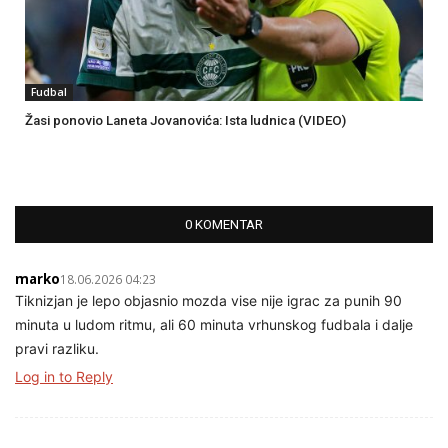
Fudbal
Žasi ponovio Laneta Jovanovića: Ista ludnica (VIDEO)
0 KOMENTAR
marko
18.06.2026 04:23
Tiknizjan je lepo objasnio mozda vise nije igrac za punih 90
minuta u ludom ritmu, ali 60 minuta vrhunskog fudbala i dalje
pravi razliku.
Log in to Reply