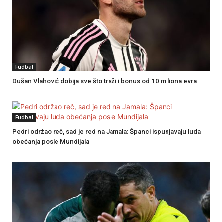
Fudbal
Dušan Vlahović dobija sve što traži i bonus od 10 miliona evra
Fudbal
Pedri održao reč, sad je red na Jamala: Španci ispunjavaju luda
obećanja posle Mundijala