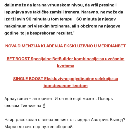
dalje može da igra na vrhunskom nivou, da vrši presing i
ispunjava sve taktičke zamisli trenera. Naravno, ne može da
izdrži svih 90 minuta u tom tempu – 60 minuta je njegov
maksimum pri visokim brzinama, ali s obzirom na njegove
godine, to je besprekoran rezultat.”
NOVA DIMENZIJA KLAĐENJA EKSKLUZIVNO U MERIDIANBET
BET BOOST Specijalne BetBuilder kombinacije sa uvećanim
kvotama
SINGLE BOOST Ekskluzivne pojedinačne selekcije sa
boostovanom kvotom
Арнаутович – авторитет. И он всё ещё может. Поверь
словам Тикнизяна ☝️
Наир рассказал о впечатлениях от лидера Австрии. Вывод?
Марко до сих пор нужен сборной.