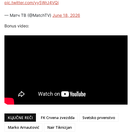
pic.twitter.com/yy5WrJ4VQi
— Матч ТВ (@MatchTV)
June 18, 2026
Bonus video:
KLJUČNE REČI
FK Crvena zvezdda
Svetsko prvenstvo
Marko Arnautović
Nair Tiknizjan