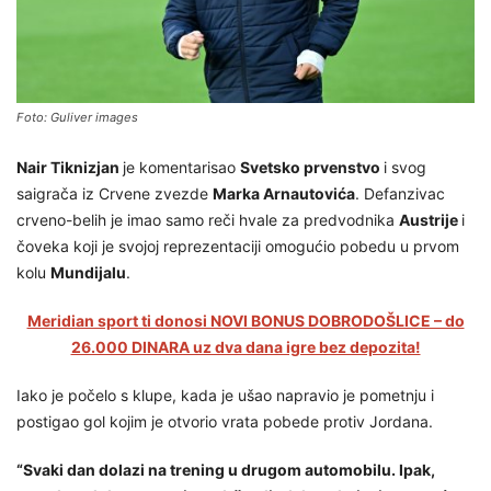
Foto: Guliver images
Nair Tiknizjan
je komentarisao
Svetsko prvenstvo
i svog
saigrača iz Crvene zvezde
Marka Arnautovića
. Defanzivac
crveno-belih je imao samo reči hvale za predvodnika
Austrije
i
čoveka koji je svojoj reprezentaciji omogućio pobedu u prvom
kolu
Mundijalu
.
Meridian sport ti donosi NOVI BONUS DOBRODOŠLICE – do
26.000 DINARA uz dva dana igre bez depozita!
Iako je počelo s klupe, kada je ušao napravio je pometnju i
postigao gol kojim je otvorio vrata pobede protiv Jordana.
“Svaki dan dolazi na trening u drugom automobilu. Ipak,