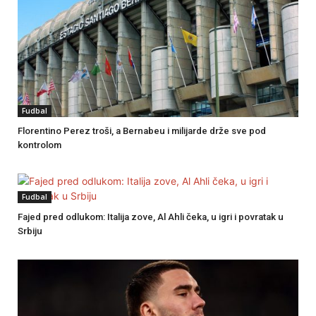
Fudbal
Florentino Perez troši, a Bernabeu i milijarde drže sve pod
kontrolom
Fudbal
Fajed pred odlukom: Italija zove, Al Ahli čeka, u igri i povratak u
Srbiju