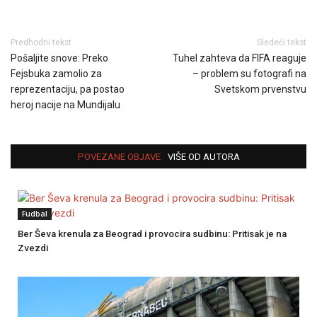
Predhodni tekst
Sledeći tekst
Pošaljite snove: Preko
Tuhel zahteva da FIFA reaguje
Fejsbuka zamolio za
– problem su fotografi na
reprezentaciju, pa postao
Svetskom prvenstvu
heroj nacije na Mundijalu
POVEZANE OBJAVE
VIŠE OD AUTORA
Fudbal
Ber Ševa krenula za Beograd i provocira sudbinu: Pritisak je na
Zvezdi