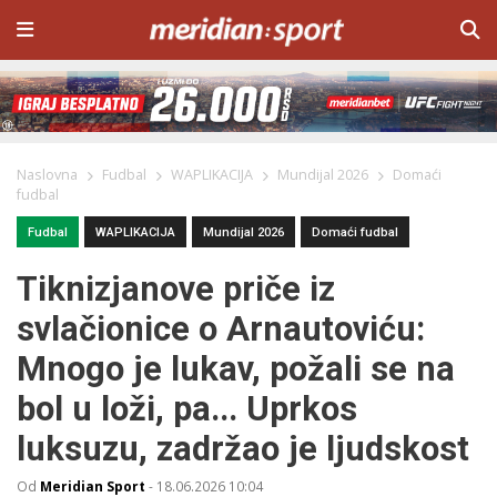
Naslovna
Fudbal
WAPLIKACIJA
Mundijal 2026
Domaći
fudbal
Fudbal
WAPLIKACIJA
Mundijal 2026
Domaći fudbal
Tiknizjanove priče iz
svlačionice o Arnautoviću:
Mnogo je lukav, požali se na
bol u loži, pa... Uprkos
luksuzu, zadržao je ljudskost
Od
Meridian Sport
-
18.06.2026 10:04