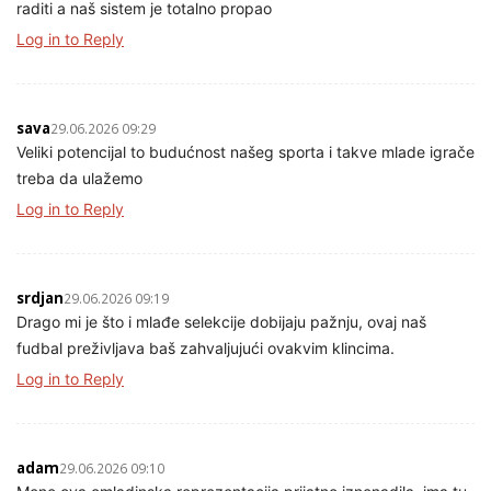
raditi a naš sistem je totalno propao
Log in to Reply
sava
29.06.2026 09:29
Veliki potencijal to budućnost našeg sporta i takve mlade igrače
treba da ulažemo
Log in to Reply
srdjan
29.06.2026 09:19
Drago mi je što i mlađe selekcije dobijaju pažnju, ovaj naš
fudbal preživljava baš zahvaljujući ovakvim klincima.
Log in to Reply
adam
29.06.2026 09:10