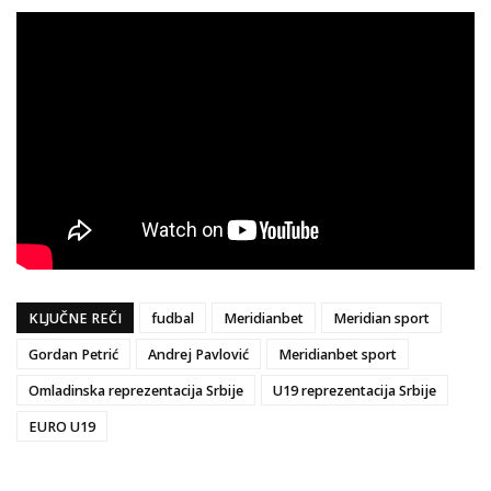
KLJUČNE REČI
fudbal
Meridianbet
Meridian sport
Gordan Petrić
Andrej Pavlović
Meridianbet sport
Omladinska reprezentacija Srbije
U19 reprezentacija Srbije
EURO U19