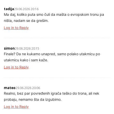
tadija
29.06.2026 20:16
Ma daj, koliko puta smo čuli da mašta o evropskom tronu pa
ništa, nadam se da grešim.
Log in to Reply
simon
29.06.2026 20:15
Finale? Da ne kukamo unapred, samo polako utakmicu po
utakmicu kako i sam kaže.
Log in to Reply
mateo
29.06.2026 20:06
Realno, bez par povređenih igrača teško do trona, ali nek
probaju, nemamo šta da izgubimo.
Log in to Reply