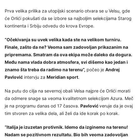
Prva velika prilika za utopijski scenario otvara se u Velsu, gde
će Orlići pokušati da se izbore sa najboljim selekcijama Starog
kontinenta i Srbiju odvedu do krova Evrope.
“Očekivanja su uvek velika kada ste na velikom turniru.
Finale, zašto da ne? Veoma sam zadovoljan prikazanim na
pripremama. Smatram da ova ekipa može daleko da dogura.
Među nama vlada dobra atmosfera, svi dišemo kao jedan i
znamo šta treba da radimo na terenu”,
počeo je
Andrej
Pavlović
intervju za
Meridian sport
.
Na putu do cilja na severnoj obali Velsa najpre će Orlići morati
da odmere snage sa veoma kvalitetnom selekcijom Azura. Meč
je na programu danas od 17 časova.
Pavlović
veruje da je ovaj
tim stvoren za velika dela, ali želi da ide korak po korak.
“Italija je izuzetan protivnik. Idemo da izginemo na terenu!
Nadam se pozitivnom rezultatu. Bio bih veoma zadovoljan