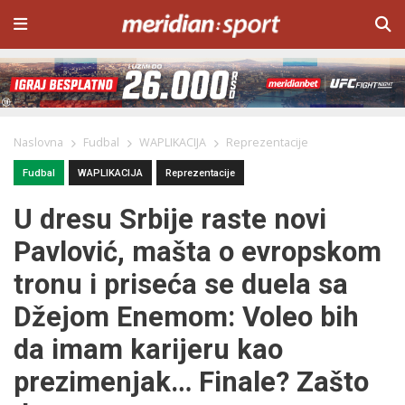
Naslovna
Fudbal
WAPLIKACIJA
Reprezentacije
Fudbal
WAPLIKACIJA
Reprezentacije
U dresu Srbije raste novi
Pavlović, mašta o evropskom
tronu i priseća se duela sa
Džejom Enemom: Voleo bih
da imam karijeru kao
prezimenjak… Finale? Zašto