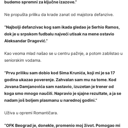
budemo spremni za ključne izazove.”
Ne propušta priliku da krade zanat od majstora defanzive.
“Najbolji defanzivac kog sam ikada gledao je Serhio Ramos,
dok je u srpskom fudbalu najveći utisak na mene ostavio
Aleksandar Dragović.”
Kao veoma mlad našao se u centru pažnje, a potom zablistao u
seniorskim vodama.
“Prvu priliku sam dobio kod Sima Krunića, koji mi je sa 17
godina ukazao poverenje. Zahvalan sam mu na tome. Kod
Jovana Damjanovića sam nastavio, izuzetan je trener od
koga smo mnogo naučili. Napravio je sjajne rezultate, a ja se
nadam još boljem plasmanu u narednoj godini.”
Uživa u opremi Romantičara.
“OFK Beograd je, donekle, promenio moj život. Pomogao mi