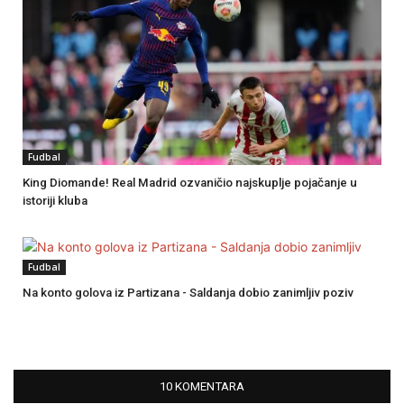
Fudbal
King Diomande! Real Madrid ozvaničio najskuplje pojačanje u
istoriji kluba
Fudbal
Na konto golova iz Partizana - Saldanja dobio zanimljiv poziv
10 KOMENTARA