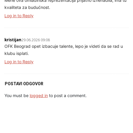
Mene ova omladinska reprezentacija prijatno iznenadila, ima tu
kvaliteta za budućnost.
Log in to Reply
kristijan
29.06.2026 09:08
OFK Beograd opet izbacuje talente, lepo je videti da se rad u
klubu isplati.
Log in to Reply
POSTAVI ODGOVOR
You must be
logged in
to post a comment.