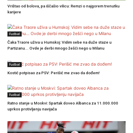
Vrištao od bolova, pa iščašio vilicu: Remzi o najgorem trenutku
karijere
Fudbal
Čaka Traore uživa u Humskoj: Vidim sebe na duže staze u
Partizanu... Ovde je derbi mnogo žešći nego u Milanu
Fudbal
Kostić potpisao za PSV: Perišić me zvao da dođem!
Fudbal
Ratno stanje u Moskvi: Spartak doveo Albanca za 11.000.000
uprkos protivljenju navijača