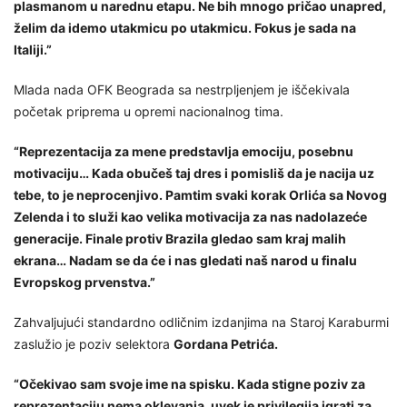
plasmanom u narednu etapu. Ne bih mnogo pričao unapred,
želim da idemo utakmicu po utakmicu. Fokus je sada na
Italiji.”
Mlada nada OFK Beograda sa nestrpljenjem je iščekivala
početak priprema u opremi nacionalnog tima.
“Reprezentacija za mene predstavlja emociju, posebnu
motivaciju… Kada obučeš taj dres i pomisliš da je nacija uz
tebe, to je neprocenjivo. Pamtim svaki korak Orlića sa Novog
Zelenda i to služi kao velika motivacija za nas nadolazeće
generacije. Finale protiv Brazila gledao sam kraj malih
ekrana… Nadam se da će i nas gledati naš narod u finalu
Evropskog prvenstva.”
Zahvaljujući standardno odličnim izdanjima na Staroj Karaburmi
zaslužio je poziv selektora
Gordana Petrića.
“Očekivao sam svoje ime na spisku. Kada stigne poziv za
reprezentaciju nema oklevanja, uvek je privilegija igrati za