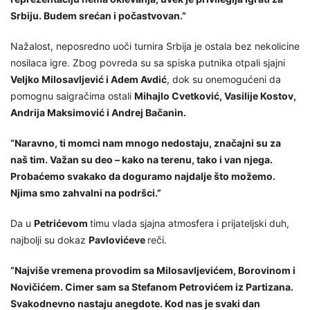
Srbiju. Budem srećan i počastvovan.”
Nažalost, neposredno uoči turnira Srbija je ostala bez nekolicine
nosilaca igre. Zbog povreda su sa spiska putnika otpali sjajni
Veljko Milosavljević i Adem Avdić
, dok su onemogućeni da
pomognu saigračima ostali
Mihajlo Cvetković, Vasilije Kostov,
Andrija Maksimović i Andrej Bačanin.
“Naravno, ti momci nam mnogo nedostaju, značajni su za
naš tim. Važan su deo – kako na terenu, tako i van njega.
Probaćemo svakako da doguramo najdalje što možemo.
Njima smo zahvalni na podršci.”
Da u
Petrićevom
timu vlada sjajna atmosfera i prijateljski duh,
najbolji su dokaz
Pavlovićeve
reči.
“Najviše vremena provodim sa Milosavljevićem, Borovinom i
Novičićem. Cimer sam sa Stefanom Petrovićem iz Partizana.
Svakodnevno nastaju anegdote. Kod nas je svaki dan