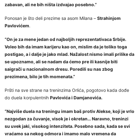
zabavan, ali ne bih ništa izdvajao posebno.”
Ponosan je što deli prezime sa asom Milana –
Strahinjom
Pavlovićem
.
“On je za mene jedan od najboljih reprezentativaca Srbije.
Voleo bih da imam karijeru kao on, mislim da je toliko toga
postigao, a i dalje je jako mlad. Nažalost nismo imali prilike da
se upoznamo, ali se nadam da ćemo pre ili kasnije biti
saigrači u nacionalnom dresu. Poredili su nas zbog
prezimena, bilo je tih momenata.”
Pršti na sve strane na treninzima Orlića, pogotovo kada dođe
do duela korpulentnih
Pavlovića i Damjanovića.
“Najviše duela na treningu imam baš protiv Alekse, koji je vrlo
nezgodan za čuvanje, visok je i okretan… Naravno, treninzi
su uvek jaki, visokog intenziteta. Posebno sada, kada se svi
vraćamo sa nekog odmora i imamo malo vremena da