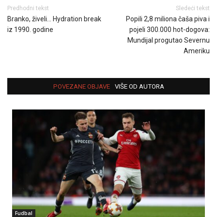
Predhodni tekst
Sledeći tekst
Branko, živeli… Hydration break
Popili 2,8 miliona čaša piva i
iz 1990. godine
pojeli 300.000 hot-dogova:
Mundijal progutao Severnu
Ameriku
POVEZANE OBJAVE
VIŠE OD AUTORA
Fudbal