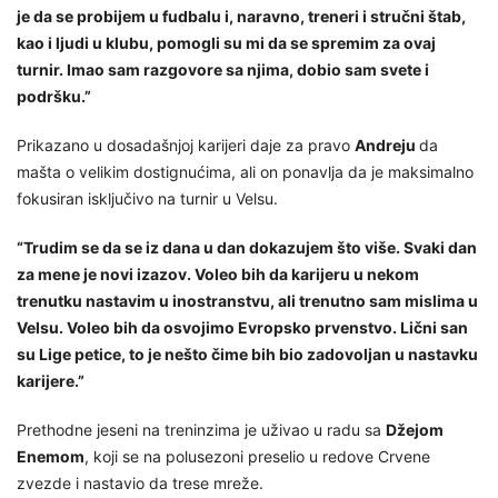
je da se probijem u fudbalu i, naravno, treneri i stručni štab,
kao i ljudi u klubu, pomogli su mi da se spremim za ovaj
turnir. Imao sam razgovore sa njima, dobio sam svete i
podršku.”
Prikazano u dosadašnjoj karijeri daje za pravo
Andreju
da
mašta o velikim dostignućima, ali on ponavlja da je maksimalno
fokusiran isključivo na turnir u Velsu.
“Trudim se da se iz dana u dan dokazujem što više. Svaki dan
za mene je novi izazov. Voleo bih da karijeru u nekom
trenutku nastavim u inostranstvu, ali trenutno sam mislima u
Velsu. Voleo bih da osvojimo Evropsko prvenstvo. Lični san
su Lige petice, to je nešto čime bih bio zadovoljan u nastavku
karijere.”
Prethodne jeseni na treninzima je uživao u radu sa
Džejom
Enemom
, koji se na polusezoni preselio u redove Crvene
zvezde i nastavio da trese mreže.