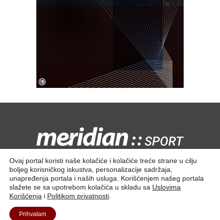
Kontaktirajte nas:
redakcija@meridiansport.rs
Ovaj portal koristi naše kolačiće i kolačiće treće strane u cilju
boljeg korisničkog iskustva, personalizacije sadržaja,
unapređenja portala i naših usluga. Korišćenjem našeg portala
slažete se sa upotrebom kolačića u skladu sa
Uslovima
Korišćenja
i
Politikom privatnosti
.
Kontakt
O nama
Prihvatam