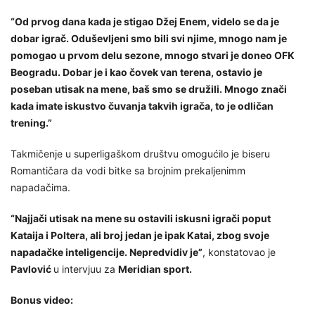
“Od prvog dana kada je stigao Džej Enem, videlo se da je
dobar igrač. Oduševljeni smo bili svi njime, mnogo nam je
pomogao u prvom delu sezone, mnogo stvari je doneo OFK
Beogradu. Dobar je i kao čovek van terena, ostavio je
poseban utisak na mene, baš smo se družili. Mnogo znači
kada imate iskustvo čuvanja takvih igrača, to je odličan
trening.”
Takmičenje u superligaškom društvu omogućilo je biseru
Romantičara da vodi bitke sa brojnim prekaljenimm
napadačima.
“Najjači utisak na mene su ostavili iskusni igrači poput
Kataija i Poltera, ali broj jedan je ipak Katai, zbog svoje
napadačke inteligencije. Nepredvidiv je”
, konstatovao je
Pavlović
u intervjuu za
Meridian sport.
Bonus video: