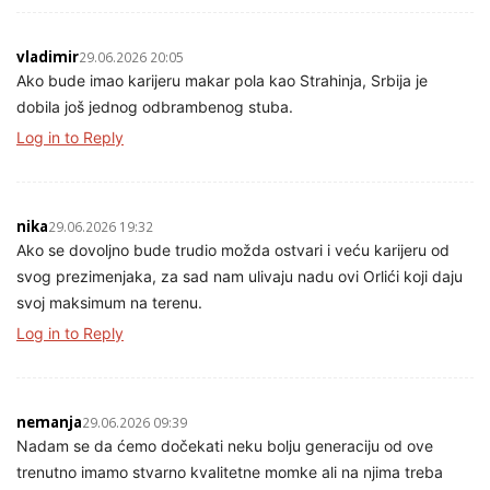
vladimir
29.06.2026 20:05
Ako bude imao karijeru makar pola kao Strahinja, Srbija je
dobila još jednog odbrambenog stuba.
Log in to Reply
nika
29.06.2026 19:32
Ako se dovoljno bude trudio možda ostvari i veću karijeru od
svog prezimenjaka, za sad nam ulivaju nadu ovi Orlići koji daju
svoj maksimum na terenu.
Log in to Reply
nemanja
29.06.2026 09:39
Nadam se da ćemo dočekati neku bolju generaciju od ove
trenutno imamo stvarno kvalitetne momke ali na njima treba