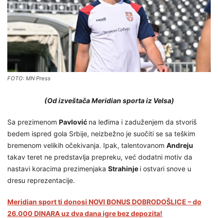
FOTO: MN Press
(Od izveštača Meridian sporta iz Velsa)
Sa prezimenom
Pavlović
na leđima i zaduženjem da stvoriš
bedem ispred gola Srbije, neizbežno je suočiti se sa teškim
bremenom velikih očekivanja. Ipak, talentovanom
Andreju
takav teret ne predstavlja prepreku, već dodatni motiv da
nastavi koracima prezimenjaka
Strahinje
i ostvari snove u
dresu reprezentacije.
Meridian sport ti donosi NOVI BONUS DOBRODOŠLICE – do
26.000 DINARA uz dva dana igre bez depozita!