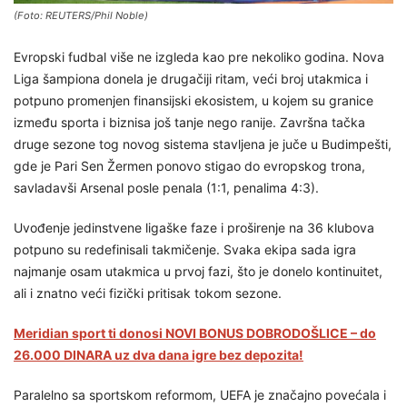
(Foto: REUTERS/Phil Noble)
Evropski fudbal više ne izgleda kao pre nekoliko godina. Nova
Liga šampiona donela je drugačiji ritam, veći broj utakmica i
potpuno promenjen finansijski ekosistem, u kojem su granice
između sporta i biznisa još tanje nego ranije. Završna tačka
druge sezone tog novog sistema stavljena je juče u Budimpešti,
gde je Pari Sen Žermen ponovo stigao do evropskog trona,
savladavši Arsenal posle penala (1:1, penalima 4:3).
Uvođenje jedinstvene ligaške faze i proširenje na 36 klubova
potpuno su redefinisali takmičenje. Svaka ekipa sada igra
najmanje osam utakmica u prvoj fazi, što je donelo kontinuitet,
ali i znatno veći fizički pritisak tokom sezone.
Meridian sport ti donosi NOVI BONUS DOBRODOŠLICE – do
26.000 DINARA uz dva dana igre bez depozita!
Paralelno sa sportskom reformom, UEFA je značajno povećala i