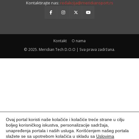
Kontaktirajte nas:
redakcija@meridiansport.rs
Kontakt
O nama
© 2025. Meridian Tech D.O.O | Sva prava zadržana.
Ovaj portal koristi naše kolačiće i kolačiće treće strane u cilju
boljeg korisničkog iskustva, personalizacije sadržaja,
unapređenja portala i naših usluga. Korišćenjem našeg portala
slažete se sa upotrebom kolačića u skladu sa
Uslovima