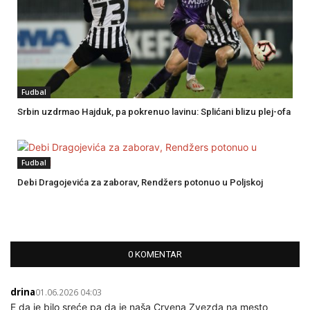
Fudbal
Srbin uzdrmao Hajduk, pa pokrenuo lavinu: Splićani blizu plej-ofa
Fudbal
Debi Dragojevića za zaborav, Rendžers potonuo u Poljskoj
0 KOMENTAR
drina
01.06.2026 04:03
E da je bilo sreće pa da je naša Crvena Zvezda na mesto