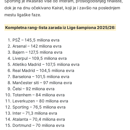
Sporting je inkasirao više od Interam, prošlogodišnjeg finaliste,
dok je na dnu očekivano Kairat, koji je i zavšio na poslednjem
mestu ligaške faze.
Kompletna rang-lista zarada iz Lige šampiona 2025/26:
PSŽ – 145,5 miliona evra
Arsenal – 142 miliona evra
Bajern – 127,5 miliona evra
Liverpul – 109,5 miliona evra
Atletiko Madrid – 107,5 miliona evra
Real Madrid – 104,5 miliona evra
Barselona – 101,5 miliona evra
Mančester siti – 97 miliona evra
Čelsi – 92 miliona evra
Totenhem – 84 miliona evra
Leverkuzen – 80 miliona evra
Sporting – 76,5 miliona evra
Inter – 71,3 miliona evra
Atalanta – 70,4 miliona evra
Dortmund – 70 miliona evra