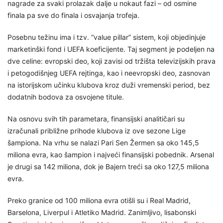
nagrade za svaki prolazak dalje u nokaut fazi – od osmine
finala pa sve do finala i osvajanja trofeja.
Posebnu težinu ima i tzv. “value pillar” sistem, koji objedinjuje
marketinški fond i UEFA koeficijente. Taj segment je podeljen na
dve celine: evropski deo, koji zavisi od tržišta televizijskih prava
i petogodišnjeg UEFA rejtinga, kao i neevropski deo, zasnovan
na istorijskom učinku klubova kroz duži vremenski period, bez
dodatnih bodova za osvojene titule.
Na osnovu svih tih parametara, finansijski analitičari su
izračunali približne prihode klubova iz ove sezone Lige
šampiona. Na vrhu se nalazi Pari Sen Žermen sa oko 145,5
miliona evra, kao šampion i najveći finansijski pobednik. Arsenal
je drugi sa 142 miliona, dok je Bajern treći sa oko 127,5 miliona
evra.
Preko granice od 100 miliona evra otišli su i Real Madrid,
Barselona, Liverpul i Atletiko Madrid. Zanimljivo, lisabonski