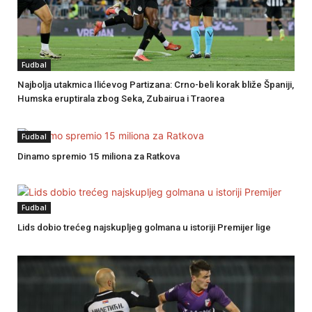
Fudbal
Najbolja utakmica Ilićevog Partizana: Crno-beli korak bliže Španiji,
Humska eruptirala zbog Seka, Zubairua i Traorea
Fudbal
Dinamo spremio 15 miliona za Ratkova
Fudbal
Lids dobio trećeg najskupljeg golmana u istoriji Premijer lige