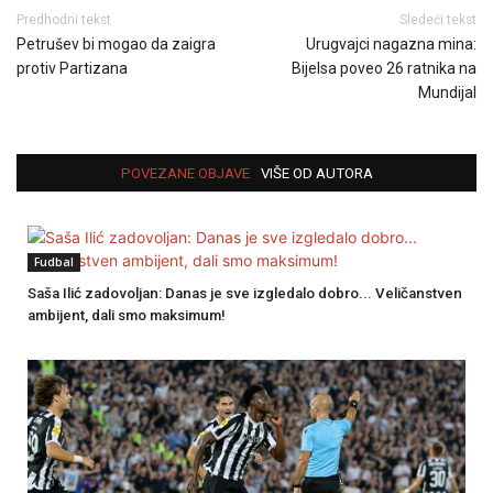
Predhodni tekst
Sledeći tekst
Petrušev bi mogao da zaigra
Urugvajci nagazna mina:
protiv Partizana
Bijelsa poveo 26 ratnika na
Mundijal
POVEZANE OBJAVE
VIŠE OD AUTORA
Fudbal
Saša Ilić zadovoljan: Danas je sve izgledalo dobro... Veličanstven
ambijent, dali smo maksimum!