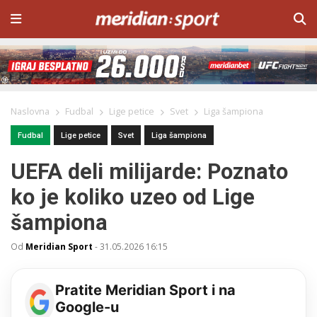
Naslovna
Fudbal
Lige petice
Svet
Liga šampiona
Fudbal
Lige petice
Svet
Liga šampiona
UEFA deli milijarde: Poznato
ko je koliko uzeo od Lige
šampiona
Od
Meridian Sport
-
31.05.2026 16:15
Pratite Meridian Sport i na
Google-u