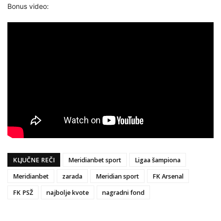
Bonus video:
KLJUČNE REČI
Meridianbet sport
Ligaa šampiona
Meridianbet
zarada
Meridian sport
FK Arsenal
FK PSŽ
najbolje kvote
nagradni fond