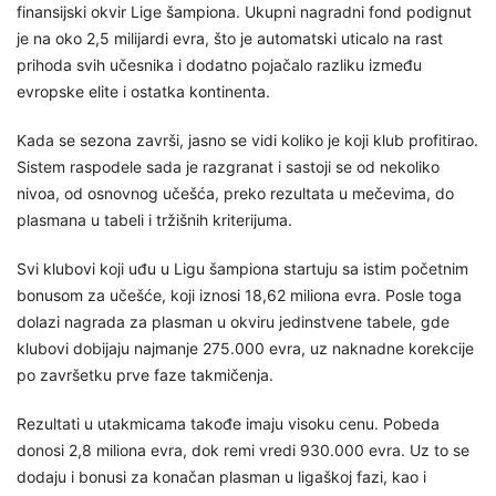
finansijski okvir Lige šampiona. Ukupni nagradni fond podignut
je na oko 2,5 milijardi evra, što je automatski uticalo na rast
prihoda svih učesnika i dodatno pojačalo razliku između
evropske elite i ostatka kontinenta.
Kada se sezona završi, jasno se vidi koliko je koji klub profitirao.
Sistem raspodele sada je razgranat i sastoji se od nekoliko
nivoa, od osnovnog učešća, preko rezultata u mečevima, do
plasmana u tabeli i tržišnih kriterijuma.
Svi klubovi koji uđu u Ligu šampiona startuju sa istim početnim
bonusom za učešće, koji iznosi 18,62 miliona evra. Posle toga
dolazi nagrada za plasman u okviru jedinstvene tabele, gde
klubovi dobijaju najmanje 275.000 evra, uz naknadne korekcije
po završetku prve faze takmičenja.
Rezultati u utakmicama takođe imaju visoku cenu. Pobeda
donosi 2,8 miliona evra, dok remi vredi 930.000 evra. Uz to se
dodaju i bonusi za konačan plasman u ligaškoj fazi, kao i