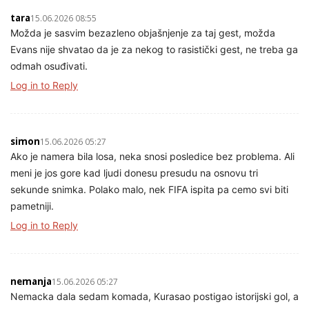
tara
15.06.2026 08:55
Možda je sasvim bezazleno objašnjenje za taj gest, možda
Evans nije shvatao da je za nekog to rasistički gest, ne treba ga
odmah osuđivati.
Log in to Reply
simon
15.06.2026 05:27
Ako je namera bila losa, neka snosi posledice bez problema. Ali
meni je jos gore kad ljudi donesu presudu na osnovu tri
sekunde snimka. Polako malo, nek FIFA ispita pa cemo svi biti
pametniji.
Log in to Reply
nemanja
15.06.2026 05:27
Nemacka dala sedam komada, Kurasao postigao istorijski gol, a