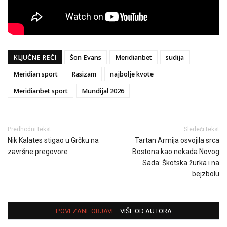
KLJUČNE REČI
Šon Evans
Meridianbet
sudija
Meridian sport
Rasizam
najbolje kvote
Meridianbet sport
Mundijal 2026
Predhodni tekst
Sledeći tekst
Nik Kalates stigao u Grčku na
Tartan Armija osvojila srca
završne pregovore
Bostona kao nekada Novog
Sada: Škotska žurka i na
bejzbolu
POVEZANE OBJAVE
VIŠE OD AUTORA