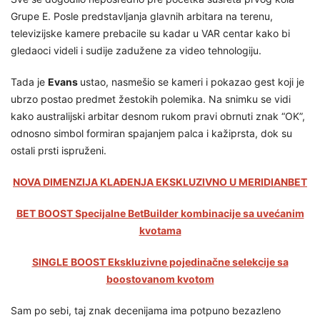
Grupe E. Posle predstavljanja glavnih arbitara na terenu,
televizijske kamere prebacile su kadar u VAR centar kako bi
gledaoci videli i sudije zadužene za video tehnologiju.
Tada je
Evans
ustao, nasmešio se kameri i pokazao gest koji je
ubrzo postao predmet žestokih polemika. Na snimku se vidi
kako australijski arbitar desnom rukom pravi obrnuti znak “OK”,
odnosno simbol formiran spajanjem palca i kažiprsta, dok su
ostali prsti ispruženi.
NOVA DIMENZIJA KLAĐENJA EKSKLUZIVNO U MERIDIANBET
BET BOOST Specijalne BetBuilder kombinacije sa uvećanim
kvotama
SINGLE BOOST Ekskluzivne pojedinačne selekcije sa
boostovanom kvotom
Sam po sebi, taj znak decenijama ima potpuno bezazleno