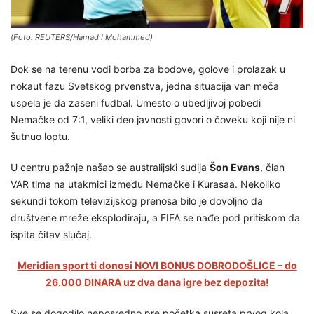
(Foto: REUTERS/Hamad I Mohammed)
Dok se na terenu vodi borba za bodove, golove i prolazak u
nokaut fazu Svetskog prvenstva, jedna situacija van meča
uspela je da zaseni fudbal. Umesto o ubedljivoj pobedi
Nemačke od 7:1, veliki deo javnosti govori o čoveku koji nije ni
šutnuo loptu.
U centru pažnje našao se australijski sudija
Šon Evans
, član
VAR tima na utakmici između Nemačke i Kurasaa. Nekoliko
sekundi tokom televizijskog prenosa bilo je dovoljno da
društvene mreže eksplodiraju, a FIFA se nađe pod pritiskom da
ispita čitav slučaj.
Meridian sport ti donosi NOVI BONUS DOBRODOŠLICE – do
26.000 DINARA uz dva dana igre bez depozita!
Sve se dogodilo neposredno pre početka susreta prvog kola