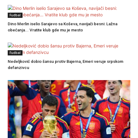
Fudbal
Dino Merlin iselio Sarajevo sa Koševa, navijači besni: Lažna
obećanja... Vratite klub gde mu je mesto
Fudbal
Nedeljković dobio šansu protiv Bajerna, Emeri veruje srpskom
defanzivcu