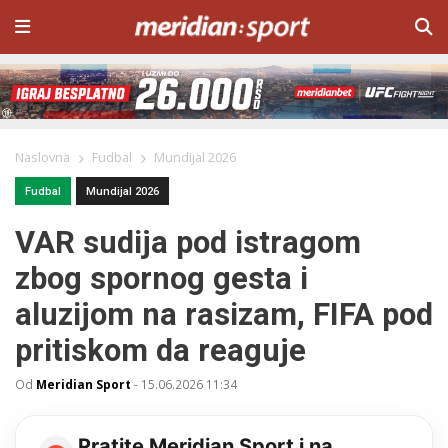
Naslovna
Fudbal
Mundijal 2026
Fudbal
Mundijal 2026
VAR sudija pod istragom
zbog spornog gesta i
aluzijom na rasizam, FIFA pod
pritiskom da reaguje
Od
Meridian Sport
-
15.06.2026 11:34
Pratite Meridian Sport i na