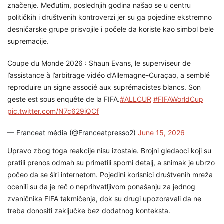
značenje. Međutim, poslednjih godina našao se u centru
političkih i društvenih kontroverzi jer su ga pojedine ekstremno
desničarske grupe prisvojile i počele da koriste kao simbol bele
supremacije.
Coupe du Monde 2026 : Shaun Evans, le superviseur de
l’assistance à l’arbitrage vidéo d’Allemagne-Curaçao, a semblé
reproduire un signe associé aux suprémacistes blancs. Son
geste est sous enquête de la FIFA.
#ALLCUR
#FIFAWorldCup
pic.twitter.com/N7c629iQCf
— Franceat média (@Franceatpresso2)
June 15, 2026
Upravo zbog toga reakcije nisu izostale. Brojni gledaoci koji su
pratili prenos odmah su primetili sporni detalj, a snimak je ubrzo
počeo da se širi internetom. Pojedini korisnici društvenih mreža
ocenili su da je reč o neprihvatljivom ponašanju za jednog
zvaničnika FIFA takmičenja, dok su drugi upozoravali da ne
treba donositi zaključke bez dodatnog konteksta.