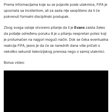
Prema informacijama koje su se pojavile posle utakmice, FIFA je
upoznata sa incidentom, ali za sada nije saopšteno da li će
pokrenuti formalni disciplinski postupak.
Zbog svega ostaje otvoreno pitanje da li je
Evans
zaista želeo
da pošalje određenu poruku ili je u pitanju nespretan potez koji
je protumačen na najgori mogući način. Dok se čeka eventualna
reakcija FIFA, jasno je da će se narednih dana više pričati o
nekoliko sekundi televizijskog prenosa nego o samoj utakmici.
Bonus video: