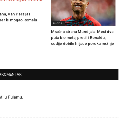
na, Van Persija i
ner bi mogao Romelu
Fudbal
Mračna strana Mundijala: Mesi dva
puta bio meta, pretili i Ronaldu,
sudije dobile hiljade poruka mržnje
0 KOMENTAR
ati u Fulamu.