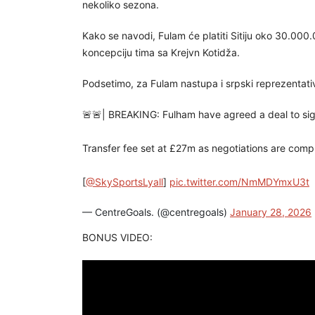
nekoliko sezona.
Kako se navodi, Fulam će platiti Sitiju oko 30.000
koncepciju tima sa Krejvn Kotidža.
Podsetimo, za Fulam nastupa i srpski reprezentat
🚨🚨| BREAKING: Fulham have agreed a deal to si
Transfer fee set at £27m as negotiations are comp
[
@SkySportsLyall
]
pic.twitter.com/NmMDYmxU3t
— CentreGoals. (@centregoals)
January 28, 2026
BONUS VIDEO: