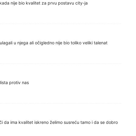
ada nije bio kvalitet za prvu postavu city-ja
gali u njega ali očigledno nije bio toliko veliki talenat
ista protiv nas
i da ima kvalitet iskreno želimo susreću tamo i da se dobro