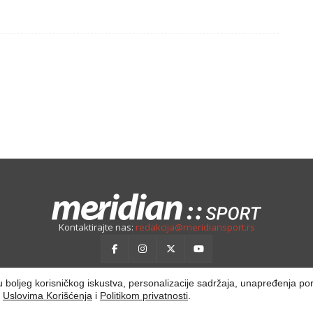
Kontaktirajte nas:
redakcija@meridiansport.rs
ilju boljeg korisničkog iskustva, personalizacije sadržaja, unapređenja po
a
Uslovima Korišćenja
i
Politikom privatnosti
.