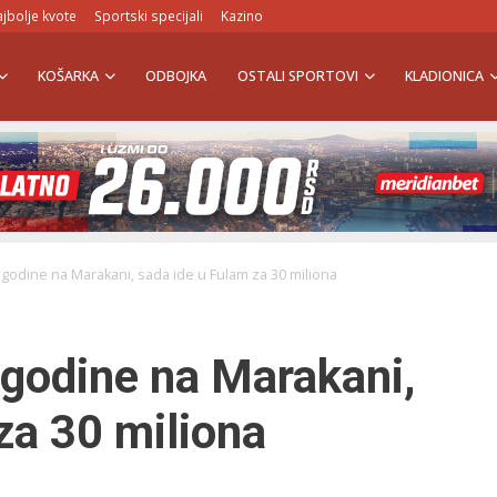
jbolje kvote
Sportski specijali
Kazino
KOŠARKA
ODBOJKA
OSTALI SPORTOVI
KLADIONICA
 godine na Marakani, sada ide u Fulam za 30 miliona
 godine na Marakani,
za 30 miliona