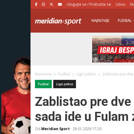
Ulogujte se / Pridružite se
Uživo
Na
NAJNOVIJE
FUDBAL
Naslovna
Fudbal
Lige petice
Zablistao pre dve
Fudbal
Lige petice
Zablistao pre dve
sada ide u Fulam 
Od
Meridian Sport
-
28.01.2026 17:20