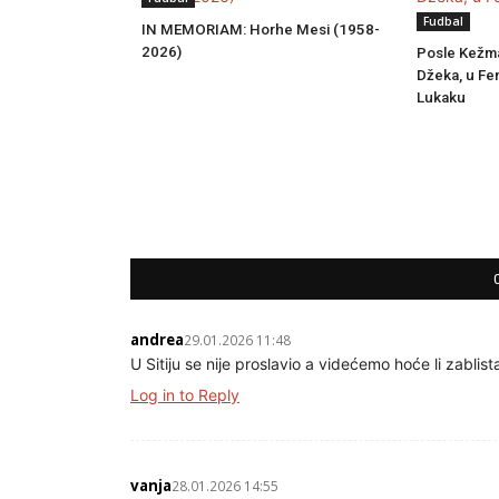
Fudbal
IN MEMORIAM: Horhe Mesi (1958-
2026)
Posle Kežma
Džeka, u Fe
Lukaku
andrea
29.01.2026 11:48
U Sitiju se nije proslavio a videćemo hoće li zablist
Log in to Reply
vanja
28.01.2026 14:55