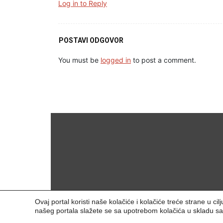
Log in to Reply
POSTAVI ODGOVOR
You must be
logged in
to post a comment.
Ovaj portal koristi naše kolačiće i kolačiće treće strane u c
našeg portala slažete se sa upotrebom kolačića u skladu s
© 2025. Meridian Tech D.O.O | Sva prava zadržana.