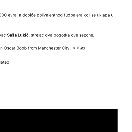
.000 evra, a dobiće polivalentnog fudbalera koji se uklapa u
ivac
Saša Lukić
, strelac dva pogotka ove sezone.
gn Oscar Bobb from Manchester City. 🇳🇴✍️
leted.