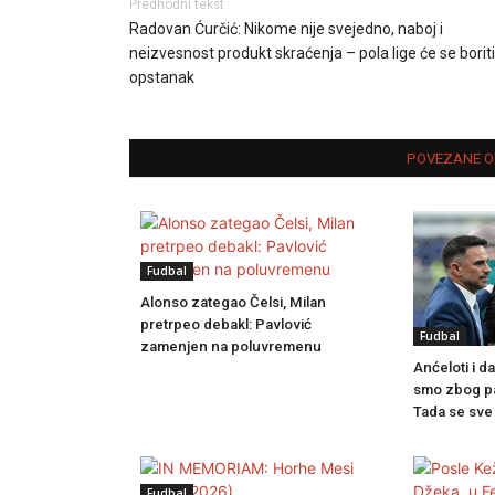
Predhodni tekst
Radovan Ćurčić: Nikome nije svejedno, naboj i
neizvesnost produkt skraćenja – pola lige će se borit
opstanak
POVEZANE O
Fudbal
Alonso zategao Čelsi, Milan
pretrpeo debakl: Pavlović
Fudbal
zamenjen na poluvremenu
Anćeloti i da
smo zbog pa
Tada se sve
Fudbal