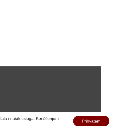
rtala i naših usluga. Korišćenjem
Prihvatam
Kontakt
O nama