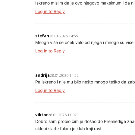
Iskreno mislim da je ovo njegovo maksimum i da nik
Log in to Reply
stefan
28.01.2026 14:55
Mnogo više se očekivalo od njega i mnogo su više ula
Log in to Reply
andrija
28.01.2026 14:52
Pa iskreno i nije mu bilo nešto mnogo teško da zabl
Log in to Reply
viktor
28.01.2026 11:37
Dobro sam probio čim je došao do Premierlige znač
uklopi slađe fulam je klub koji rast