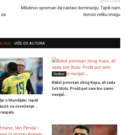
Sledeći tekst
Milutinov spreman da nastavi dominaciju: Tajrik nam
i za
donosi veliku snagu
BJAVE
VIŠE OD AUTORA
Fudbal
Babić ponosan zbog Kupa, ali sada
želi titulu: Prošli put sam bio samo
navijač...
lje o Mundijalu: Ispali
uze za osveženje...
 raspalo