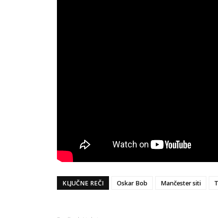
KLJUČNE REČI
Oskar Bob
Mančester siti
T