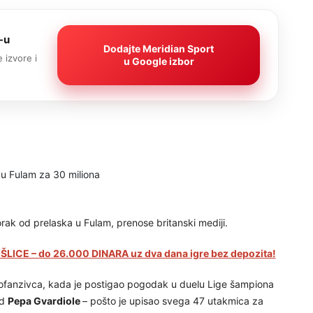
-u
Dodajte Meridian Sport
 izvore i
u Google izbor
orak od prelaska u Fulam, prenose britanski mediji.
LICE – do 26.000 DINARA uz dva dana igre bez depozita!
ofanzivca, kada je postigao pogodak u duelu Lige šampiona
od
Pepa Gvardiole
– pošto je upisao svega 47 utakmica za