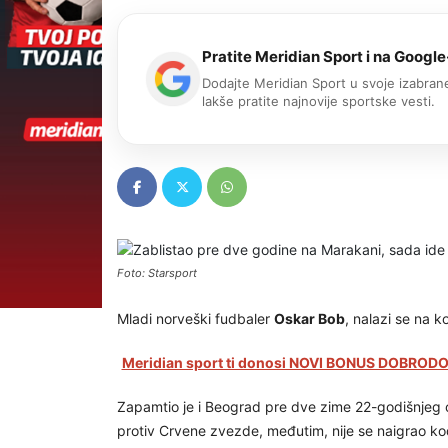
Pratite Meridian Sport i na Google
Dodajte Meridian Sport u svoje izabrane
lakše pratite najnovije sportske vesti.
Foto: Starsport
Mladi norveški fudbaler
Oskar Bob
, nalazi se na k
Meridian sport ti donosi NOVI BONUS DOBRODOŠ
Zapamtio je i Beograd pre dve zime 22-godišnjeg 
protiv Crvene zvezde, međutim, nije se naigrao k