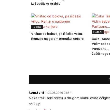
iz Saudijske Arabije
Fudbal
Fudbal
Vrištao od bolova, pa iščašio vilicu:
Remzi o najgorem trenutku karijere
Čaka Traore
Vidim sebe 
Partizanu..
žešći nego 
konstantin
29.05.2026 03:54
Neka traži sebi sreću u drugom klubu ovde očigled
na klupi