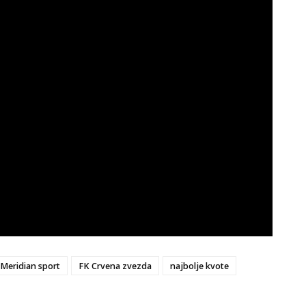
Meridian sport
FK Crvena zvezda
najbolje kvote