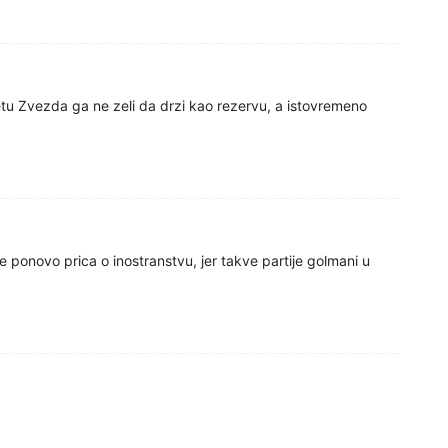
etu Zvezda ga ne zeli da drzi kao rezervu, a istovremeno
e ponovo prica o inostranstvu, jer takve partije golmani u