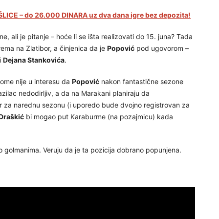
LICE – do 26.000 DINARA uz dva dana igre bez depozita!
ali je pitanje – hoće li se išta realizovati do 15. juna? Tada
rema na Zlatibor, a činjenica da je
Popović
pod ugovorom –
i
Dejana Stankovića
.
kome nije u interesu da
Popović
nakon fantastične sezone
azilac nedodirljiv, a da na Marakani planiraju da
r za narednu sezonu (i uporedo bude dvojno registrovan za
Draškić
bi mogao put Karaburme (na pozajmicu) kada
 o golmanima. Veruju da je ta pozicija dobrano popunjena.