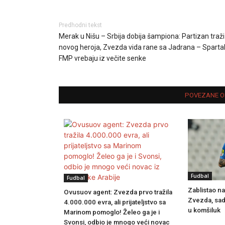
Predhodni tekst
Merak u Nišu – Srbija dobija šampiona: Partizan traži
novog heroja, Zvezda vida rane sa Jadrana – Spartak
FMP vrebaju iz večite senke
POVEZANE O
Fudbal
Fudbal
Zablistao na
Ovusuov agent: Zvezda prvo tražila
Zvezda, sad
4.000.000 evra, ali prijateljstvo sa
u komšiluk
Marinom pomoglo! Želeo ga je i
Svonsi, odbio je mnogo veći novac