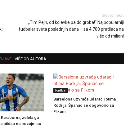
Sledeći tekst
„Tim Pejn, od kolevke pa do groba!“ Najpopularniji
 i
fudbaler sveta poslednjih dana – sa 4.700 pratilaca na
više od milion!
BJAVE
VIŠE OD AUTORA
Fudbal
Barselona uzvraća udarac i otima
Rodrija: Španac se dogovorio sa
Flikom
 Karaburmi, želela ga
a otišao na pozajmicu