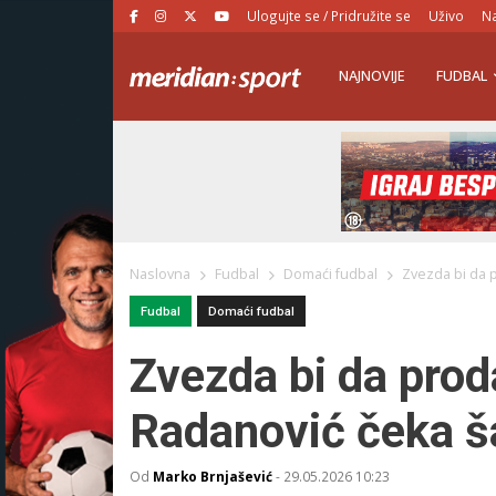
Ulogujte se / Pridružite se
Uživo
Na
NAJNOVIJE
FUDBAL
Naslovna
Fudbal
Domaći fudbal
Zvezda bi da 
Fudbal
Domaći fudbal
Zvezda bi da pro
Radanović čeka 
Od
Marko Brnjašević
-
29.05.2026 10:23