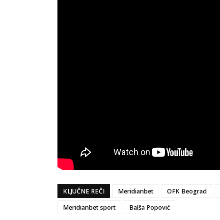
KLJUČNE REČI
Meridianbet
OFK Beograd
Meridianbet sport
Balša Popović