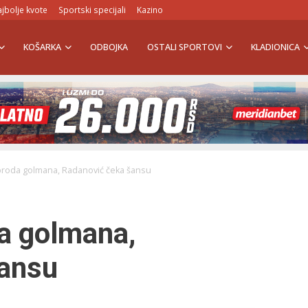
jbolje kvote
Sportski specijali
Kazino
KOŠARKA
ODBOJKA
OSTALI SPORTOVI
KLADIONICA
proda golmana, Radanović čeka šansu
da golmana,
šansu