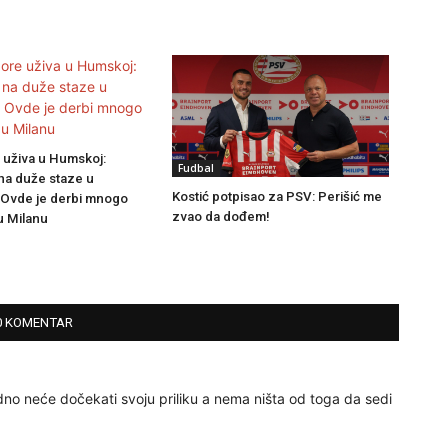
 uživa u Humskoj:
Fudbal
na duže staze u
Kostić potpisao za PSV: Perišić me
. Ovde je derbi mnogo
zvao da dođem!
u Milanu
0 KOMENTAR
no neće dočekati svoju priliku a nema ništa od toga da sedi