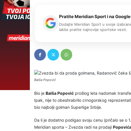
Pratite Meridian Sport i na Google
Dodajte Meridian Sport u svoje izabrane
lakše pratite najnovije sportske vesti.
Balša Popović
Bio je
Balša Popović
prošlog leta nadomak transfer
Ipak, nije to obeshrabrilo crnogorskog reprezentati
bio najbolji golman Superlige Srbije.
Da li je dodatno podigao svoju cenu (pričalo se o 
Meridian sporta – Zvezda radi na prodaji
Popović