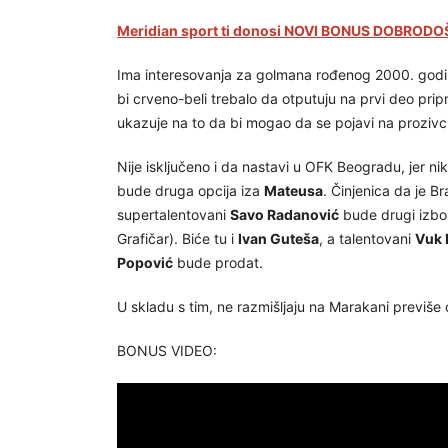
Meridian sport ti donosi NOVI BONUS DOBRODOŠ
Ima interesovanja za golmana rođenog 2000. godine, 
bi crveno-beli trebalo da otputuju na prvi deo prip
ukazuje na to da bi mogao da se pojavi na prozivc
Nije isključeno i da nastavi u OFK Beogradu, jer ni
bude druga opcija iza
Mateusa
. Činjenica da je Br
supertalentovani
Savo Radanović
bude drugi izbo
Grafičar). Biće tu i
Ivan Guteša
, a talentovani
Vuk 
Popović
bude prodat.
U skladu s tim, ne razmišljaju na Marakani previše
BONUS VIDEO: