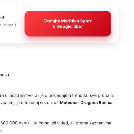
-u
Dodajte Meridian Sport
 izvore i
u Google izbor
a u inostranstvo, ali je u poslednjem trenutku sve propalo.
vca koji je u tekućoj sezoni uz
Mateusa i Dragana Rosića
1.500.000 evra) – to ćemo još videti, ali prema saznanjima
a
.