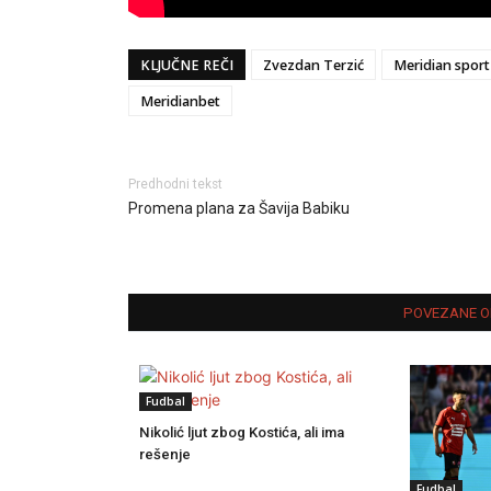
KLJUČNE REČI
Zvezdan Terzić
Meridian sport
Meridianbet
Predhodni tekst
Promena plana za Šavija Babiku
POVEZANE O
Fudbal
Nikolić ljut zbog Kostića, ali ima
rešenje
Fudbal