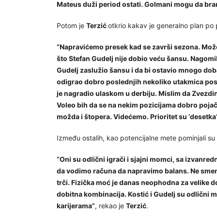
Mateus duži period ostati. Golmani mogu da bran
Potom je
Terzić
otkrio kakav je generalno plan po 
“Napravićemo presek kad se završi sezona. Mož
što Stefan Gudelj nije dobio veću šansu. Nagomil
Gudelj zaslužio šansu i da bi ostavio mnogo dob
odigrao dobro poslednjih nekoliko utakmica posl
je nagradio ulaskom u derbiju. Mislim da Zvezdin
Voleo bih da se na nekim pozicijama dobro pojačam
možda i štopera. Videćemo. Prioritet su ‘desetka’ 
Između ostalih, kao potencijalne mete pominjali su
“Oni su odlični igrači i sjajni momci, sa izvan
da vodimo računa da napravimo balans. Ne sme
trči. Fizička moć je danas neophodna za velike do
dobitna kombinacija. Kostić i Gudelj su odlični m
karijerama”
, rekao je
Terzić
.