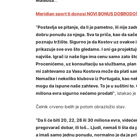
Mateusa
…
Meridian sport ti donosi NOVI BONUS DOBRODOŠ
“Postavlja se pitanje, da li je pametno, ili nije z
dobru ponudu za njega. Sva ta priča, kao da saček
poznaju tržište. Sigurno je da Kostov uz ovakve 
prikazuje sve ovo što gledamo. I oni ga projekt
najviše. Igrač iz naše lige ima cenu samo zato š
Procenićemo, uz konsultaciju sa službama, plan
mi zahtevamo za Vasu Kostova može da plati samo
Nemačke i nekoliko klubova iz Portugala, kao neko
mogu da ispune naše zahteve. To je u suštini to.
miliona evra sigurno nećemo prodati”
, istakao j
Čelnik crveno-belih je potom obrazložio stav.
“Da li će biti 20, 22, 28 ili 30 miliona evra, vide
pregovarač dobar, ili loš… Ljudi, nemaš ti šta da
a imaš samo jednu ponudu, normalno je da je prihv