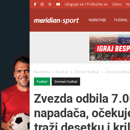
Ulogujte se / Pridružite se
Uživo
Na
NAJNOVIJE
FUDBAL
Naslovna
Fudbal
Domaći fudbal
Zvezda odbila 
Fudbal
Domaći fudbal
Zvezda odbila 7.
napadača, očekuj
traži desetku i kri