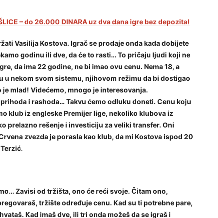
LICE – do 26.000 DINARA uz dva dana igre bez depozita!
adržati Vasilija Kostova. Igrač se prodaje onda kada dobijete
amo godinu ili dve, da će to rasti… To pričaju ljudi koji ne
igre, da ima 22 godine, ne bi imao ovu cenu. Nema 18, a
uju u nekom svom sistemu, njihovom režimu da bi dostigao
to je mlad! Videćemo, mnogo je interesovanja.
 prihoda i rashoda… Takvu ćemo odluku doneti. Cenu koju
 klub iz engleske Premijer lige, nekoliko klubova iz
 prelazno rešenje i investiciju za veliki transfer. Oni
 Crvena zvezda je porasla kao klub, da mi Kostova ispod 20
e
Terzić
.
ćemo… Zavisi od tržišta, ono će reći svoje. Čitam ono,
 pregovaraš, tržište određuje cenu. Kad su ti potrebne pare,
ataš. Kad imaš dve, ili tri onda možeš da se igraš i