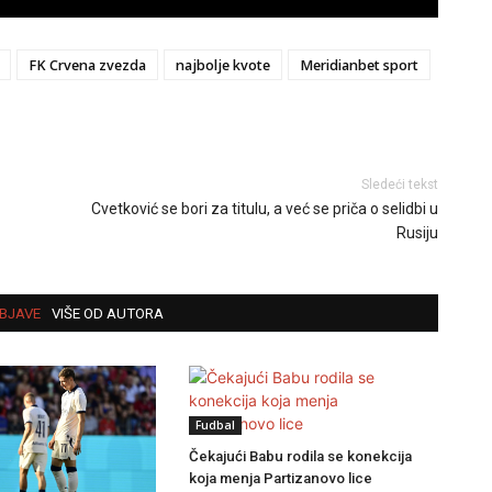
FK Crvena zvezda
najbolje kvote
Meridianbet sport
Sledeći tekst
Cvetković se bori za titulu, a već se priča o selidbi u
Rusiju
BJAVE
VIŠE OD AUTORA
Fudbal
Čekajući Babu rodila se konekcija
koja menja Partizanovo lice