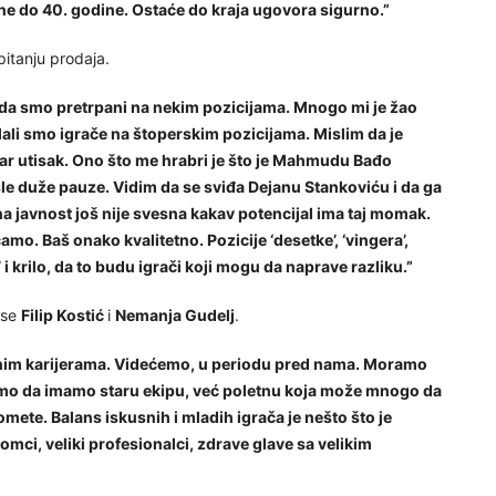
e do 40. godine. Ostaće do kraja ugovora sigurno.”
pitanju prodaja.
da smo pretrpani na nekim pozicijama. Mnogo mi je žao
ali smo igrače na štoperskim pozicijama. Mislim da je
ar utisak. Ono što me hrabri je što je Mahmudu Bađo
e duže pauze. Vidim da se sviđa Dejanu Stankoviću i da ga
a javnost još nije svesna kakav potencijal ima taj momak.
o. Baš onako kvalitetno. Pozicije ‘desetke’, ‘vingera’,
i krilo, da to budu igrači koji mogu da naprave razliku.”
 se
Filip Kostić
i
Nemanja Gudelj
.
rednim karijerama. Videćemo, u periodu pred nama. Moramo
mo da imamo staru ekipu, već poletnu koja može mnogo da
mete. Balans iskusnih i mladih igrača je nešto što je
omci, veliki profesionalci, zdrave glave sa velikim