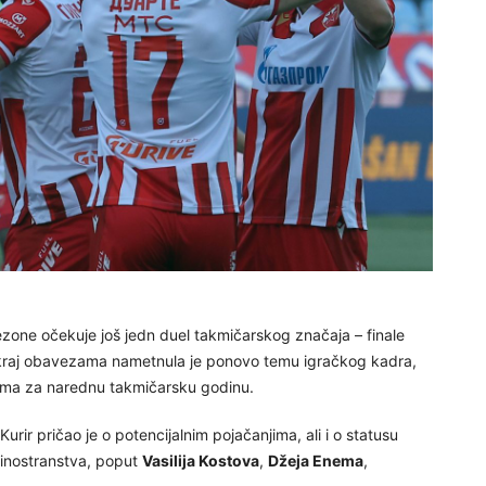
ezone očekuje još jedn duel takmičarskog značaja – finale
ži kraj obavezama nametnula je ponovo temu igračkog kadra,
ama za narednu takmičarsku godinu.
rir pričao je o potencijalnim pojačanjima, ali i o statusu
z inostranstva, poput
Vasilija Kostova
,
Džeja Enema
,