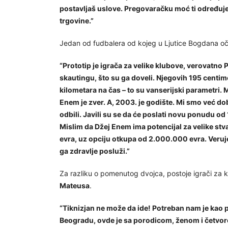
postavljaš uslove. Pregovaračku moć ti određuje s
trgovine.”
Jedan od fudbalera od kojeg u Ljutice Bogdana oče
“Prototip je igrača za velike klubove, verovatn
skautingu, što su ga doveli. Njegovih 195 centime
kilometara na čas – to su vanserijski parametri. M
Enem je zver. A, 2003. je godište. Mi smo već do
odbili. Javili su se da će poslati novu ponudu od 
Mislim da Džej Enem ima potencijal za velike st
evra, uz opciju otkupa od 2.000.000 evra. Veru
ga zdravlje posluži.”
Za razliku o pomenutog dvojca, postoje igrači za 
Mateusa
.
“Tiknizjan ne može da ide! Potreban nam je kao p
Beogradu, ovde je sa porodicom, ženom i četvoro 