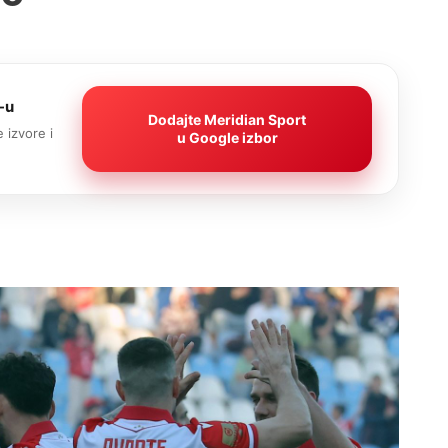
-u
Dodajte Meridian Sport
 izvore i
u Google izbor