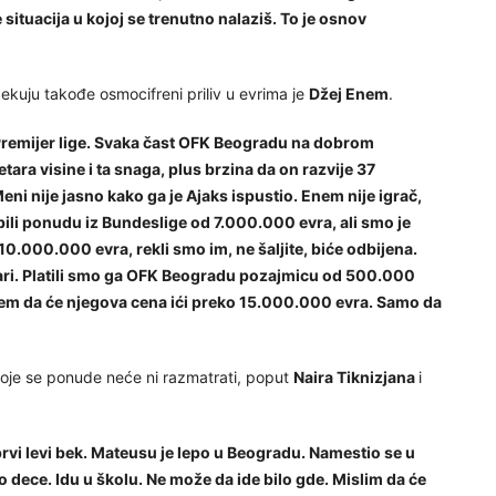
ituacija u kojoj se trenutno nalaziš. To je osnov
kuju takođe osmocifreni priliv u evrima je
Džej Enem
.
o Premijer lige. Svaka čast OFK Beogradu na dobrom
tara visine i ta snaga, plus brzina da on razvije 37
eni nije jasno kako ga je Ajaks ispustio. Enem nije igrač,
bili ponudu iz Bundeslige od 7.000.000 evra, ali smo je
10.000.000 evra, rekli smo im, ne šaljite, biće odbijena.
vari. Platili smo ga OFK Beogradu pozajmicu od 500.000
jem da će njegova cena ići preko 15.000.000 evra. Samo da
koje se ponude neće ni razmatrati, poput
Naira Tiknizjana
i
rvi levi bek. Mateusu je lepo u Beogradu. Namestio se u
dece. Idu u školu. Ne može da ide bilo gde. Mislim da će