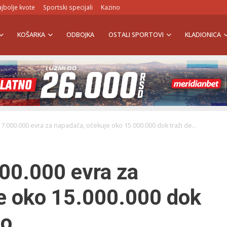
jbolje kvote
Sportski specijali
Kazino
KOŠARKA
ODBOJKA
OSTALI SPORTOVI
KLADIONICA
7.000.000 evra za napadača, očekuje oko 15.000.000 dok traži de...
000.000 evra za
e oko 15.000.000 dok
lo