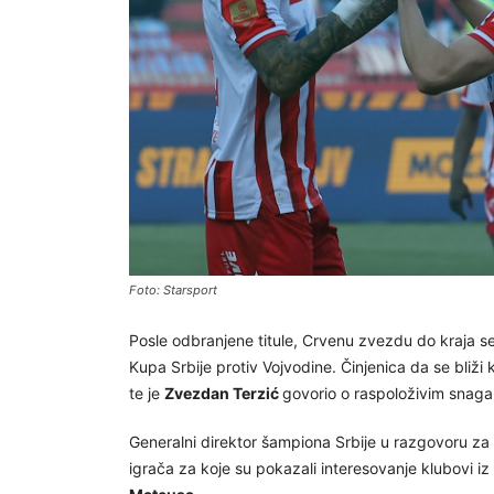
Foto: Starsport
Posle odbranjene titule, Crvenu zvezdu do kraja s
Kupa Srbije protiv Vojvodine. Činjenica da se bli
te je
Zvezdan Terzić
govorio o raspoloživim snag
Generalni direktor šampiona Srbije u razgovoru za Ku
igrača za koje su pokazali interesovanje klubovi i