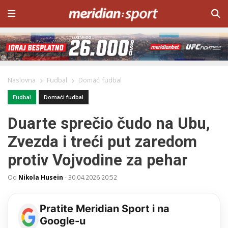
Naslovna
Fudbal
Domaći fudbal
Fudbal
Domaći fudbal
Duarte sprečio čudo na Ubu,
Zvezda i treći put zaredom
protiv Vojvodine za pehar
Od
Nikola Husein
-
30.04.2026 20:52
Pratite Meridian Sport i na
Google-u