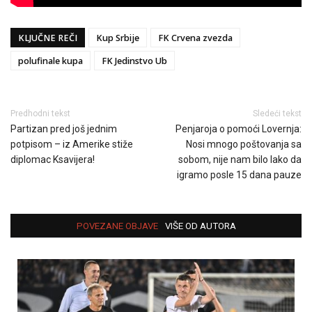
KLJUČNE REČI
Kup Srbije
FK Crvena zvezda
polufinale kupa
FK Jedinstvo Ub
Predhodni tekst
Sledeći tekst
Partizan pred još jednim
Penjaroja o pomoći Lovernja:
potpisom – iz Amerike stiže
Nosi mnogo poštovanja sa
diplomac Ksavijera!
sobom, nije nam bilo lako da
igramo posle 15 dana pauze
POVEZANE OBJAVE
VIŠE OD AUTORA