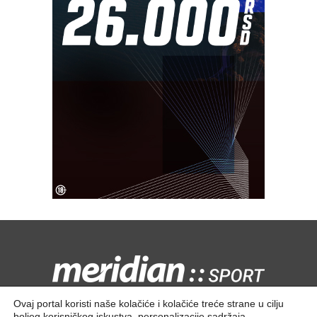
Kontaktirajte nas:
redakcija@meridiansport.rs
Ovaj portal koristi naše kolačiće i kolačiće treće strane u cilju
boljeg korisničkog iskustva, personalizacije sadržaja,