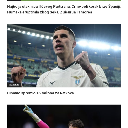
Najbolja utakmica Ilićevog Partizana: Crno-beli korak bliže Španiji,
Humska eruptirala zbog Seka, Zubairua i Traorea
Fudbal
Dinamo spremio 15 miliona za Ratkova