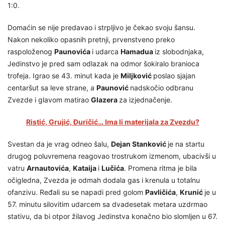
1:0.
Domaćin se nije predavao i strpljivo je čekao svoju šansu.
Nakon nekoliko opasnih pretnji, prvenstveno preko
raspoloženog
Paunovića
i udarca
Hamadua
iz slobodnjaka,
Jedinstvo je pred sam odlazak na odmor šokiralo branioca
trofeja. Igrao se 43. minut kada je
Miljković
poslao sjajan
centaršut sa leve strane, a
Paunović
nadskočio odbranu
Zvezde i glavom matirao
Glazera
za izjednačenje.
Ristić, Grujić, Đuričić… Ima li materijala za Zvezdu?
Svestan da je vrag odneo šalu,
Dejan Stanković
je na startu
drugog poluvremena reagovao trostrukom izmenom, ubacivši u
vatru
Arnautovića
,
Kataija
i
Lučića
. Promena ritma je bila
očigledna, Zvezda je odmah dodala gas i krenula u totalnu
ofanzivu. Ređali su se napadi pred golom
Pavličića
,
Krunić
je u
57. minutu silovitim udarcem sa dvadesetak metara uzdrmao
stativu, da bi otpor žilavog Jedinstva konačno bio slomljen u 67.