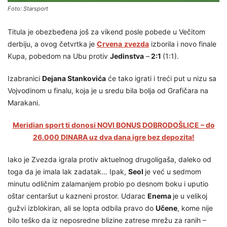
Foto: Starsport
Titula je obezbeđena još za vikend posle pobede u Večitom
derbiju, a ovog četvrtka je
Crvena
zvezda
izborila i novo finale
Kupa, pobedom na Ubu protiv
Jedinstva
–
2:1
(1:1).
Izabranici
Dejana Stankovića
će tako igrati i treći put u nizu sa
Vojvodinom u finalu, koja je u sredu bila bolja od Grafičara na
Marakani.
Meridian sport ti donosi NOVI BONUS DOBRODOŠLICE – do
26.000 DINARA uz dva dana igre bez depozita!
Iako je Zvezda igrala protiv aktuelnog drugoligaša, daleko od
toga da je imala lak zadatak… Ipak,
Seol
je već u sedmom
minutu odličnim zalamanjem probio po desnom boku i uputio
oštar centaršut u kazneni prostor. Udarac
Enema
je u velikoj
gužvi izblokiran, ali se lopta odbila pravo do
Učene
, kome nije
bilo teško da iz neposredne blizine zatrese mrežu za ranih –