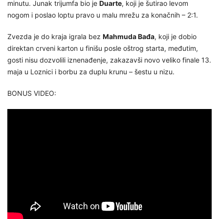
minutu. Junak trijumfa bio je
Duarte
, koji je šutirao levom
nogom i poslao loptu pravo u malu mrežu za konačnih – 2:1.
Zvezda je do kraja igrala bez
Mahmuda Bađa
, koji je dobio
direktan crveni karton u finišu posle oštrog starta, međutim,
gosti nisu dozvolili iznenađenje, zakazavši novo veliko finale 13.
maja u Loznici i borbu za duplu krunu – šestu u nizu.
BONUS VIDEO: