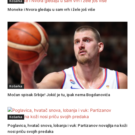
Košarka
Moneke i Nvora gledaju u sam vrh i žele još više
Košarka
Moćan spisak Srbije! Jokić je tu, ipak nema Bogdanovića
Košarka
Poglavica, hvatač snova, lobanja i vuk: Partizanov novajlija na koži
nosi priču svojih predaka