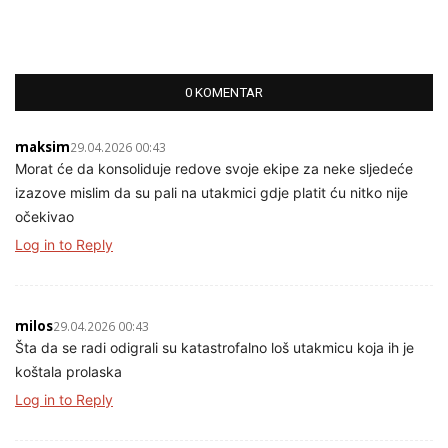
0 KOMENTAR
maksim
29.04.2026 00:43
Morat će da konsoliduje redove svoje ekipe za neke sljedeće
izazove mislim da su pali na utakmici gdje platit ću nitko nije
očekivao
Log in to Reply
milos
29.04.2026 00:43
Šta da se radi odigrali su katastrofalno loš utakmicu koja ih je
koštala prolaska
Log in to Reply