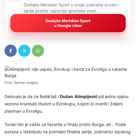
Dodajte Meridian Sport u svoje izabrane izvore i
lakše pratite najnovije sportske vesti.
Dodajte Meridian Sport
u Google izbor
Foto: Guliver images
Delovalo je da će Bešiktaš i
Dušan
Alimpijević
još jednu sjajnu
sezonu krunisati titulom u Evrokupu, kojom bi overili i željeni
plasman u Evroligu.
Turski tim je važio za favorita u finalu protiv Burga, ali… Posle
poraza u Istanbulu na premijeri finalne serije, izabranici srpskog