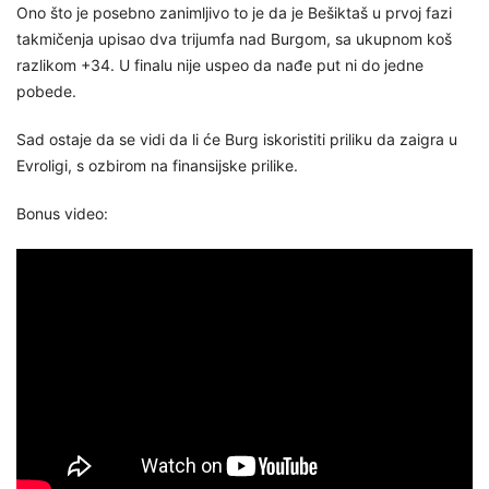
Ono što je posebno zanimljivo to je da je Bešiktaš u prvoj fazi
takmičenja upisao dva trijumfa nad Burgom, sa ukupnom koš
razlikom +34. U finalu nije uspeo da nađe put ni do jedne
pobede.
Sad ostaje da se vidi da li će Burg iskoristiti priliku da zaigra u
Evroligi, s ozbirom na finansijske prilike.
Bonus video: