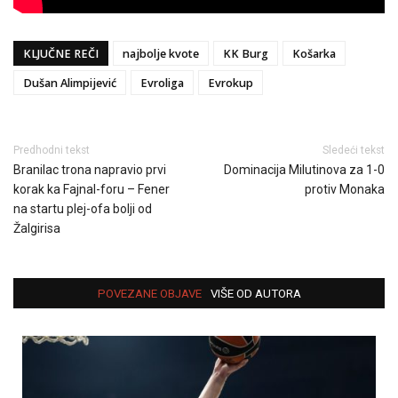
KLJUČNE REČI
najbolje kvote
KK Burg
Košarka
Dušan Alimpijević
Evroliga
Evrokup
Predhodni tekst
Sledeći tekst
Branilac trona napravio prvi
Dominacija Milutinova za 1-0
korak ka Fajnal-foru – Fener
protiv Monaka
na startu plej-ofa bolji od
Žalgirisa
POVEZANE OBJAVE
VIŠE OD AUTORA