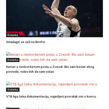
Košarka
Smailagić se seli na Bosfor
Košarka
Kenan o nedovršenom poslu u Zvezdi: Bio sam besan zbog
povrede, voleo bih da sam ostao
Košarka
VTB liga čeka dokumentaciju, najavljeni povratak visi o koncu