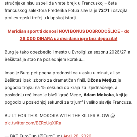
stručnjaka nisu uspeli da vrate brejk u Francuskoj – četa
francuskog selektora Frederika Fotua slavila je
73:71
i osvojila
prvi evropski trofej u klupskoj istoriji.
Meridian sport ti donosi NOVI BONUS DOBRODOŠLICE – do
26.000 DINARA uz dva dana igre bez depozita!
Burg je tako obezbedio i mesto u Evroligi za sezonu 2026/27, a
Bešiktaš je stao na poslednjem koraku…
Imao je Burg pet poena prednosti na ulasku u minut, ali se
Bešiktaš ipak izborio za dramatičan finiš.
Džona
Metjuz
je
pogodio trojku na 15 sekundi do kraja za izjednačenje, ali
poslednju reč imao je bivši igrač Mege,
Adam
Mokoka
, koji je
pogodio u poslednjoj sekundi za trijumf i veliko slavlje Francuza.
BUILT FOR THIS. MOKOKA WITH THE KILLER BLOW 🥶
pic.twitter.com/BERoUgXIRa
— BKT EuroCup (@EuroCup)
April 28, 2026