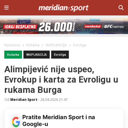
Naslovna
Košarka
WAPLIKACIJA
Evroliga
Košarka
WAPLIKACIJA
Evroliga
Alimpijević nije uspeo,
Evrokup i karta za Evroligu u
rukama Burga
Od
Meridian Sport
-
28.04.2026 21:47
Pratite Meridian Sport i na
Google-u