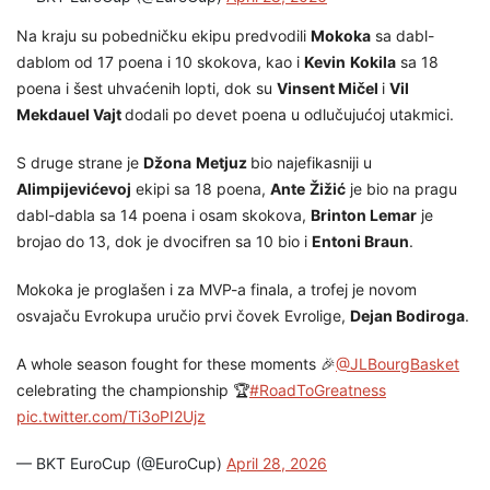
Na kraju su pobedničku ekipu predvodili
Mokoka
sa dabl-
dablom od 17 poena i 10 skokova, kao i
Kevin
Kokila
sa 18
poena i šest uhvaćenih lopti, dok su
Vinsent Mičel
i
Vil
Mekdauel Vajt
dodali po devet poena u odlučujućoj utakmici.
S druge strane je
Džona
Metjuz
bio najefikasniji u
Alimpijevićevoj
ekipi sa 18 poena,
Ante
Žižić
je bio na pragu
dabl-dabla sa 14 poena i osam skokova,
Brinton Lemar
je
brojao do 13, dok je dvocifren sa 10 bio i
Entoni Braun
.
Mokoka je proglašen i za MVP-a finala, a trofej je novom
osvajaču Evrokupa uručio prvi čovek Evrolige,
Dejan Bodiroga
.
A whole season fought for these moments 🎉
@JLBourgBasket
celebrating the championship 🏆
#RoadToGreatness
pic.twitter.com/Ti3oPI2Ujz
— BKT EuroCup (@EuroCup)
April 28, 2026