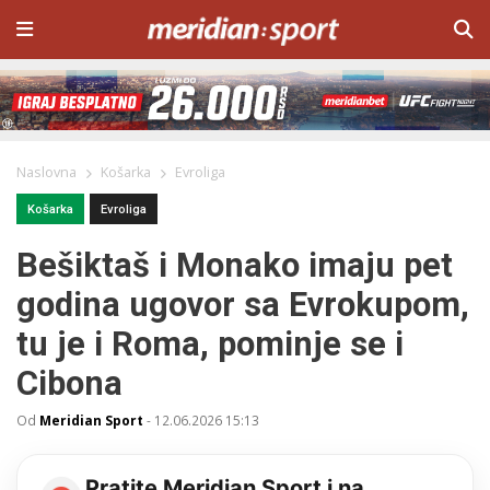
Naslovna
Košarka
Evroliga
Košarka
Evroliga
Bešiktaš i Monako imaju pet
godina ugovor sa Evrokupom,
tu je i Roma, pominje se i
Cibona
Od
Meridian Sport
-
12.06.2026 15:13
Pratite Meridian Sport i na