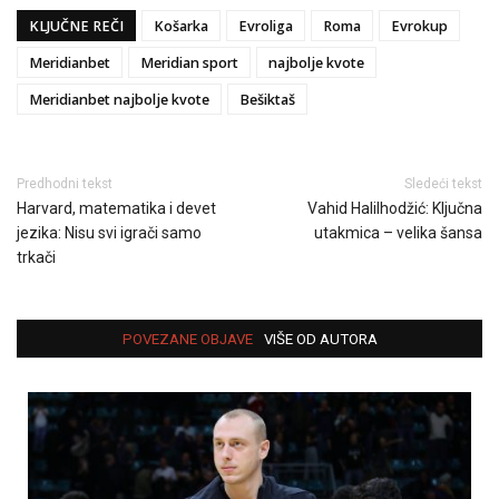
KLJUČNE REČI
Košarka
Evroliga
Roma
Evrokup
Meridianbet
Meridian sport
najbolje kvote
Meridianbet najbolje kvote
Bešiktaš
Predhodni tekst
Sledeći tekst
Harvard, matematika i devet
Vahid Halilhodžić: Ključna
jezika: Nisu svi igrači samo
utakmica – velika šansa
trkači
POVEZANE OBJAVE
VIŠE OD AUTORA