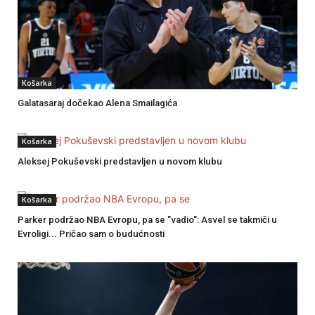
Košarka
Galatasaraj dočekao Alena Smailagića
Košarka
Aleksej Pokuševski predstavljen u novom klubu
Košarka
Parker podržao NBA Evropu, pa se "vadio": Asvel se takmiči u
Evroligi... Pričao sam o budućnosti