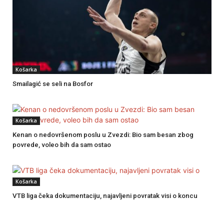
Košarka
Smailagić se seli na Bosfor
Košarka
Kenan o nedovršenom poslu u Zvezdi: Bio sam besan zbog
povrede, voleo bih da sam ostao
Košarka
VTB liga čeka dokumentaciju, najavljeni povratak visi o koncu