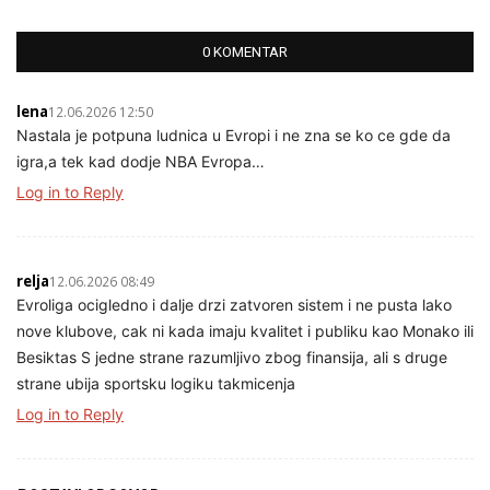
0 KOMENTAR
lena
12.06.2026 12:50
Nastala je potpuna ludnica u Evropi i ne zna se ko ce gde da
igra,a tek kad dodje NBA Evropa…
Log in to Reply
relja
12.06.2026 08:49
Evroliga ocigledno i dalje drzi zatvoren sistem i ne pusta lako
nove klubove, cak ni kada imaju kvalitet i publiku kao Monako ili
Besiktas S jedne strane razumljivo zbog finansija, ali s druge
strane ubija sportsku logiku takmicenja
Log in to Reply