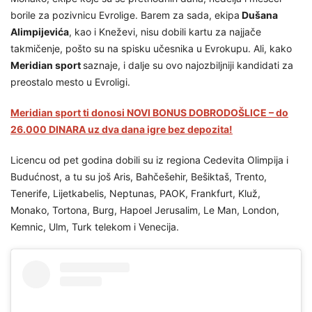
borile za pozivnicu Evrolige. Barem za sada, ekipa
Dušana
Alimpijevića
, kao i Kneževi, nisu dobili kartu za najjače
takmičenje, pošto su na spisku učesnika u Evrokupu. Ali, kako
Meridian sport
saznaje, i dalje su ovo najozbiljniji kandidati za
preostalo mesto u Evroligi.
Meridian sport ti donosi NOVI BONUS DOBRODOŠLICE – do
26.000 DINARA uz dva dana igre bez depozita!
Licencu od pet godina dobili su iz regiona Cedevita Olimpija i
Budućnost, a tu su još Aris, Bahčešehir, Bešiktaš, Trento,
Tenerife, Lijetkabelis, Neptunas, PAOK, Frankfurt, Kluž,
Monako, Tortona, Burg, Hapoel Jerusalim, Le Man, London,
Kemnic, Ulm, Turk telekom i Venecija.