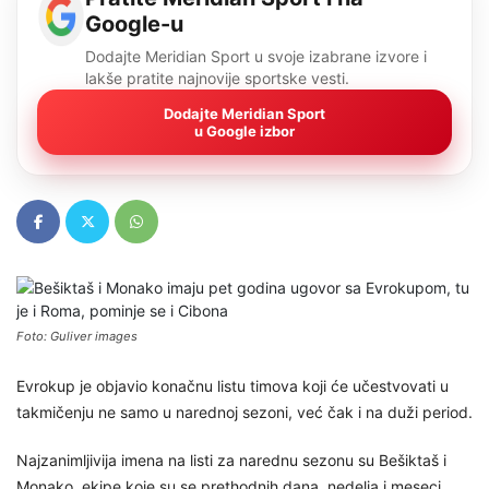
Google-u
Dodajte Meridian Sport u svoje izabrane izvore i
lakše pratite najnovije sportske vesti.
Dodajte Meridian Sport
u Google izbor
Foto: Guliver images
Evrokup je objavio konačnu listu timova koji će učestvovati u
takmičenju ne samo u narednoj sezoni, već čak i na duži period.
Najzanimljivija imena na listi za narednu sezonu su Bešiktaš i
Monako, ekipe koje su se prethodnih dana, nedelja i meseci