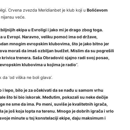
oligi. Crvena zvezda Meridianbet je klub koji u
Bolićevom
 nijansu veće.
ljnijih ekipa u Evroligi i jako mi je drago zbog toga.
igra u Evropi. Naravno, veliku pomoć ima od države,
pandan mnogim evropskim klubovima, što je jako bitno jer
ova moraš da imaš ozbiljan budžet. Mislim da su pogrešili
e krivica trenera. Saša Obradović sjajno radi svoj posao,
 evropskim klubovima u kojima je radio
”.
 da ‘od viška ne boli glava’.
i lepo, bilo je za očekivati da se nađu u samom vrhu
inale što bi bio iskorak. Međutim, pokazali su neke dečije
lige ne sme da ima. Po meni, suviše je kvalitetnih igrača,
la je još koja lopta na terenu. Mnogo je dobrih igrača i vrlo
 svoje minute u toj konstelaciji ekipe, daju maksimum i