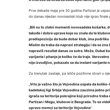
Prve dekade maja pre 30 godina Partizan je uspeo 
do danas nijedan novosadski klub nije igrao finale 
„
Bili su to zlatni momenti novosadske košarke, d
takođe i dobre uprave koje su znale da te klubo
predispoziciju da bude dobar klub, ima podršku 
Mislim da treba da napravi strategiju i da se zna 
napraviš rezultat danas za sutra. Može, Dubai koj
varijanta i pitanje je koliko će da traje. Verovat
nije izvodljivo, pokazalo se da instant varijante
Za trenutak zastaje, pa ističe pozitivne stvari u 
„
Vrlo je važno što je Vojvodina uspela da koliko-t
kadetskoj ligi Srbije Vojvodina zauzima jedno p
igrača sa teritorije pokrajine koji prirodno treba
Partizan i Megu, klubove iz Beograda. To se videl
upravo momci sa teritorije Vojvodine
”.