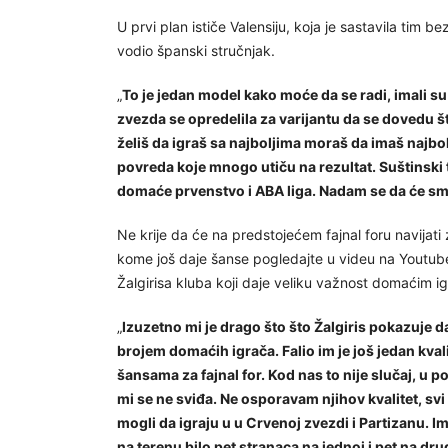
U prvi plan ističe Valensiju, koja je sastavila tim 
vodio španski stručnjak.
„
To je jedan model kako moće da se radi, imali su 
zvezda se opredelila za varijantu da se dovedu što 
želiš da igraš sa najboljima moraš da imaš najbo
povreda koje mnogo utiču na rezultat. Suštinski t
domaće prvenstvo i ABA liga. Nadam se da će s
Ne krije da će na predstojećem fajnal foru navijati 
kome još daje šanse pogledajte u videu na Youtube 
Žalgirisa kluba koji daje veliku važnost domaćim igr
„
Izuzetno mi je drago što što Žalgiris pokazuje 
brojem domaćih igrača. Falio im je još jedan kvali
šansama za fajnal for. Kod nas to nije slučaj, u
mi se ne sviđa. Ne osporavam njihov kvalitet, svi 
mogli da igraju u u Crvenoj zvezdi i Partizanu. I
na terenu bilo pet stranaca na jednoj i pet na dr