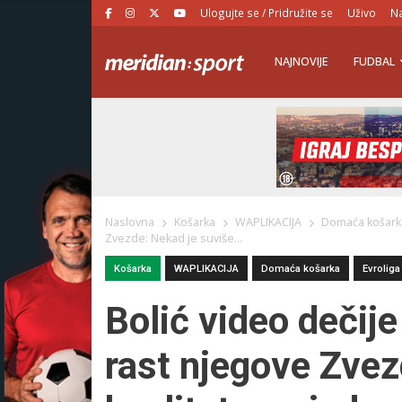
Ulogujte se / Pridružite se
Uživo
Na
NAJNOVIJE
FUDBAL
Naslovna
Košarka
WAPLIKACIJA
Domaća košar
Zvezde: Nekad je suviše...
Košarka
WAPLIKACIJA
Domaća košarka
Evroliga
Bolić video dečije b
rast njegove Zvez