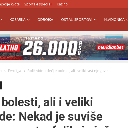
jbolje kvote
Sportski specijali
Kazino
KOŠARKA
ODBOJKA
OSTALI SPORTOVI
KLADIONICA
ka
Evroliga
Bolić video dečije bolesti, ali i veliki rast njegove
olesti, ali i veliki
de: Nekad je suviše