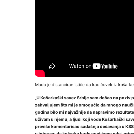
Mada je distanciran ističe da kao čovek iz košark
„
U Košarkaški savez Srbije sam došao na poziv 
zahvaljujem što mi je omogućio da mnogo naučim 
godina bilo mi najvažnije da napravimo rezultate,
uživam u njemu, a ljudi koji vode Košarkaški savez 
previše komentarisao sadašnja dešavanja u KSS, 
u interesu da košarka bude opet tamo gde i pri