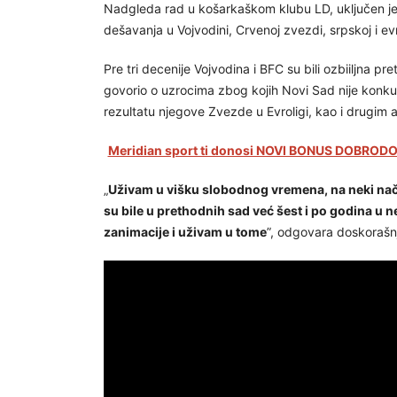
Nadgleda rad u košarkaškom klubu LD, uključen je 
dešavanja u Vojvodini, Crvenoj zvezdi, srpskoj i ev
Pre tri decenije Vojvodina i BFC su bili ozbiiljna pr
govorio o uzrocima zbog kojih Novi Sad nije konku
rezultatu njegove Zvezde u Evroligi, kao i drugi
Meridian sport ti donosi NOVI BONUS DOBRODOŠ
„
Uživam u višku slobodnog vremena, na neki nači
su bile u prethodnih sad već šest i po godina u
zanimacije i uživam u tome
”, odgovara doskorašnj