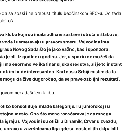
da se spasi i ne prepusti titulu beočinskom BFC-u. Od tada
plej-ofa.
va kluba koja su imala odlične sastave i stručne štabove,
ve vode i usmeravaju u pravom smeru. Vojvodina ima
grada Novog Sada što je jako važno, kao i sponzora.
šta je cilj iz godine u godinu. Jer, u sportu ne možeš da
i ima enormno velika finansijska sredstva, ali je to instant
no dok im bude interesantno. Kod nas u Srbiji mislim da to
 ne mogu da žive dugoročno, da se prave ozbiljni rezultati
”.
njegovom nekadašnjem klubu.
oliko konsoliduje mlađe kategorije. I u juniorskoj i u
ristojno mesto. Ono što mene razočarava je da mnogo
 da igraju u Vojvodini su otišli u Dinamik, Crvenu zvezdu,
o upravo u završnicama liga gde su nosioci tih ekipa bili