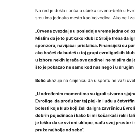
Na red je došla i priča o učinku crveno-belih u Evr
srcu ima jednako mesto kao Vojvodina. Ako ne i za
„
Crvena zvezda je u poslednje vreme jedna od ozbi
Mislim da je to put kako klub iz Srbije treba da 
sponzora, navijača i pristalica. Finansijski su 
ako hoćeš da budeš u toj grupi evroligaških klub
u izboru nekih igrača ove godine i ne mislim da j
što je pokazao ne samo kod nas nego i u drugim
Bolić
ukazuje na činjenicu da u sportu ne važi uvek
„
U određenim momentima su igrali stvarno sjajno 
Evrolige, da prođu bar taj plej-in i uđu u četvrtf
bolesti koje klub koji želi da igra završnicu Evro
dobrih pojedinaca i kako bi mi košarkaši rekli fali
je teško da se svi oni uklope, nađu svoj prostor i
pruže najbolje od sebe
”.