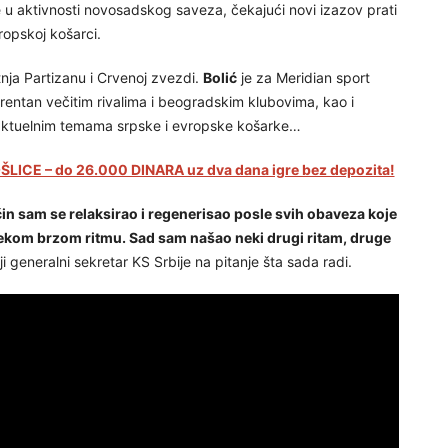
u aktivnosti novosadskog saveza, čekajući novi izazov prati
ropskoj košarci.
etnja Partizanu i Crvenoj zvezdi.
Bolić
je za Meridian sport
rentan večitim rivalima i beogradskim klubovima, kao i
m aktuelnim temama srpske i evropske košarke…
LICE – do 26.000 DINARA uz dva dana igre bez depozita!
n sam se relaksirao i regenerisao posle svih obaveza koje
 nekom brzom ritmu. Sad sam našao neki drugi ritam, druge
i generalni sekretar KS Srbije na pitanje šta sada radi.