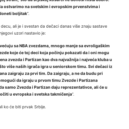
da ostvarimo na svetskim i evropskim prvenstvima i
oneti boljitak
”.
decu, ali je i svestan da dečaci danas više znaju sastave
njegovi uzori nastavio je:
istovećuju sa NBA zvezdama, mnogo manje sa evroligaškim
zde koje će toj deci koja počinju pokazati da i oni mogu
ena zvezda i Partizan kao dva najvažnija i najveća kluba u
to više naših igrača igra u seniorskom timu. Svi dečaci iz
na zaigraju za prvi tim. Da zaigraju, a ne da budu pri
 omogući da igraju u prvom timu Zvezde i Partizana
samo Zvezda i Partizan daju reprezentativce, ali će u
kočiti u evropska i svetska takmičenja
”.
li ko će biti prvak Srbije.