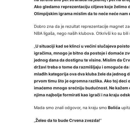
Ako gledamo reprezentaciju ciljeve koje želimo 
Olimpijskim igrama mislim da to neće neće nam d
Dobro zna da je rezultat reprezentacije magnet za 
NBA ligaša, nego naših klubova. Otkrivši ko su bili 
„
U situaciji kad se klinci u većini slučajeva po
igračima, mnogo je bitno da postoje i domaće zve
jednog dana da dostignu te visine. Mislim da Crv
državi treba o tome da razmišljaju i omoguće da š
mlađih kategorija ova dva kluba žele da jednog da
prvom timu što je ogromna razlika. Ako toj deci
imaćemo mnogo srećniju budućnost. Ne kažem da 
njima najbolje formirati kao igrači i na kraju ods
Mada smo znali odgovor, na kraju smo
Bolića
upita
„
Želeo da to bude Crvena zvezda!
”