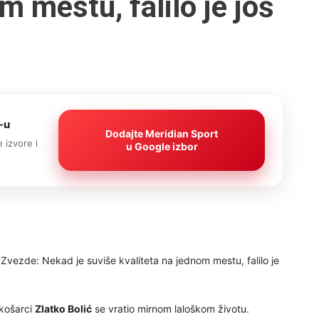
m mestu, falilo je još
-u
Dodajte Meridian Sport
 izvore i
u Google izbor
 košarci
Zlatko Bolić
se vratio mirnom laloškom životu.