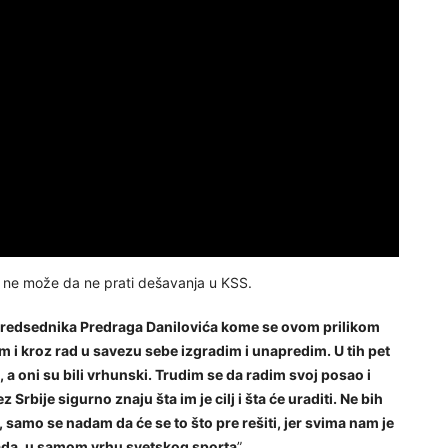
e ne može da ne prati dešavanja u KSS.
predsednika Predraga Danilovića kome se ovom prilikom
i kroz rad u savezu sebe izgradim i unapredim. U tih pet
 a oni su bili vrhunski. Trudim se da radim svoj posao i
Srbije sigurno znaju šta im je cilj i šta će uraditi. Ne bih
samo se nadam da će se to što pre rešiti, jer svima nam je
pada, u samom vrhu svetskog sporta
”.