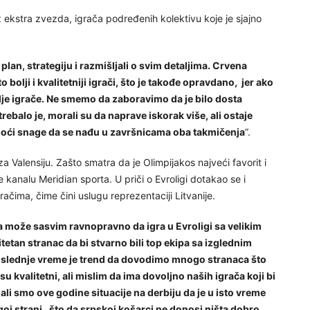
bez ekstra zvezda, igrača podređenih kolektivu koje je sjajno
plan, strategiju i razmišljali o svim detaljima. Crvena
bolji i kvalitetniji igrači, što je takođe opravdano, jer ako
lje igrače. Ne smemo da zaboravimo da je bilo dosta
rebalo je, morali su da naprave iskorak više, ali ostaje
moći snage da se nađu u završnicama oba takmičenja
”.
za Valensiju. Zašto smatra da je Olimpijakos najveći favorit i
kanalu Meridian sporta. U priči o Evroligi dotakao se i
ačima, čime čini uslugu reprezentaciji Litvanije.
da može sasvim ravnopravno da igra u Evroligi sa velikim
tetan stranac da bi stvarno bili top ekipa sa izglednim
 poslednje vreme je trend da dovodimo mnogo stranaca što
su kvalitetni, ali mislim da ima dovoljno naših igrača koji bi
mali smo ove godine situacije na derbiju da je u isto vreme
ugoj strani, što da srpskoj košarci ne donosi ništa dobro.