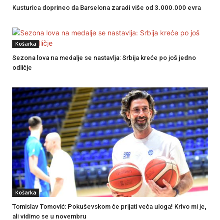
Kusturica doprineo da Barselona zaradi više od 3.000.000 evra
Košarka
Sezona lova na medalje se nastavlja: Srbija kreće po još jedno
odličje
Košarka
Tomislav Tomović: Pokuševskom će prijati veća uloga! Krivo mi je,
ali vidimo se u novembru