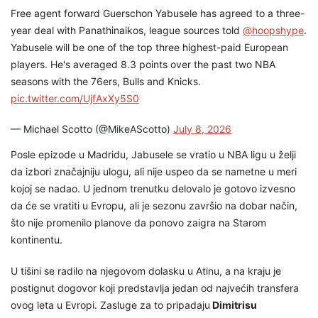
Free agent forward Guerschon Yabusele has agreed to a three-
year deal with Panathinaikos, league sources told
@hoopshype
.
Yabusele will be one of the top three highest-paid European
players. He's averaged 8.3 points over the past two NBA
seasons with the 76ers, Bulls and Knicks.
pic.twitter.com/UjfAxXy5S0
— Michael Scotto (@MikeAScotto)
July 8, 2026
Posle epizode u Madridu, Jabusele se vratio u NBA ligu u želji
da izbori značajniju ulogu, ali nije uspeo da se nametne u meri
kojoj se nadao. U jednom trenutku delovalo je gotovo izvesno
da će se vratiti u Evropu, ali je sezonu završio na dobar način,
što nije promenilo planove da ponovo zaigra na Starom
kontinentu.
U tišini se radilo na njegovom dolasku u Atinu, a na kraju je
postignut dogovor koji predstavlja jedan od najvećih transfera
ovog leta u Evropi. Zasluge za to pripadaju
Dimitrisu