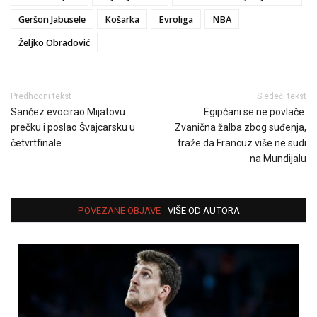
Geršon Jabusele
Košarka
Evroliga
NBA
Željko Obradović
Predhodni tekst
Sledeći tekst
Sančez evocirao Mijatovu
Egipćani se ne povlače:
prečku i poslao Švajcarsku u
Zvanična žalba zbog suđenja,
četvrtfinale
traže da Francuz više ne sudi
na Mundijalu
POVEZANE OBJAVE
VIŠE OD AUTORA