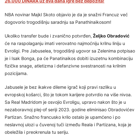
26.000 DINARA uz dva dana igre bez depozita!
NBA novinar Majkl Skoto objavio je da je snažni Francuz već
dogovorio trogodišnju saradnju sa Panathinaikosom!
Ukoliko transfer bude i zvanično potvrđen,
Željko Obradović
će na raspolaganju imati verovatno najmoćniju krilnu liniju u
Evroligi. Pre Jabuselea, trogodišnji ugovor sa Zelenima potpisao
je i Isak Bonga, pa će Panatinaikos dobiti izuzetnu kombinaciju
fizičke snage, atletizma i defanzivne svestranosti na krilnim
pozicijama.
Jabusele je bez ikakve dileme igrač koji pravi razliku u
evropskoj košarci, što je tokom karijere potvrdio na više nivoa.
Sa Real Madridom je osvojio Evroligu, upravo nakon što je u
nezaboravnoj plej-of seriji 2023. godine eliminisao Obradovićev
Partizan. Snažno francusko krilo ostalo je upamćeno i po
neslavnoj ulozi u čuvenoj tuči između Reala i Partizana, koja je
obeležila i preokrenula tu seriju.