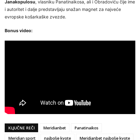
Janakopulosu
, vlasniku Panatinaikosa, ali i Obradoviću čije ime
i autoritet i dalje predstavljaju snažan magnet za najveće
evropske košarkaške zvezde.
Bonus video:
KLJUČNE REČI
Meridianbet
Panatinaikos
Meridian sport
najbolje kvote
Meridianbet najbolje kvote