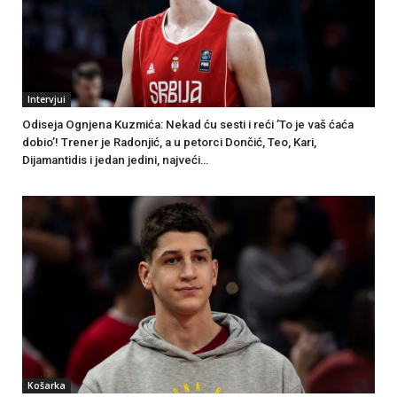
Intervjui
Odiseja Ognjena Kuzmića: Nekad ću sesti i reći ’To je vaš ćaća
dobio’! Trener je Radonjić, a u petorci Dončić, Teo, Kari,
Dijamantidis i jedan jedini, najveći…
Košarka