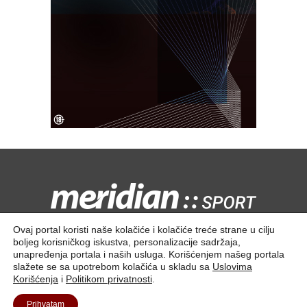
Kontaktirajte nas:
redakcija@meridiansport.rs
Ovaj portal koristi naše kolačiće i kolačiće treće strane u cilju
boljeg korisničkog iskustva, personalizacije sadržaja,
unapređenja portala i naših usluga. Korišćenjem našeg portala
slažete se sa upotrebom kolačića u skladu sa
Uslovima
Korišćenja
i
Politikom privatnosti
.
Kontakt
O nama
Prihvatam