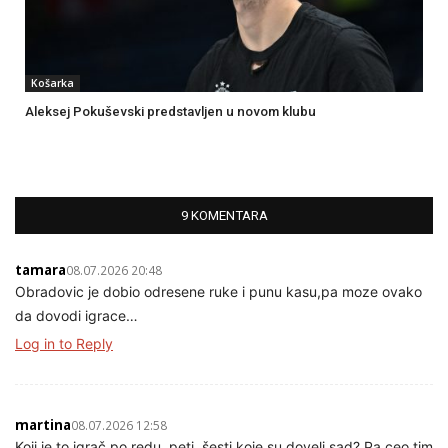
Košarka
Aleksej Pokuševski predstavljen u novom klubu
9 KOMENTARA
tamara
08.07.2026 20:48
Obradovic je dobio odresene ruke i punu kasu,pa moze ovako
da dovodi igrace…
Log in to Reply
martina
08.07.2026 12:58
Koji je to igrač po redu, peti, šesti koje su doveli sad? Pa ceo tim