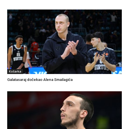
Košarka
Galatasaraj dočekao Alena Smailagića