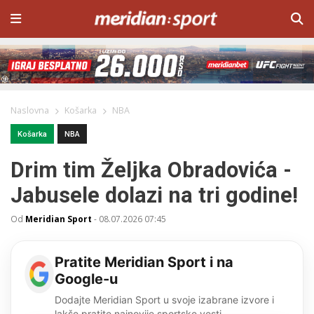
Naslovna
Košarka
NBA
Košarka
NBA
Drim tim Željka Obradovića -
Jabusele dolazi na tri godine!
Od
Meridian Sport
-
08.07.2026 07:45
Pratite Meridian Sport i na
Google-u
Dodajte Meridian Sport u svoje izabrane izvore i
lakše pratite najnovije sportske vesti.