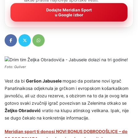
Dodajte Meridian Sport
u Google izbor
Foto: Guliver
Vest da bi
Geršon Jabusele
mogao da postane novi igrač
Panatinaikosa odjeknula je grčkom i evropskom košarkaškom
javnošću, ali uz dozu rezerve, s obzirom na to da je ovog leta
gotovo svaki zvučniji igrač povezivan sa Zelenima otkako se
Željko Obradović
vratio na klupu atinskog velikana. Ipak, nije
se dugo čekalo na konkretnije informacije.
Meridian sport ti donosi NOVI BONUS DOBRODOŠLICE – do