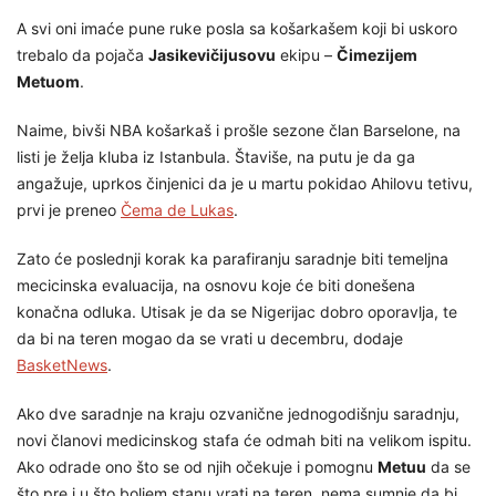
A svi oni imaće pune ruke posla sa košarkašem koji bi uskoro
trebalo da pojača
Jasikevičijusovu
ekipu –
Čimezijem
Metuom
.
Naime, bivši NBA košarkaš i prošle sezone član Barselone, na
listi je želja kluba iz Istanbula. Štaviše, na putu je da ga
angažuje, uprkos činjenici da je u martu pokidao Ahilovu tetivu,
prvi je preneo
Čema de Lukas
.
Zato će poslednji korak ka parafiranju saradnje biti temeljna
mecicinska evaluacija, na osnovu koje će biti donešena
konačna odluka. Utisak je da se Nigerijac dobro oporavlja, te
da bi na teren mogao da se vrati u decembru, dodaje
BasketNews
.
Ako dve saradnje na kraju ozvanične jednogodišnju saradnju,
novi članovi medicinskog stafa će odmah biti na velikom ispitu.
Ako odrade ono što se od njih očekuje i pomognu
Metuu
da se
što pre i u što boljem stanu vrati na teren, nema sumnje da bi