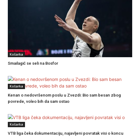
Košarka
Smailagić se seli na Bosfor
Košarka
Kenan o nedovršenom poslu u Zvezdi: Bio sam besan zbog
povrede, voleo bih da sam ostao
Košarka
VTB liga čeka dokumentaciju, najavljeni povratak visi o koncu