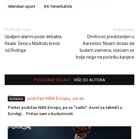
Meridian sport
KK Fenerbahče
Predhodni tekst
Sledeći tekst
Upaljeni alarmi posle debakla
Dmitrović predstavljen u
Reala: Seča u Madridu kreće
Barseloni: Nisam došao da
od Rodriga
budem zamena, osećam se
bolje nego na početku karijere
POVEZANE OBJAVE
VIŠE OD AUTORA
Košarka
Parker podržao NBA Evropu, pa se "vadio": Asvel se takmiči u
Evroligi... Pričao sam o budućnosti