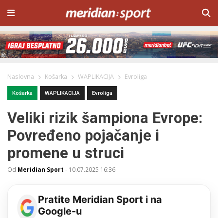
Naslovna
Košarka
WAPLIKACIJA
Evroliga
Košarka
WAPLIKACIJA
Evroliga
Veliki rizik šampiona Evrope:
Povređeno pojačanje i
promene u struci
Od
Meridian Sport
-
10.07.2025 16:36
Pratite Meridian Sport i na
Google-u