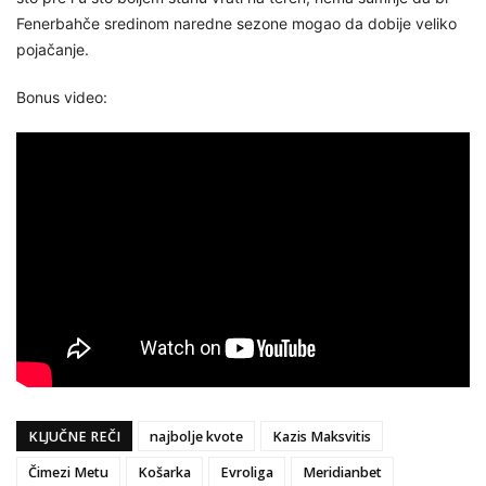
Fenerbahče sredinom naredne sezone mogao da dobije veliko
pojačanje.
Bonus video:
KLJUČNE REČI
najbolje kvote
Kazis Maksvitis
Čimezi Metu
Košarka
Evroliga
Meridianbet