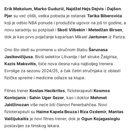
Erik Mekolum, Marko Gudurić, Najdžel Hejs Dejvis
i
Dajšon
Pjer
su već otišli, velika pobeda je ostanak
Tarika
Biberovića
koji je odbio NBA ponude i produžiće ugovor na još tri godine, a
novu saradnju su potpisali i
Skoti
Vilbekin
i
Metedžan
Birsen
,
dok je kao prvo pojačanje kaparisan Mikael
Jantunen
iz Pariza.
Ono što sledi su promene u stručnom štabu
Šarunasa
Jasikevičijusa
. Bivši selektor Litvanije i šef struke Žalgirisa,
Kazis
Maksvitis
, biće nova desna ruka najboljeg trenera
Evrolige za sezonu 2024/25, a čak četiri stručnjaka iz oblasti
fizičke spreme i medicine odlaze sa klupe.
Fitnes trener
Kostas
Hacikritos
, fizioterapeuti
Kosmos
Kontojanis
i
Sahin
Uger
Sezer
, kao i doktor
Mehmet
Jaldžinozan
više neće biti članovi Fenerbahčea. Novi
fizioterapeuti su
Haime Kapela Bouza i Riza Ozdemir,
Mantas
Valčijukaitis
je novi fitnes trener, dok je
Ogun
Kojagasioglu
postavljen za timskog lekara.