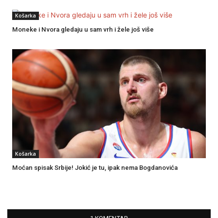
Košarka
Moneke i Nvora gledaju u sam vrh i žele još više
Košarka
Moćan spisak Srbije! Jokić je tu, ipak nema Bogdanovića