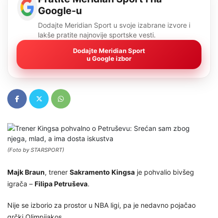
Google-u
Dodajte Meridian Sport u svoje izabrane izvore i
lakše pratite najnovije sportske vesti.
Dodajte Meridian Sport
u Google izbor
(Foto by STARSPORT)
Majk Braun
, trener
Sakramento Kingsa
je pohvalio bivšeg
igrača –
Filipa Petruševa
.
Nije se izborio za prostor u NBA ligi, pa je nedavno pojačao
grčki Olimpijakos.