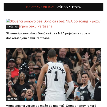
POVEZANE OBJAVE
VIŠE OD AUTORA
Košarka
Slovenci ponovo bez Dončića i bez NBA pojačanja - poziv
doskorašnjem beku Partizana
Košarka
Vembanjama veruje da može da nadmaši Čemberlenov rekord