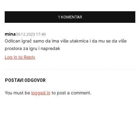
1 KOMENTAR
mina
09.12.2023 17:46
Odlican igrač samo da ima više utakmica i da mu se da više
prostora za igru i napredak
Log in to Reply
POSTAVI ODGOVOR
You must be
logged in
to post a comment.