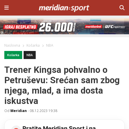
Naslovna
Košarka
NBA
Košarka
NBA
Trener Kingsa pohvalno o
Petruševu: Srećan sam zbog
njega, mlad, a ima dosta
iskustva
Od
Meridian
-
08.12.2023 19:38
Pratite Meridian Sport i na