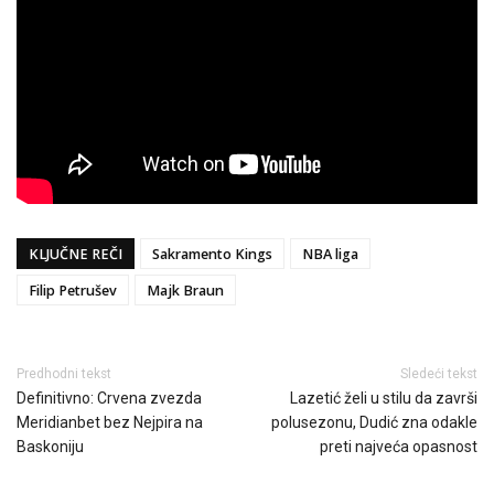
KLJUČNE REČI
Sakramento Kings
NBA liga
Filip Petrušev
Majk Braun
Predhodni tekst
Sledeći tekst
Definitivno: Crvena zvezda
Lazetić želi u stilu da završi
Meridianbet bez Nejpira na
polusezonu, Dudić zna odakle
Baskoniju
preti najveća opasnost