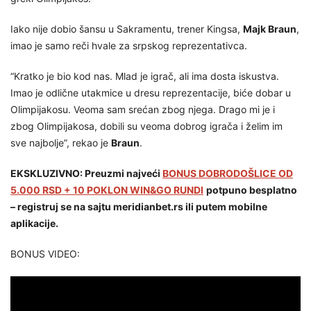
Iako nije dobio šansu u Sakramentu, trener Kingsa,
Majk Braun
,
imao je samo reči hvale za srpskog reprezentativca.
“Kratko je bio kod nas. Mlad je igrač, ali ima dosta iskustva.
Imao je odlične utakmice u dresu reprezentacije, biće dobar u
Olimpijakosu. Veoma sam srećan zbog njega. Drago mi je i
zbog Olimpijakosa, dobili su veoma dobrog igrača i želim im
sve najbolje”, rekao je
Braun
.
EKSKLUZIVNO: Preuzmi najveći
BONUS DOBRODOŠLICE OD
5.000 RSD + 10 POKLON WIN&GO RUNDI
potpuno besplatno
– registruj se na sajtu meridianbet.rs ili putem mobilne
aplikacije.
BONUS VIDEO: