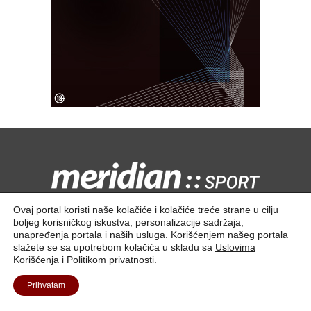
Kontaktirajte nas:
redakcija@meridiansport.rs
Ovaj portal koristi naše kolačiće i kolačiće treće strane u cilju
boljeg korisničkog iskustva, personalizacije sadržaja,
unapređenja portala i naših usluga. Korišćenjem našeg portala
slažete se sa upotrebom kolačića u skladu sa
Uslovima
Korišćenja
i
Politikom privatnosti
.
Kontakt
O nama
Prihvatam
© 2025. Meridian Tech D.O.O | Sva prava zadržana.