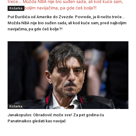
Košarka
Put Đurišića od Amerike do Zvezde: Povrede, ja ili nešto treće…
Možda NBA nije bio suđen sada, ali kod kuće sam, pred najboljim
navijačima, pa gde ćeš bolje?!
Košarka
Janakopulos: Obradović može sve! Za pet godina ću
Panatinaikos gledati kao navijač