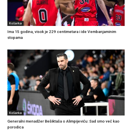
Košarka
Ima 15 godina, visok je 229 centimetara i ide Vembanjaminim
stopama
Košarka
Generalni menadžer Bešiktaša o Alimpijeviću: Sad smo već kao
porodica