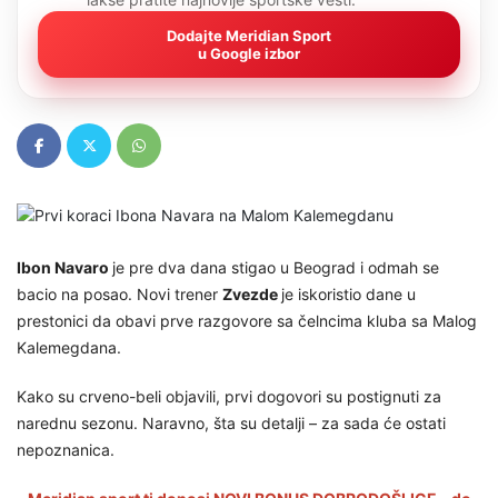
Dodajte Meridian Sport
u Google izbor
Ibon Navaro
je pre dva dana stigao u Beograd i odmah se
bacio na posao. Novi trener
Zvezde
je iskoristio dane u
prestonici da obavi prve razgovore sa čelncima kluba sa Malog
Kalemegdana.
Kako su crveno-beli objavili, prvi dogovori su postignuti za
narednu sezonu. Naravno, šta su detalji – za sada će ostati
nepoznanica.