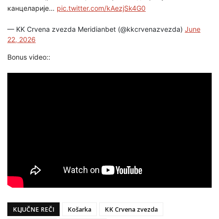
канцеларије…
pic.twitter.com/kAezjSk4G0
— KK Crvena zvezda Meridianbet (@kkcrvenazvezda)
June
22, 2026
Bonus video::
KLJUČNE REČI
Košarka
KK Crvena zvezda