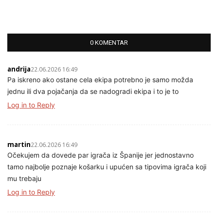
0 KOMENTAR
andrija
22.06.2026 16:49
Pa iskreno ako ostane cela ekipa potrebno je samo možda
jednu ili dva pojačanja da se nadogradi ekipa i to je to
Log in to Reply
martin
22.06.2026 16:49
Očekujem da dovede par igrača iz Španije jer jednostavno
tamo najbolje poznaje košarku i upućen sa tipovima igrača koji
mu trebaju
Log in to Reply