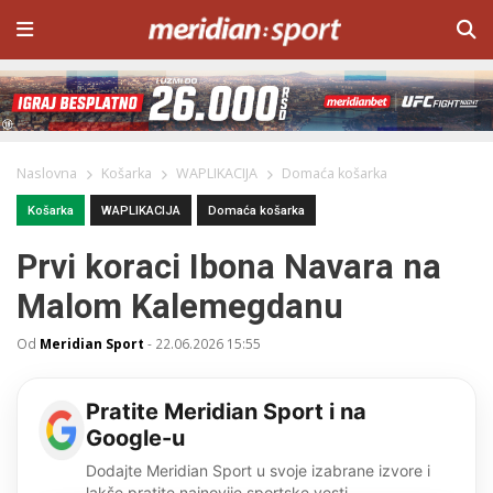
Naslovna
Košarka
WAPLIKACIJA
Domaća košarka
Košarka
WAPLIKACIJA
Domaća košarka
Prvi koraci Ibona Navara na
Malom Kalemegdanu
Od
Meridian Sport
-
22.06.2026 15:55
Pratite Meridian Sport i na
Google-u
Dodajte Meridian Sport u svoje izabrane izvore i
lakše pratite najnovije sportske vesti.