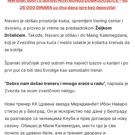
Meridian sport ti donosi NOVI BONUS DOBRODOŠLICE – do
26.000 DINARA uz dva dana igre bez depozita!
Navaro je obišao prostorije kluba, opremljeni trening centar i
dvoranu, a proveo je vreme sa predsednikom
Željkom
Drčelićem
. Takođe, Navaro je otišao i do Malog Kalemegdana,
koji je Zvezdina prva kuća i mesto odakle je košarka krenula da
se kotrlja.
Španski stručnjak pred sobom ima najveći izazov u karijeri i po
prvi put će biti deo Evrolige kao samostalni trener.
“Dobro nam došao treneru i mnogo sreće u radu”,
napisala je
Zvezda na svom zvaničnom nalogu.
Нови тренер КК Црвена звезда Меридианбет Ибон Наваро
стигао је у Београд. Он је искористио пар дана у Београду
за разговоре са челницима Клуба и прве договоре за нову
сезону. Обишао је Мали Калемегдан, место где је све
почело за црвено-беле, али и тренинг дворану и