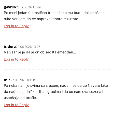
gavrilo
22.06.2026 16:49
Po meni jedan fantastičan trener i ako mu budu dali odošene
ruke verujem da će napraviti dobre rezultate
Log in to Reply
isidora
22.06.2026 13:08
Najvaznije je da je on obisao Kalemegdan…
Log in to Reply
mia
22.06.2026 09:18
Pa neka nam je svima sa srećom, nadam se da će Navaro lako
da nađe zajednički cilj sa igračima i da će nam ova sezona biti
uspešnija od prošle.
Log in to Reply