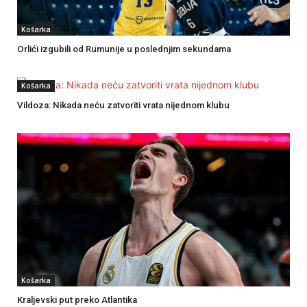
Košarka
Orlići izgubili od Rumunije u poslednjim sekundama
Košarka
Vildoza: Nikada neću zatvoriti vrata nijednom klubu
Košarka
Kraljevski put preko Atlantika