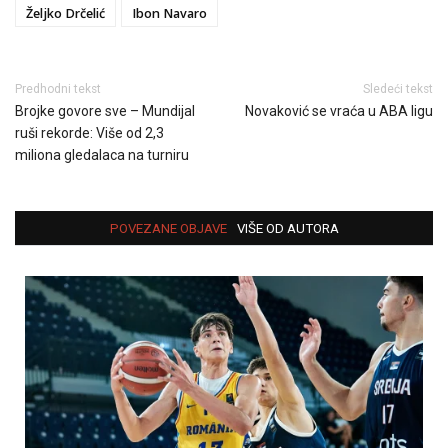
Željko Drčelić
Ibon Navaro
Predhodni tekst
Sledeći tekst
Brojke govore sve – Mundijal
Novaković se vraća u ABA ligu
ruši rekorde: Više od 2,3
miliona gledalaca na turniru
POVEZANE OBJAVE
VIŠE OD AUTORA