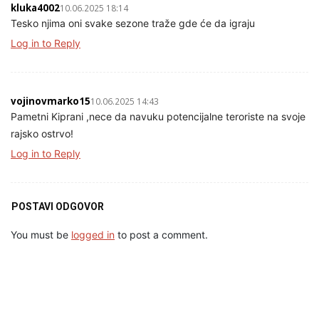
kluka4002
10.06.2025 18:14
Tesko njima oni svake sezone traže gde će da igraju
Log in to Reply
vojinovmarko15
10.06.2025 14:43
Pametni Kiprani ,nece da navuku potencijalne teroriste na svoje
rajsko ostrvo!
Log in to Reply
POSTAVI ODGOVOR
You must be
logged in
to post a comment.