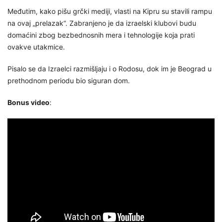
Međutim, kako pišu grčki mediji, vlasti na Kipru su stavili rampu
na ovaj „prelazak“. Zabranjeno je da izraelski klubovi budu
domaćini zbog bezbednosnih mera i tehnologije koja prati
ovakve utakmice.
Pisalo se da Izraelci razmišljaju i o Rodosu, dok im je Beograd u
prethodnom periodu bio siguran dom.
Bonus video
: