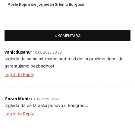
Posle Koprivice još jedan Srbin u Burgosu
4 KOMENTARA
vanicdusan01
10.06.2025 20:33
Izgleda da samo mi imamo hrabrosti da im pružimo dom i da
garantujemo bezbednost.
Log in to Reply
Goran Munic
10.06.2025 18:41
Izgleda da ce Izraelci ponovo u Beograd…
Log in to Reply