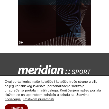
Kontaktirajte nas:
redakcija@meridiansport.rs
Ovaj portal koristi naše kolačiće i kolačiće treće strane u cilju
boljeg korisničkog iskustva, personalizacije sadržaja,
unapređenja portala i naših usluga. Korišćenjem našeg portala
slažete se sa upotrebom kolačića u skladu sa
Uslovima
Korišćenja
i
Politikom privatnosti
.
Kontakt
O nama
Prihvatam