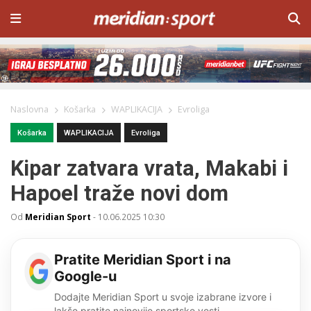
Naslovna
Košarka
WAPLIKACIJA
Evroliga
Košarka
WAPLIKACIJA
Evroliga
Kipar zatvara vrata, Makabi i
Hapoel traže novi dom
Od
Meridian Sport
-
10.06.2025 10:30
Pratite Meridian Sport i na
Google-u
Dodajte Meridian Sport u svoje izabrane izvore i
lakše pratite najnovije sportske vesti.