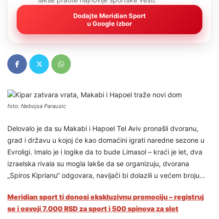
Dodajte Meridian Sport
u Google izbor
foto: Nebojsa Parausic
Delovalo je da su Makabi i Hapoel Tel Aviv pronašli dvoranu,
grad i državu u kojoj će kao domaćini igrati naredne sezone u
Evroligi. Imalo je i logike da to bude Limasol – kraći je let, dva
izraelska rivala su mogla lakše da se organizuju, dvorana
„Spiros Kiprianu“ odgovara, navijači bi dolazili u većem broju…
Meridian sport ti donosi ekskluzivnu promociju – registruj
se i osvoji 7.000 RSD za sport i 500 spinova za slot