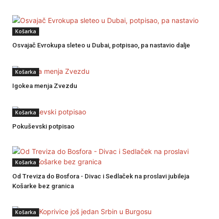
Košarka
Osvajač Evrokupa sleteo u Dubai, potpisao, pa nastavio dalje
Košarka
Igokea menja Zvezdu
Košarka
Pokuševski potpisao
Košarka
Od Treviza do Bosfora - Divac i Sedlaček na proslavi jubileja
Košarke bez granica
Košarka