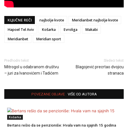
KLJUČNE REČI
najbolje kvote
Meridianbet najbolje kvote
Hapoel Tel Aviv
Košarka
Evroliga
Makabi
Meridianbet
Meridian sport
Predhodni tekst
Sledeći tekst
Mitrogol u odabranom društvu
Blagojević precrtao dvojicu
– juri za Ivanovićem i Tadićem
stranaca
POVEZANE OBJAVE
VIŠE OD AUTORA
Košarka
Bertans rešio da se penzioniše: Hvala vam na sjajnih 15 godina