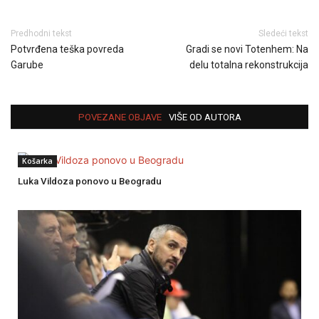
Predhodni tekst
Sledeći tekst
Potvrđena teška povreda
Gradi se novi Totenhem: Na
Garube
delu totalna rekonstrukcija
POVEZANE OBJAVE
VIŠE OD AUTORA
Košarka
Luka Vildoza ponovo u Beogradu