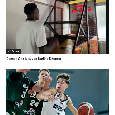
Košarka
Demba Sek izazvao Karlika Džonsa