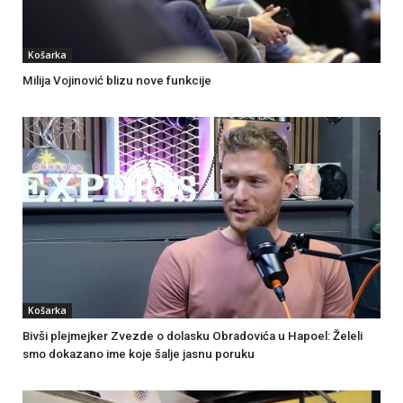
Košarka
Milija Vojinović blizu nove funkcije
Košarka
Bivši plejmejker Zvezde o dolasku Obradovića u Hapoel: Želeli
smo dokazano ime koje šalje jasnu poruku