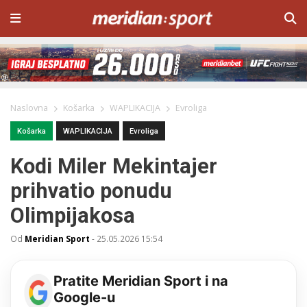
Naslovna
Košarka
WAPLIKACIJA
Evroliga
Košarka
WAPLIKACIJA
Evroliga
Kodi Miler Mekintajer
prihvatio ponudu
Olimpijakosa
Od
Meridian Sport
-
25.05.2026 15:54
Pratite Meridian Sport i na
Google-u