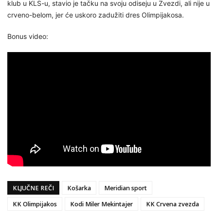
klub u KLS-u, stavio je tačku na svoju odiseju u Zvezdi, ali nije u
crveno-belom, jer će uskoro zadužiti dres Olimpijakosa.
Bonus video:
KLJUČNE REČI
Košarka
Meridian sport
KK Olimpijakos
Kodi Miler Mekintajer
KK Crvena zvezda