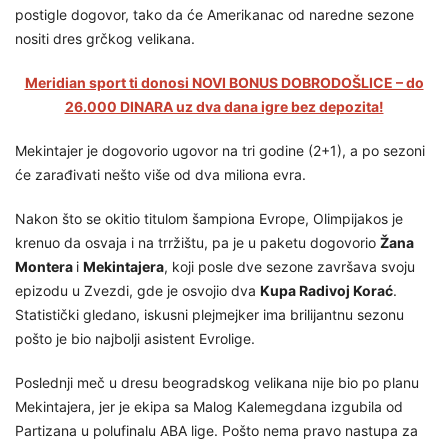
postigle dogovor, tako da će Amerikanac od naredne sezone
nositi dres grčkog velikana.
Meridian sport ti donosi NOVI BONUS DOBRODOŠLICE – do
26.000 DINARA uz dva dana igre bez depozita!
Mekintajer je dogovorio ugovor na tri godine (2+1), a po sezoni
će zarađivati nešto više od dva miliona evra.
Nakon što se okitio titulom šampiona Evrope, Olimpijakos je
krenuo da osvaja i na trržištu, pa je u paketu dogovorio
Žana
Montera
i
Mekintajera
, koji posle dve sezone završava svoju
epizodu u Zvezdi, gde je osvojio dva
Kupa Radivoj Korać
.
Statistički gledano, iskusni plejmejker ima brilijantnu sezonu
pošto je bio najbolji asistent Evrolige.
Poslednji meč u dresu beogradskog velikana nije bio po planu
Mekintajera, jer je ekipa sa Malog Kalemegdana izgubila od
Partizana u polufinalu ABA lige. Pošto nema pravo nastupa za