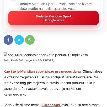
Dodajte Meridian Sport u svoje izabrane izvore i
lakše pratite najnovije sportske vesti.
Dodajte Meridian Sport
u Google izbor
Foto: Pedja Milosavljevic / STARSPORT)
Kao što je Meridian sport pisao pre mesec dana
,
Olimpijakos
je ozbiljno zagrizao za usluge
Kodija Milera Mekintajera
. Na
sto Zvezdinog plejmejkera je stavio unosnu ponudu i bilo je
jasno da neće nastaviti svoje putovanje na Malom
Kalemegdanu.
Sada više dileme nema,
Eurohoops
javio kako su dve strane