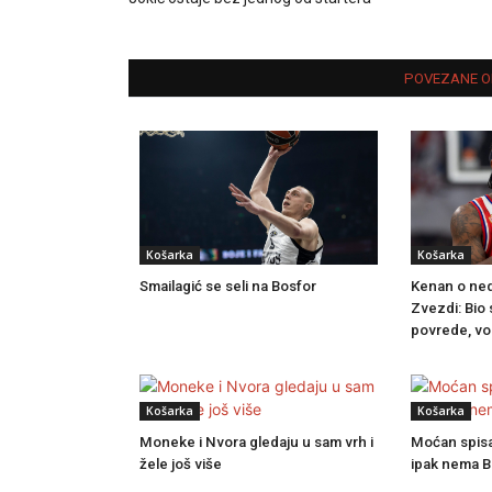
POVEZANE O
Košarka
Košarka
Smailagić se seli na Bosfor
Kenan o ne
Zvezdi: Bio
povrede, vo
Košarka
Košarka
Moneke i Nvora gledaju u sam vrh i
Moćan spisak
žele još više
ipak nema 