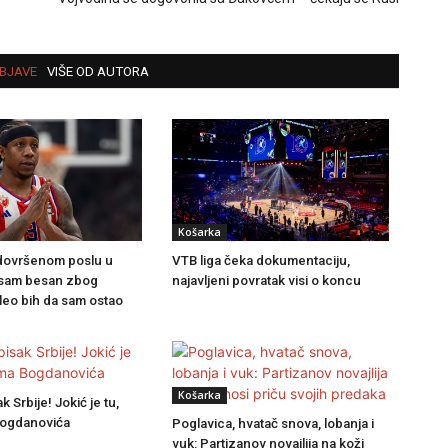
BJAVE
VIŠE OD AUTORA
Košarka
dovršenom poslu u
VTB liga čeka dokumentaciju,
 sam besan zbog
najavljeni povratak visi o koncu
leo bih da sam ostao
Košarka
 Srbije! Jokić je tu,
Bogdanovića
Poglavica, hvatač snova, lobanja i
vuk: Partizanov novajlija na koži