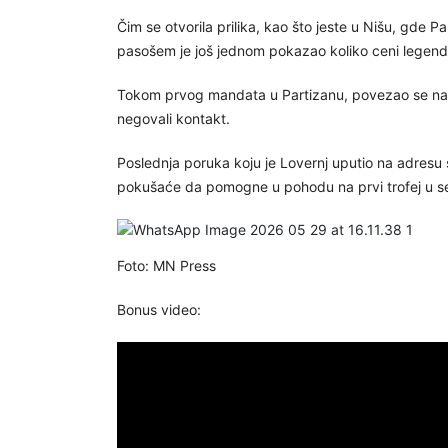
Čim se otvorila prilika, kao što jeste u Nišu, gde P
pasošem je još jednom pokazao koliko ceni legend
Tokom prvog mandata u Partizanu, povezao se na 
negovali kontakt.
Poslednja poruka koju je Lovernj uputio na adresu s
pokušaće da pomogne u pohodu na prvi trofej u sez
Foto: MN Press
Bonus video: