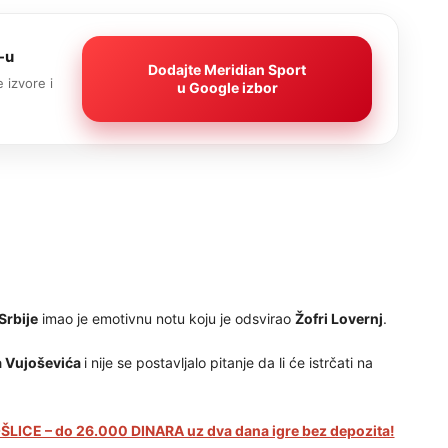
-u
Dodajte Meridian Sport
 izvore i
u Google izbor
Srbije
imao je emotivnu notu koju je odsvirao
Žofri Lovernj
.
 Vujoševića
i nije se postavljalo pitanje da li će istrčati na
LICE – do 26.000 DINARA uz dva dana igre bez depozita!