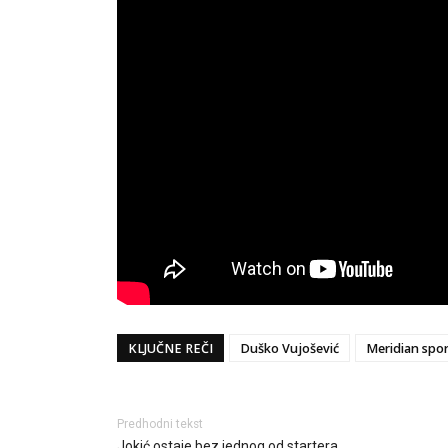
KLJUČNE REČI
Duško Vujošević
Meridian spor
Predhodni tekst
Jokić ostaje bez jednog od startera