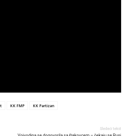
t
KK FMP
KK Partizan
Sledeći tekst
Vojvodina se dogovorila sa Đakovcem – čekaju se Rusi