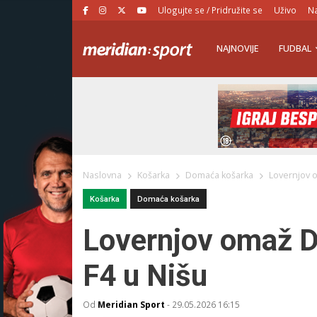
Ulogujte se / Pridružite se
Uživo
Na
NAJNOVIJE
FUDBAL
Naslovna
Košarka
Domaća košarka
Lovernjov 
Košarka
Domaća košarka
Lovernjov omaž D
F4 u Nišu
Od
Meridian Sport
-
29.05.2026 16:15