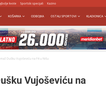
jbolje kvote
Sportski specijali
Kazino
KOŠARKA
ODBOJKA
OSTALI SPORTOVI
KLADIONICA
omaž Dušku Vujoševiću na F4 u Nišu
ušku Vujoševiću na