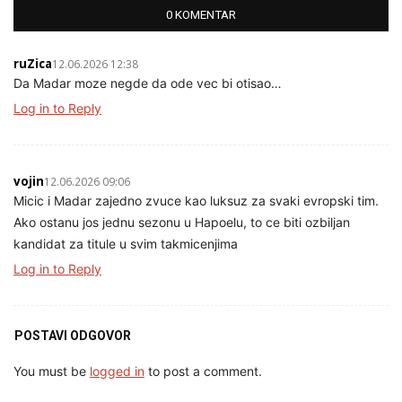
0 KOMENTAR
ruZica
12.06.2026 12:38
Da Madar moze negde da ode vec bi otisao…
Log in to Reply
vojin
12.06.2026 09:06
Micic i Madar zajedno zvuce kao luksuz za svaki evropski tim.
Ako ostanu jos jednu sezonu u Hapoelu, to ce biti ozbiljan
kandidat za titule u svim takmicenjima
Log in to Reply
POSTAVI ODGOVOR
You must be
logged in
to post a comment.