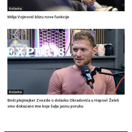
Košarka
Milija Vojinović blizu nove funkcije
Košarka
Bivši plejmejker Zvezde o dolasku Obradovića u Hapoel: Želeli
smo dokazano ime koje šalje jasnu poruku