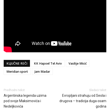
KLJUČNE REČI
KK Hapoel Tel Aviv
Vasilije Micić
Meridian sport
Jam Madar
Predhodni tekst
Sledeći tekst
Argentinska legenda uzima
Evropljani strahuju od Seola i
pod svoje Maksimovića i
drugova – tradicija duga osam
Nedeljkovića
godina