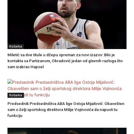
Košarka
Miletić sa dve titule u džepu spreman za novi izazov: Bilo je
kontakta sa Partizanom, Obradović jedan od glavnih razloga što
sam izabrao Hapoel
Košarka
Predsednik Predsedništva ABA lige Ostoja Mijailović: Obavešten
sam o želji sportskog direktora Milije Vojinovića da napusti tu
funkciju