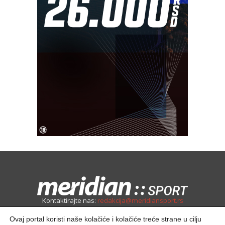
Kontaktirajte nas:
redakcija@meridiansport.rs
Ovaj portal koristi naše kolačiće i kolačiće treće strane u cilju