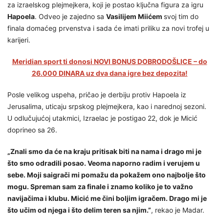
za izraelskog plejmejkera, koji je postao ključna figura za igru
Hapoela
. Odveo je zajedno sa
Vasilijem Miićem
svoj tim do
finala domaćeg prvenstva i sada će imati priliku za novi trofej u
karijeri.
Meridian sport ti donosi NOVI BONUS DOBRODOŠLICE – do
26.000 DINARA uz dva dana igre bez depozita!
Posle velikog uspeha, pričao je derbiju protiv Hapoela iz
Jerusalima, uticaju srpskog plejmejkera, kao i narednoj sezoni.
U odlučujućoj utakmici, Izraelac je postigao 22, dok je Micić
doprineo sa 26.
„Znali smo da će na kraju pritisak biti na nama i drago mi je
što smo odradili posao. Veoma naporno radim i verujem u
sebe. Moji saigrači mi pomažu da pokažem ono najbolje što
mogu. Spreman sam za finale i znamo koliko je to važno
navijačima i klubu. Micić me čini boljim igračem. Drago mi je
što učim od njega i što delim teren sa njim.”
, rekao je Madar.