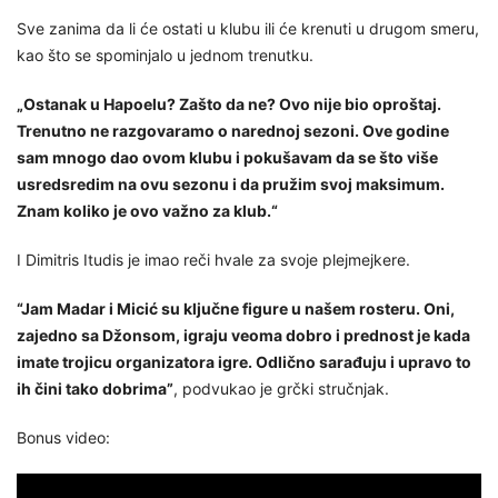
Sve zanima da li će ostati u klubu ili će krenuti u drugom smeru,
kao što se spominjalo u jednom trenutku.
„Ostanak u Hapoelu? Zašto da ne? Ovo nije bio oproštaj.
Trenutno ne razgovaramo o narednoj sezoni. Ove godine
sam mnogo dao ovom klubu i pokušavam da se što više
usredsredim na ovu sezonu i da pružim svoj maksimum.
Znam koliko je ovo važno za klub.“
I Dimitris Itudis je imao reči hvale za svoje plejmejkere.
“Jam Madar i Micić su ključne figure u našem rosteru. Oni,
zajedno sa Džonsom, igraju veoma dobro i prednost je kada
imate trojicu organizatora igre. Odlično sarađuju i upravo to
ih čini tako dobrima”
, podvukao je grčki stručnjak.
Bonus video: