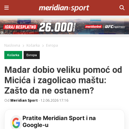
Naslovna
Košarka
Evropa
Košarka
Evropa
Madar dobio veliku pomoć od
Micića i zagolicao maštu:
Zašto da ne ostanem?
Od
Meridian Sport
-
12.06.2026 17:16
Pratite Meridian Sport i na
Google-u