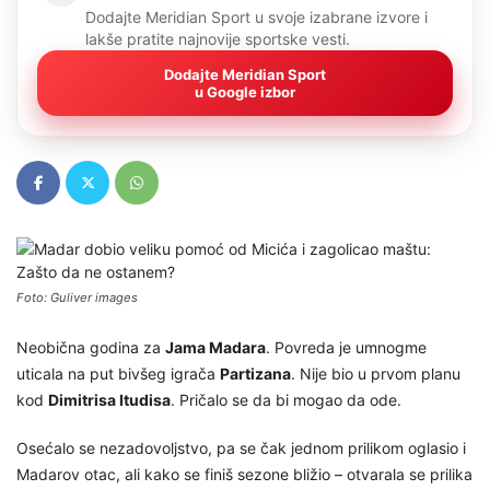
Dodajte Meridian Sport u svoje izabrane izvore i
lakše pratite najnovije sportske vesti.
Dodajte Meridian Sport
u Google izbor
Foto: Guliver images
Neobična godina za
Jama Madara
. Povreda je umnogme
uticala na put bivšeg igrača
Partizana
. Nije bio u prvom planu
kod
Dimitrisa Itudisa
. Pričalo se da bi mogao da ode.
Osećalo se nezadovoljstvo, pa se čak jednom prilikom oglasio i
Madarov otac, ali kako se finiš sezone bližio – otvarala se prilika