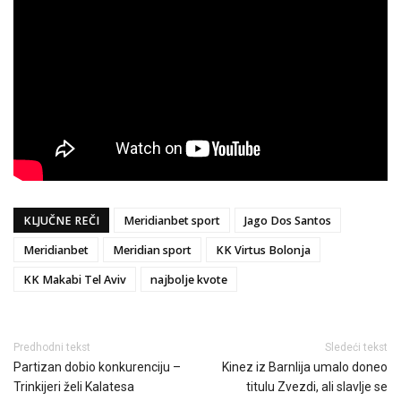
KLJUČNE REČI
Meridianbet sport
Jago Dos Santos
Meridianbet
Meridian sport
KK Virtus Bolonja
KK Makabi Tel Aviv
najbolje kvote
Predhodni tekst
Sledeći tekst
Partizan dobio konkurenciju –
Kinez iz Barnlija umalo doneo
Trinkijeri želi Kalatesa
titulu Zvezdi, ali slavlje se