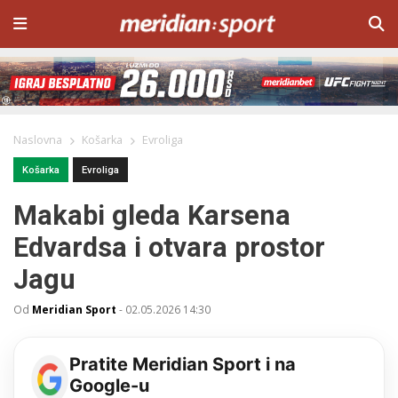
Naslovna
Košarka
Evroliga
Košarka
Evroliga
Makabi gleda Karsena
Edvardsa i otvara prostor
Jagu
Od
Meridian Sport
-
02.05.2026 14:30
Pratite Meridian Sport i na
Google-u