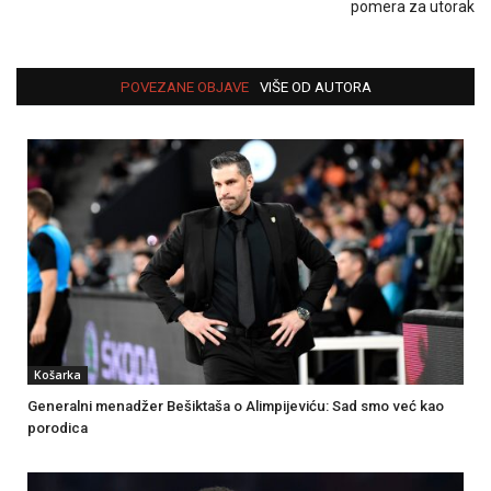
pomera za utorak
POVEZANE OBJAVE
VIŠE OD AUTORA
Košarka
Generalni menadžer Bešiktaša o Alimpijeviću: Sad smo već kao
porodica