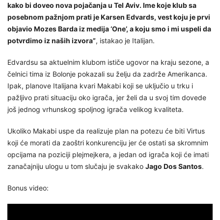
kako bi doveo nova pojačanja u Tel Aviv. Ime koje klub sa
posebnom pažnjom prati je Karsen Edvards, vest koju je prvi
objavio Mozes Barda iz medija ‘One’, a koju smo i mi uspeli da
potvrdimo iz naših izvora”
, istakao je Italijan.
Edvardsu sa aktuelnim klubom ističe ugovor na kraju sezone, a
čelnici tima iz Bolonje pokazali su želju da zadrže Amerikanca.
Ipak, planove Italijana kvari Makabi koji se uključio u trku i
pažljivo prati situaciju oko igrača, jer želi da u svoj tim dovede
još jednog vrhunskog spoljnog igrača velikog kvaliteta.
Ukoliko Makabi uspe da realizuje plan na potezu će biti Virtus
koji će morati da zaoštri konkurenciju jer će ostati sa skromnim
opcijama na poziciji plejmejkera, a jedan od igrača koji će imati
zanačajniju ulogu u tom slučaju je svakako
Jago Dos Santos
.
Bonus video: