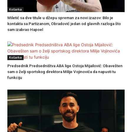
Košarka
Miletić sa dve titule u džepu spreman za novi izazov: Bilo je
kontakta sa Partizanom, Obradović jedan od glavnih razloga što
sam izabrao Hapoel
Košarka
Predsednik Predsedništva ABA lige Ostoja Mijailović: Obavešten
sam o želji sportskog direktora Milije Vojinovića da napusti tu
funkciju