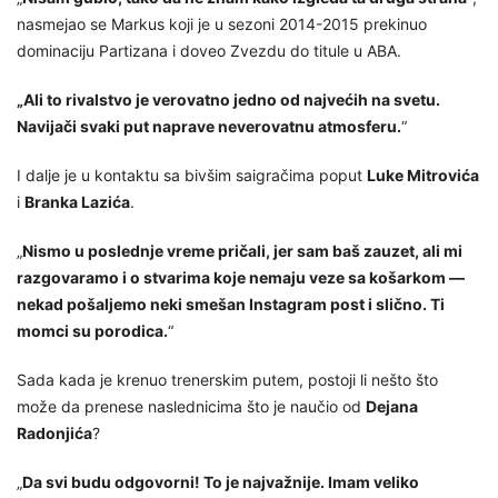
nasmejao se Markus koji je u sezoni 2014-2015 prekinuo
dominaciju Partizana i doveo Zvezdu do titule u ABA.
„Ali to rivalstvo je verovatno jedno od najvećih na svetu.
Navijači svaki put naprave neverovatnu atmosferu.
“
I dalje je u kontaktu sa bivšim saigračima poput
Luke Mitrovića
i
Branka Lazića
.
„
Nismo u poslednje vreme pričali, jer sam baš zauzet, ali mi
razgovaramo i o stvarima koje nemaju veze sa košarkom —
nekad pošaljemo neki smešan Instagram post i slično. Ti
momci su porodica.
“
Sada kada je krenuo trenerskim putem, postoji li nešto što
može da prenese naslednicima što je naučio od
Dejana
Radonjića
?
„
Da svi budu odgovorni! To je najvažnije. Imam veliko