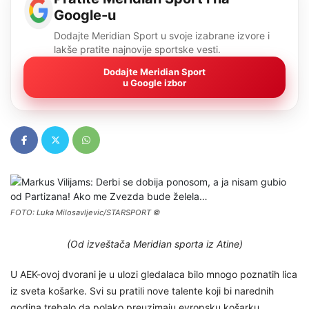
Google-u
Dodajte Meridian Sport u svoje izabrane izvore i
lakše pratite najnovije sportske vesti.
Dodajte Meridian Sport
u Google izbor
FOTO: Luka Milosavljevic/STARSPORT ©
(Od izveštača Meridian sporta iz Atine)
U AEK-ovoj dvorani je u ulozi gledalaca bilo mnogo poznatih lica
iz sveta košarke. Svi su pratili nove talente koji bi narednih
godina trebalo da polako preuzimaju evropsku košarku.