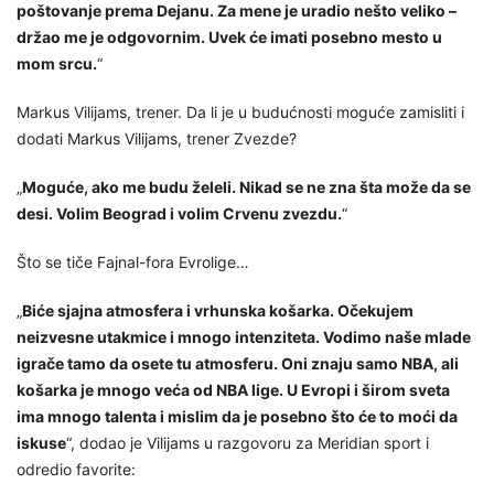
poštovanje prema Dejanu. Za mene je uradio nešto veliko –
držao me je odgovornim. Uvek će imati posebno mesto u
mom srcu.
“
Markus Vilijams, trener. Da li je u budućnosti moguće zamisliti i
dodati Markus Vilijams, trener Zvezde?
„
Moguće, ako me budu želeli. Nikad se ne zna šta može da se
desi. Volim Beograd i volim Crvenu zvezdu.
“
Što se tiče Fajnal-fora Evrolige…
„
Biće sjajna atmosfera i vrhunska košarka. Očekujem
neizvesne utakmice i mnogo intenziteta. Vodimo naše mlade
igrače tamo da osete tu atmosferu. Oni znaju samo NBA, ali
košarka je mnogo veća od NBA lige. U Evropi i širom sveta
ima mnogo talenta i mislim da je posebno što će to moći da
iskuse
“, dodao je Vilijams u razgovoru za Meridian sport i
odredio favorite: