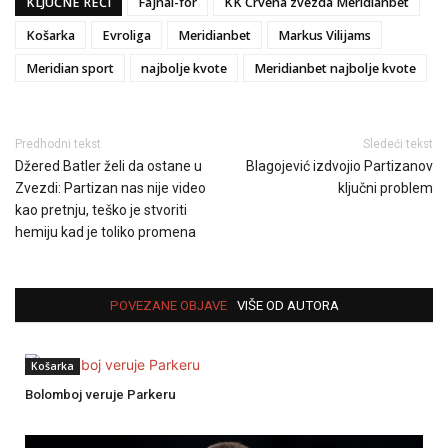
KLJUČNE REČI
Fajnal-for
KK Crvena zvezda Meridianbet
Košarka
Evroliga
Meridianbet
Markus Vilijams
Meridian sport
najbolje kvote
Meridianbet najbolje kvote
Predhodni tekst
Sledeći tekst
Džered Batler želi da ostane u
Blagojević izdvojio Partizanov
Zvezdi: Partizan nas nije video
ključni problem
kao pretnju, teško je stvoriti
hemiju kad je toliko promena
POVEZANE OBJAVE
VIŠE OD AUTORA
Košarka
Bolomboj veruje Parkeru