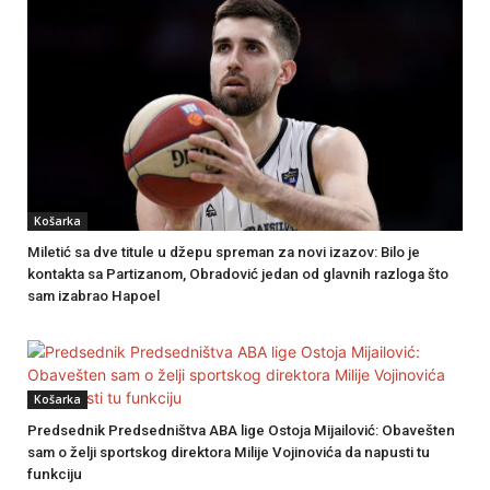
Košarka
Miletić sa dve titule u džepu spreman za novi izazov: Bilo je
kontakta sa Partizanom, Obradović jedan od glavnih razloga što
sam izabrao Hapoel
Košarka
Predsednik Predsedništva ABA lige Ostoja Mijailović: Obavešten
sam o želji sportskog direktora Milije Vojinovića da napusti tu
funkciju