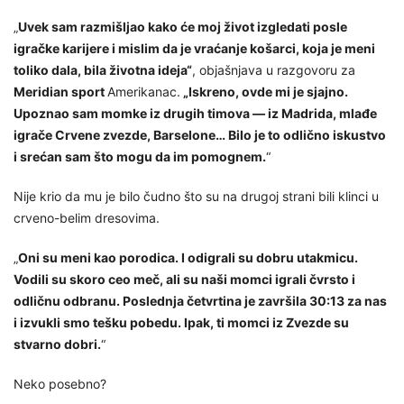
„
Uvek sam razmišljao kako će moj život izgledati posle
igračke karijere i mislim da je vraćanje košarci, koja je meni
toliko dala, bila životna ideja“
, objašnjava u razgovoru za
Meridian sport
Amerikanac.
„Iskreno, ovde mi je sjajno.
Upoznao sam momke iz drugih timova — iz Madrida, mlađe
igrače Crvene zvezde, Barselone… Bilo je to odlično iskustvo
i srećan sam što mogu da im pomognem.
“
Nije krio da mu je bilo čudno što su na drugoj strani bili klinci u
crveno-belim dresovima.
„
Oni su meni kao porodica. I odigrali su dobru utakmicu.
Vodili su skoro ceo meč, ali su naši momci igrali čvrsto i
odličnu odbranu. Poslednja četvrtina je završila 30:13 za nas
i izvukli smo tešku pobedu. Ipak, ti momci iz Zvezde su
stvarno dobri.
“
Neko posebno?