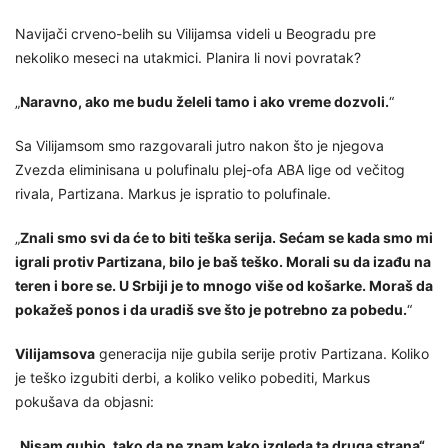
Navijači crveno-belih su Vilijamsa videli u Beogradu pre
nekoliko meseci na utakmici. Planira li novi povratak?
„
Naravno, ako me budu želeli tamo i ako vreme dozvoli.
“
Sa Vilijamsom smo razgovarali jutro nakon što je njegova
Zvezda eliminisana u polufinalu plej-ofa ABA lige od večitog
rivala, Partizana. Markus je ispratio to polufinale.
„
Znali smo svi da će to biti teška serija. Sećam se kada smo mi
igrali protiv Partizana, bilo je baš teško. Morali su da izađu na
teren i bore se. U Srbiji je to mnogo više od košarke. Moraš da
pokažeš ponos i da uradiš sve što je potrebno za pobedu.
“
Vilijamsova
generacija nije gubila serije protiv Partizana. Koliko
je teško izgubiti derbi, a koliko veliko pobediti, Markus
pokušava da objasni:
„
Nisam gubio, tako da ne znam kako izgleda ta druga strana“
,