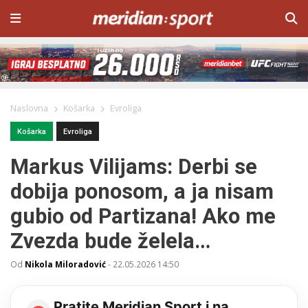
Naslovna
Košarka
Evroliga
Košarka
Evroliga
Markus Vilijams: Derbi se
dobija ponosom, a ja nisam
gubio od Partizana! Ako me
Zvezda bude želela…
Od
Nikola Miloradović
-
22.05.2026 14:50
Pratite Meridian Sport i na