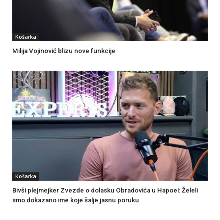
Košarka
Milija Vojinović blizu nove funkcije
Košarka
Bivši plejmejker Zvezde o dolasku Obradovića u Hapoel: Želeli
smo dokazano ime koje šalje jasnu poruku