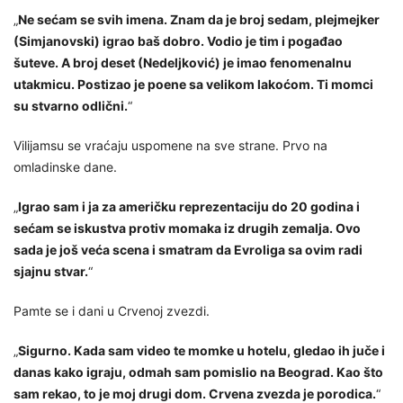
„
Ne sećam se svih imena. Znam da je broj sedam, plejmejker
(Simjanovski) igrao baš dobro. Vodio je tim i pogađao
šuteve. A broj deset (Nedeljković) je imao fenomenalnu
utakmicu. Postizao je poene sa velikom lakoćom. Ti momci
su stvarno odlični.
“
Vilijamsu se vraćaju uspomene na sve strane. Prvo na
omladinske dane.
„
Igrao sam i ja za američku reprezentaciju do 20 godina i
sećam se iskustva protiv momaka iz drugih zemalja. Ovo
sada je još veća scena i smatram da Evroliga sa ovim radi
sjajnu stvar.
“
Pamte se i dani u Crvenoj zvezdi.
„
Sigurno. Kada sam video te momke u hotelu, gledao ih juče i
danas kako igraju, odmah sam pomislio na Beograd. Kao što
sam rekao, to je moj drugi dom. Crvena zvezda je porodica.
“