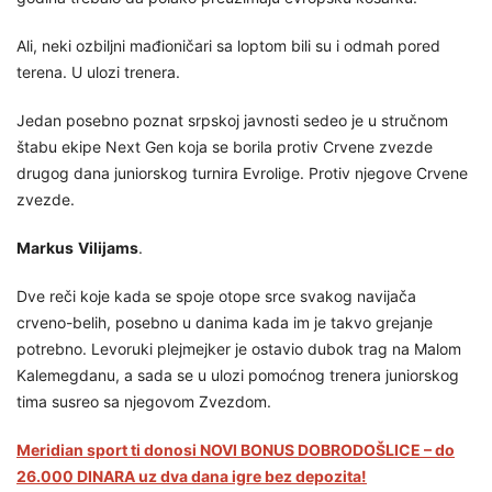
Ali, neki ozbiljni mađioničari sa loptom bili su i odmah pored
terena. U ulozi trenera.
Jedan posebno poznat srpskoj javnosti sedeo je u stručnom
štabu ekipe Next Gen koja se borila protiv Crvene zvezde
drugog dana juniorskog turnira Evrolige. Protiv njegove Crvene
zvezde.
Markus
Vilijams
.
Dve reči koje kada se spoje otope srce svakog navijača
crveno-belih, posebno u danima kada im je takvo grejanje
potrebno. Levoruki plejmejker je ostavio dubok trag na Malom
Kalemegdanu, a sada se u ulozi pomoćnog trenera juniorskog
tima susreo sa njegovom Zvezdom.
Meridian sport ti donosi NOVI BONUS DOBRODOŠLICE – do
26.000 DINARA uz dva dana igre bez depozita!