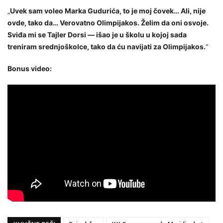
„
Uvek sam voleo Marka Gudurića, to je moj čovek… Ali, nije
ovde, tako da… Verovatno Olimpijakos. Želim da oni osvoje.
Sviđa mi se Tajler Dorsi — išao je u školu u kojoj sada
treniram srednjoškolce, tako da ću navijati za Olimpijakos.
“
Bonus video: