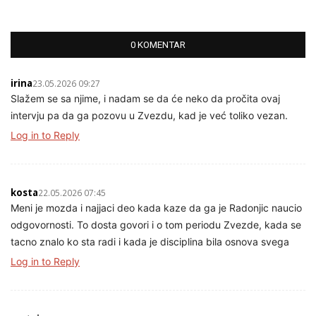
0 KOMENTAR
irina
23.05.2026 09:27
Slažem se sa njime, i nadam se da će neko da pročita ovaj
intervju pa da ga pozovu u Zvezdu, kad je već toliko vezan.
Log in to Reply
kosta
22.05.2026 07:45
Meni je mozda i najjaci deo kada kaze da ga je Radonjic naucio
odgovornosti. To dosta govori i o tom periodu Zvezde, kada se
tacno znalo ko sta radi i kada je disciplina bila osnova svega
Log in to Reply