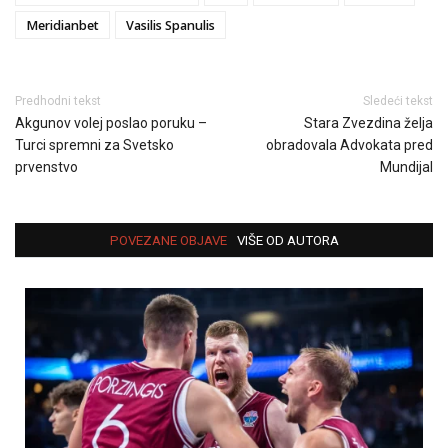
Meridianbet
Vasilis Spanulis
Predhodni tekst
Sledeći tekst
Akgunov volej poslao poruku –
Stara Zvezdina želja
Turci spremni za Svetsko
obradovala Advokata pred
prvenstvo
Mundijal
POVEZANE OBJAVE
VIŠE OD AUTORA