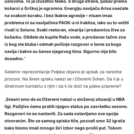
uslovima. To je izuzetno teško. S druge strane, ljubav prema
košarci u Grčkoj je ogromna. Energiju navijača Arisa osećate
na svakom koraku. I bez ikakve agresije – nisam imao
problema ni sa navijačima PAOK-a ni Iraklisa, iako su to večiti
rivali iz Soluna. Svaki restoran, vinarija i prodavnica žive za
košarku. Otiđete da kupite flašu vode, a prodavac tačno zna
iz kog ste kluba i odmah počinje razgovor o tome za koga
navija i kakve su šanse njegovog tima. Sigurno nije bilo
dosadno.
“
Selektor reprezentacije Poljske objavio je spisak za naredne
prozore. Na širem spisku nalazi se i Džeremi Sohan. Da li je u
direktnom kontaktu s njim i da li će doći na julske pripreme?
„
Svesni smo da se Džeremi nalazi u složenoj situaciji u NBA
ligi. Pažljivo ćemo pratiti njegov status po završetku sezone.
Razgovori će se nastaviti. Za sada ostavljamo sve opcije
otvorenim. Što se samog spiska tiče, pozvali smo 32 igrača
kako bismo imali mnogo širi izbor nego prošli put. Tokom