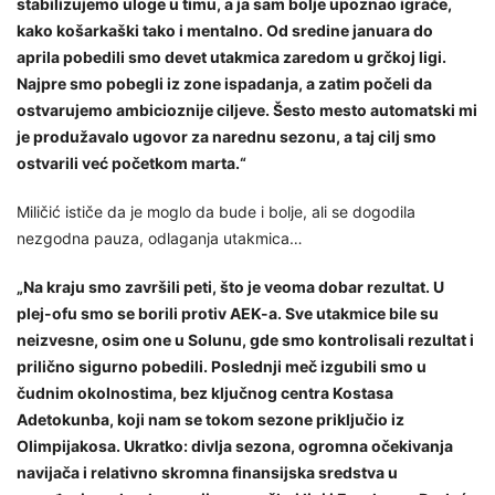
stabilizujemo uloge u timu, a ja sam bolje upoznao igrače,
kako košarkaški tako i mentalno. Od sredine januara do
aprila pobedili smo devet utakmica zaredom u grčkoj ligi.
Najpre smo pobegli iz zone ispadanja, a zatim počeli da
ostvarujemo ambicioznije ciljeve. Šesto mesto automatski mi
je produžavalo ugovor za narednu sezonu, a taj cilj smo
ostvarili već početkom marta.“
Miličić ističe da je moglo da bude i bolje, ali se dogodila
nezgodna pauza, odlaganja utakmica…
„Na kraju smo završili peti, što je veoma dobar rezultat. U
plej-ofu smo se borili protiv AEK-a. Sve utakmice bile su
neizvesne, osim one u Solunu, gde smo kontrolisali rezultat i
prilično sigurno pobedili. Poslednji meč izgubili smo u
čudnim okolnostima, bez ključnog centra Kostasa
Adetokunba, koji nam se tokom sezone priključio iz
Olimpijakosa. Ukratko: divlja sezona, ogromna očekivanja
navijača i relativno skromna finansijska sredstva u