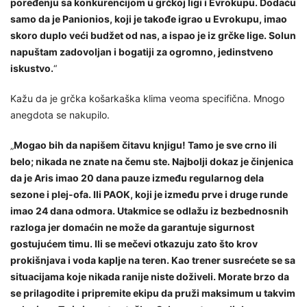
poređenju sa konkurencijom u grčkoj ligi i Evrokupu. Dodaću
samo da je Panionios, koji je takođe igrao u Evrokupu, imao
skoro duplo veći budžet od nas, a ispao je iz grčke lige. Solun
napuštam zadovoljan i bogatiji za ogromno, jedinstveno
iskustvo.
“
Kažu da je grčka košarkaška klima veoma specifična. Mnogo
anegdota se nakupilo.
„
Mogao bih da napišem čitavu knjigu! Tamo je sve crno ili
belo; nikada ne znate na čemu ste. Najbolji dokaz je činjenica
da je Aris imao 20 dana pauze između regularnog dela
sezone i plej-ofa. Ili PAOK, koji je između prve i druge runde
imao 24 dana odmora. Utakmice se odlažu iz bezbednosnih
razloga jer domaćin ne može da garantuje sigurnost
gostujućem timu. Ili se mečevi otkazuju zato što krov
prokišnjava i voda kaplje na teren. Kao trener susrećete se sa
situacijama koje nikada ranije niste doživeli. Morate brzo da
se prilagodite i pripremite ekipu da pruži maksimum u takvim