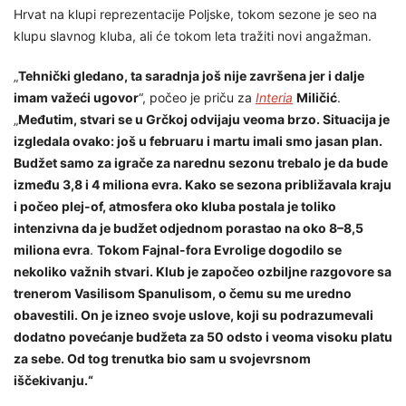
Hrvat na klupi reprezentacije Poljske, tokom sezone je seo na
klupu slavnog kluba, ali će tokom leta tražiti novi angažman.
„
Tehnički gledano, ta saradnja još nije završena jer i dalje
imam važeći ugovor
“, počeo je priču za
Interia
Miličić
.
„
Međutim, stvari se u Grčkoj odvijaju veoma brzo. Situacija je
izgledala ovako: još u februaru i martu imali smo jasan plan.
Budžet samo za igrače za narednu sezonu trebalo je da bude
između 3,8 i 4 miliona evra. Kako se sezona približavala kraju
i počeo plej-of, atmosfera oko kluba postala je toliko
intenzivna da je budžet odjednom porastao na oko 8–8,5
miliona evra
.
Tokom Fajnal-fora Evrolige dogodilo se
nekoliko važnih stvari. Klub je započeo ozbiljne razgovore sa
trenerom Vasilisom Spanulisom, o čemu su me uredno
obavestili. On je izneo svoje uslove, koji su podrazumevali
dodatno povećanje budžeta za 50 odsto i veoma visoku platu
za sebe. Od tog trenutka bio sam u svojevrsnom
iščekivanju.“