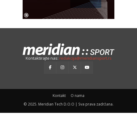
Kontaktirajte nas:
redakcija@meridiansport.rs
Kontakt
O nama
© 2025. Meridian Tech D.O.O | Sva prava zadržana.