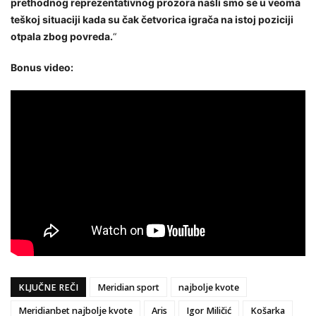
prethodnog reprezentativnog prozora našli smo se u veoma
teškoj situaciji kada su čak četvorica igrača na istoj poziciji
otpala zbog povreda.
“
Bonus video:
KLJUČNE REČI
Meridian sport
najbolje kvote
Meridianbet najbolje kvote
Aris
Igor Miličić
Košarka