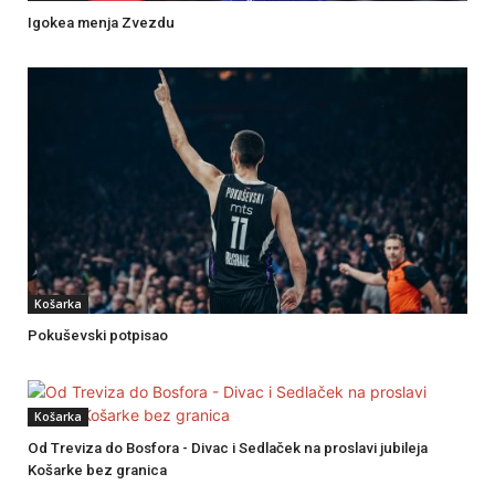
Igokea menja Zvezdu
Košarka
Pokuševski potpisao
Košarka
Od Treviza do Bosfora - Divac i Sedlaček na proslavi jubileja
Košarke bez granica