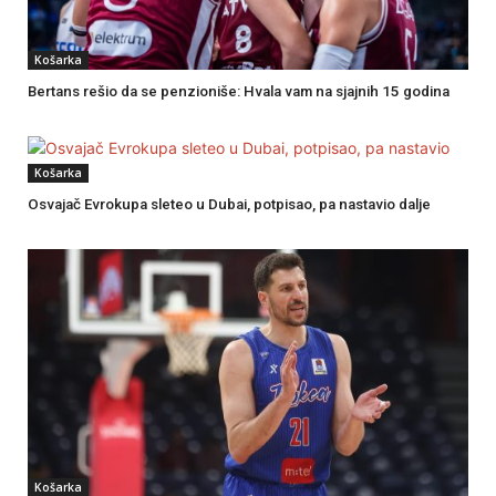
Košarka
Bertans rešio da se penzioniše: Hvala vam na sjajnih 15 godina
Košarka
Osvajač Evrokupa sleteo u Dubai, potpisao, pa nastavio dalje
Košarka