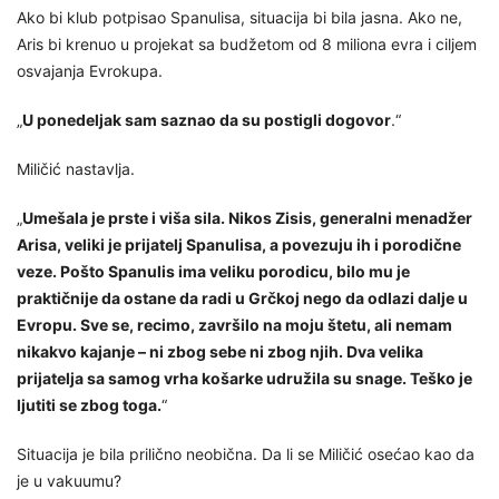
Ako bi klub potpisao Spanulisa, situacija bi bila jasna. Ako ne,
Aris bi krenuo u projekat sa budžetom od 8 miliona evra i ciljem
osvajanja Evrokupa.
„
U ponedeljak sam saznao da su postigli dogovor
.“
Miličić nastavlja.
„
Umešala je prste i viša sila. Nikos Zisis, generalni menadžer
Arisa, veliki je prijatelj Spanulisa, a povezuju ih i porodične
veze. Pošto Spanulis ima veliku porodicu, bilo mu je
praktičnije da ostane da radi u Grčkoj nego da odlazi dalje u
Evropu. Sve se, recimo, završilo na moju štetu, ali nemam
nikakvo kajanje – ni zbog sebe ni zbog njih. Dva velika
prijatelja sa samog vrha košarke udružila su snage. Teško je
ljutiti se zbog toga.
“
Situacija je bila prilično neobična. Da li se Miličić osećao kao da
je u vakuumu?