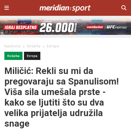
Naslovna
Košarka
Evropa
Košarka
Evropa
Miličić: Rekli su mi da
pregovaraju sa Spanulisom!
Viša sila umešala prste -
kako se ljutiti što su dva
velika prijatelja udružila
snage