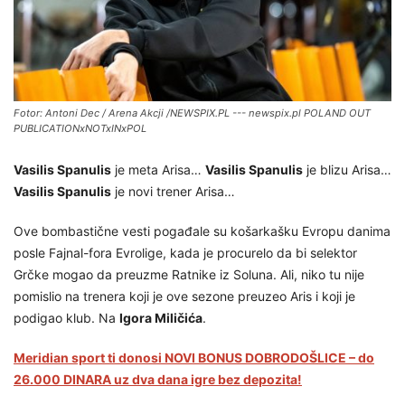
Fotor: Antoni Dec / Arena Akcji /NEWSPIX.PL --- newspix.pl POLAND OUT
PUBLICATIONxNOTxINxPOL
Vasilis Spanulis
je meta Arisa…
Vasilis Spanulis
je blizu Arisa…
Vasilis Spanulis
je novi trener Arisa…
Ove bombastične vesti pogađale su košarkašku Evropu danima
posle Fajnal-fora Evrolige, kada je procurelo da bi selektor
Grčke mogao da preuzme Ratnike iz Soluna. Ali, niko tu nije
pomislio na trenera koji je ove sezone preuzeo Aris i koji je
podigao klub. Na
Igora Miličića
.
Meridian sport ti donosi NOVI BONUS DOBRODOŠLICE – do
26.000 DINARA uz dva dana igre bez depozita!