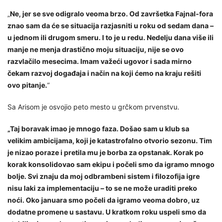
„
Ne, jer se sve odigralo veoma brzo. Od završetka Fajnal-fora
znao sam da će se situacija razjasniti u roku od sedam dana –
u jednom ili drugom smeru. I to je u redu. Nedelju dana više ili
manje ne menja drastično moju situaciju, nije se ovo
razvlačilo mesecima. Imam važeći ugovor i sada mirno
čekam razvoj događaja i način na koji ćemo na kraju rešiti
ovo pitanje.
“
Sa Arisom je osvojio peto mesto u grčkom prvenstvu.
„Taj boravak imao je mnogo faza. Došao sam u klub sa
velikim ambicijama, koji je katastrofalno otvorio sezonu. Tim
je nizao poraze i pretila mu je borba za opstanak. Korak po
korak konsolidovao sam ekipu i počeli smo da igramo mnogo
bolje. Svi znaju da moj odbrambeni sistem i filozofija igre
nisu laki za implementaciju – to se ne može uraditi preko
noći. Oko januara smo počeli da igramo veoma dobro, uz
dodatne promene u sastavu. U kratkom roku uspeli smo da