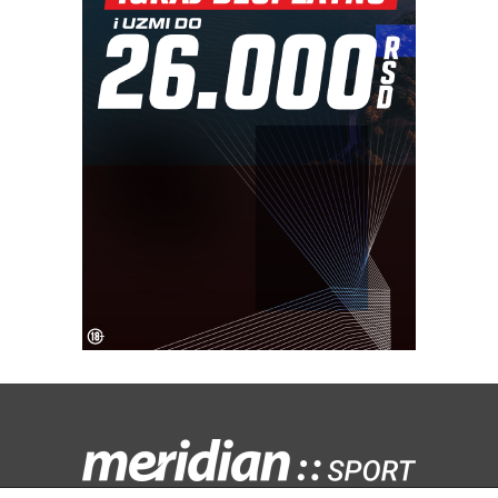
Kontaktirajte nas:
redakcija@meridiansport.rs