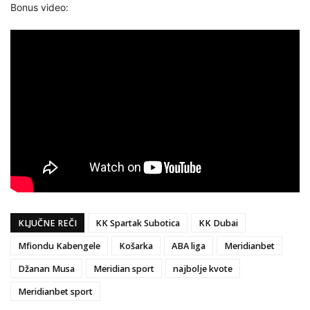
Bonus video:
KLJUČNE REČI
KK Spartak Subotica
KK Dubai
Mfiondu Kabengele
Košarka
ABA liga
Meridianbet
Džanan Musa
Meridian sport
najbolje kvote
Meridianbet sport