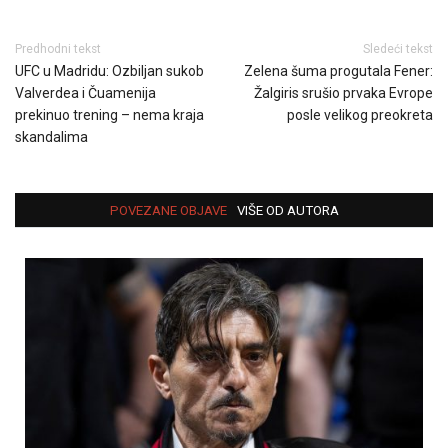
Predhodni tekst
Sledeći tekst
UFC u Madridu: Ozbiljan sukob
Zelena šuma progutala Fener:
Valverdea i Čuamenija
Žalgiris srušio prvaka Evrope
prekinuo trening – nema kraja
posle velikog preokreta
skandalima
POVEZANE OBJAVE
VIŠE OD AUTORA