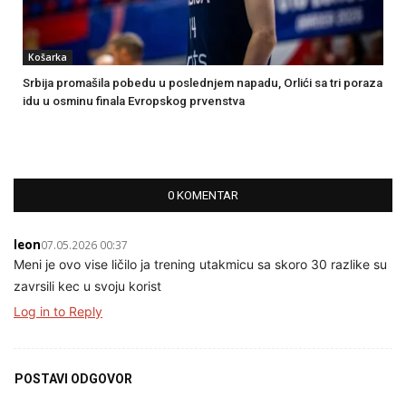
Košarka
Srbija promašila pobedu u poslednjem napadu, Orlići sa tri poraza
idu u osminu finala Evropskog prvenstva
0 KOMENTAR
leon
07.05.2026 00:37
Meni je ovo vise ličilo ja trening utakmicu sa skoro 30 razlike su
zavrsili kec u svoju korist
Log in to Reply
POSTAVI ODGOVOR