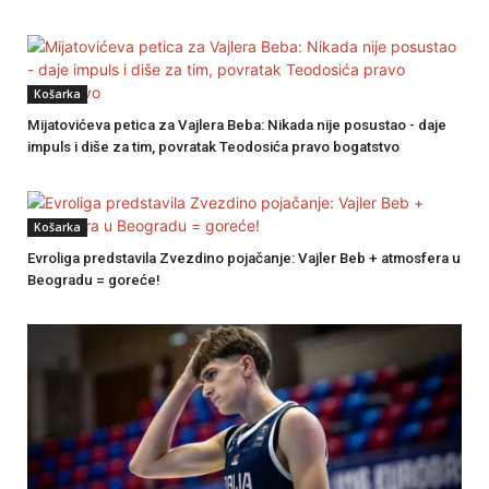
Košarka
Mijatovićeva petica za Vajlera Beba: Nikada nije posustao - daje
impuls i diše za tim, povratak Teodosića pravo bogatstvo
Košarka
Evroliga predstavila Zvezdino pojačanje: Vajler Beb + atmosfera u
Beogradu = goreće!