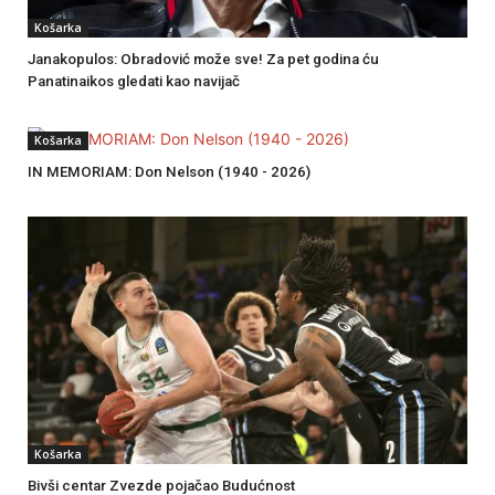
Košarka
Janakopulos: Obradović može sve! Za pet godina ću
Panatinaikos gledati kao navijač
Košarka
IN MEMORIAM: Don Nelson (1940 - 2026)
Košarka
Bivši centar Zvezde pojačao Budućnost