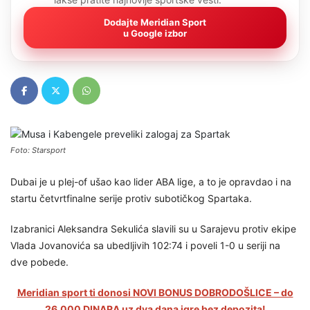
Dodajte Meridian Sport
u Google izbor
Foto: Starsport
Dubai je u plej-of ušao kao lider ABA lige, a to je opravdao i na
startu četvrtfinalne serije protiv subotičkog Spartaka.
Izabranici Aleksandra Sekulića slavili su u Sarajevu protiv ekipe
Vlada Jovanovića sa ubedljivih 102:74 i poveli 1-0 u seriji na
dve pobede.
Meridian sport ti donosi NOVI BONUS DOBRODOŠLICE – do
26.000 DINARA uz dva dana igre bez depozita!