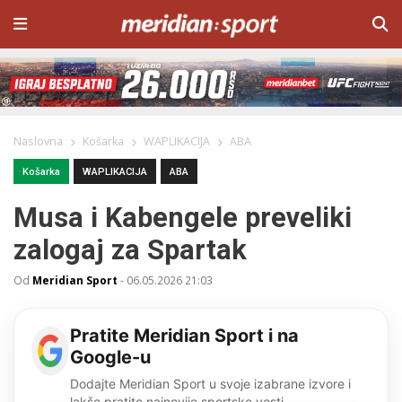
Naslovna
Košarka
WAPLIKACIJA
ABA
Košarka
WAPLIKACIJA
ABA
Musa i Kabengele preveliki
zalogaj za Spartak
Od
Meridian Sport
-
06.05.2026 21:03
Pratite Meridian Sport i na
Google-u
Dodajte Meridian Sport u svoje izabrane izvore i
lakše pratite najnovije sportske vesti.