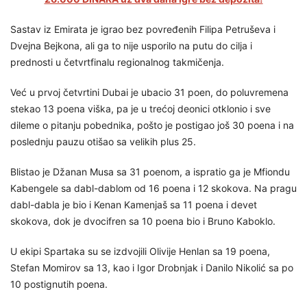
Sastav iz Emirata je igrao bez povređenih Filipa Petruševa i
Dvejna Bejkona, ali ga to nije usporilo na putu do cilja i
prednosti u četvrtfinalu regionalnog takmičenja.
Već u prvoj četvrtini Dubai je ubacio 31 poen, do poluvremena
stekao 13 poena viška, pa je u trećoj deonici otklonio i sve
dileme o pitanju pobednika, pošto je postigao još 30 poena i na
poslednju pauzu otišao sa velikih plus 25.
Blistao je Džanan Musa sa 31 poenom, a ispratio ga je Mfiondu
Kabengele sa dabl-dablom od 16 poena i 12 skokova. Na pragu
dabl-dabla je bio i Kenan Kamenjaš sa 11 poena i devet
skokova, dok je dvocifren sa 10 poena bio i Bruno Kaboklo.
U ekipi Spartaka su se izdvojili Olivije Henlan sa 19 poena,
Stefan Momirov sa 13, kao i Igor Drobnjak i Danilo Nikolić sa po
10 postignutih poena.