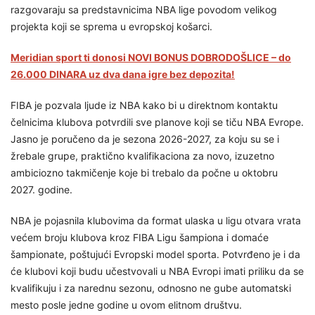
razgovaraju sa predstavnicima NBA lige povodom velikog
projekta koji se sprema u evropskoj košarci.
Meridian sport ti donosi NOVI BONUS DOBRODOŠLICE – do
26.000 DINARA uz dva dana igre bez depozita!
FIBA je pozvala ljude iz NBA kako bi u direktnom kontaktu
čelnicima klubova potvrdili sve planove koji se tiču NBA Evrope.
Jasno je poručeno da je sezona 2026-2027, za koju su se i
žrebale grupe, praktično kvalifikaciona za novo, izuzetno
ambiciozno takmičenje koje bi trebalo da počne u oktobru
2027. godine.
NBA je pojasnila klubovima da format ulaska u ligu otvara vrata
većem broju klubova kroz FIBA Ligu šampiona i domaće
šampionate, poštujući Evropski model sporta. Potvrđeno je i da
će klubovi koji budu učestvovali u NBA Evropi imati priliku da se
kvalifikuju i za narednu sezonu, odnosno ne gube automatski
mesto posle jedne godine u ovom elitnom društvu.