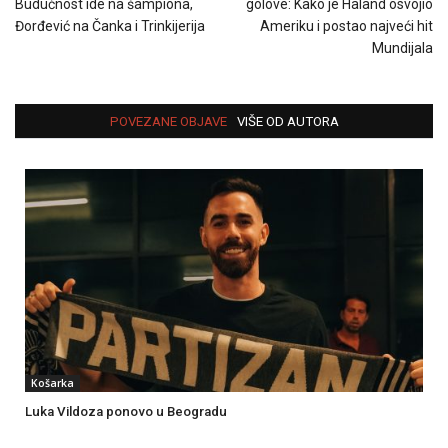
Budućnost ide na šampiona,
golove: Kako je Haland osvojio
Đorđević na Čanka i Trinkijerija
Ameriku i postao najveći hit
Mundijala
POVEZANE OBJAVE
VIŠE OD AUTORA
Košarka
Luka Vildoza ponovo u Beogradu