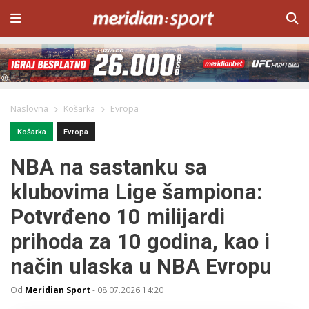
Naslovna
Košarka
Evropa
Košarka
Evropa
NBA na sastanku sa
klubovima Lige šampiona:
Potvrđeno 10 milijardi
prihoda za 10 godina, kao i
način ulaska u NBA Evropu
Od
Meridian Sport
-
08.07.2026 14:20