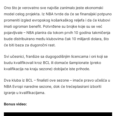
Ono što je verovatno sve najviše zanimalo jeste ekonomski
model celog projekta. Iz NBA tvrde da će se finansijski potpuno
promeniti izgled evropskog košarkaškog reljefa i da će klubovi
imati ogroman benefit. Potvrđene su brojke koje su se već
pojavljivale – NBA planira da tokom prvih 10 godina takmičenja
bude distribuirano među klubovima čak 10 milijardi dolara, što
će biti baza za dugoročni rast.
Svi učesnici, franšize sa dugogodišnjim licencama i oni koji se
budu kvalifikovali kroz BCL ili domaće šampionate (preko
kvalifikacija na kraju sezone) dobijaće iste prihode.
Dva kluba iz BCL – finalisti ove sezone – imaće pravo učešća u
NBA Evropi naredne sezone, dok će trećeplasirani izboriti
igranje u kvalifikacijama.
Bonus video: