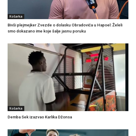
Košarka
Bivši plejmejker Zvezde o dolasku Obradovića u Hapoel: Želeli
smo dokazano ime koje šalje jasnu poruku
Košarka
Demba Sek izazvao Karlika Džonsa