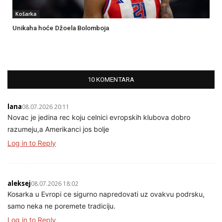
Košarka
Unikaha hoće Džoela Bolomboja
10 KOMENTARA
lana
08.07.2026 20:11
Novac je jedina rec koju celnici evropskih klubova dobro
razumeju,a Amerikanci jos bolje
Log in to Reply
aleksej
08.07.2026 18:02
Kosarka u Evropi ce sigurno napredovati uz ovakvu podrsku,
samo neka ne poremete tradiciju.
Log in to Reply