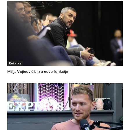
Košarka
Milija Vojinović blizu nove funkcije