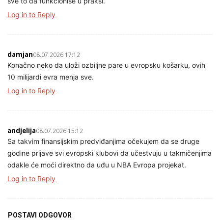
sve to da funkcioniše u praksi.
Log in to Reply
damjan
08.07.2026 17:12
Konačno neko da uloži ozbiljne pare u evropsku košarku, ovih
10 milijardi evra menja sve.
Log in to Reply
andjelija
08.07.2026 15:12
Sa takvim finansijskim predviđanjima očekujem da se druge
godine prijave svi evropski klubovi da učestvuju u takmičenjima
odakle će moći direktno da uđu u NBA Evropa projekat.
Log in to Reply
POSTAVI ODGOVOR