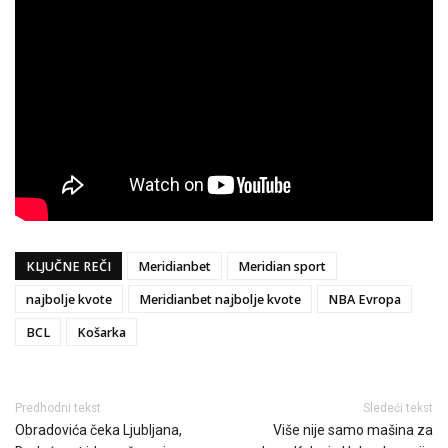
KLJUČNE REČI
Meridianbet
Meridian sport
najbolje kvote
Meridianbet najbolje kvote
NBA Evropa
BCL
Košarka
Predhodni tekst
Sledeći tekst
Obradovića čeka Ljubljana,
Više nije samo mašina za