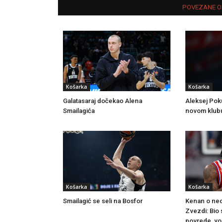
POVEZANE O
Košarka
Košarka
Galatasaraj dočekao Alena
Aleksej Pok
Smailagića
novom klub
Košarka
Košarka
Smailagić se seli na Bosfor
Kenan o ne
Zvezdi: Bio
povrede, vo