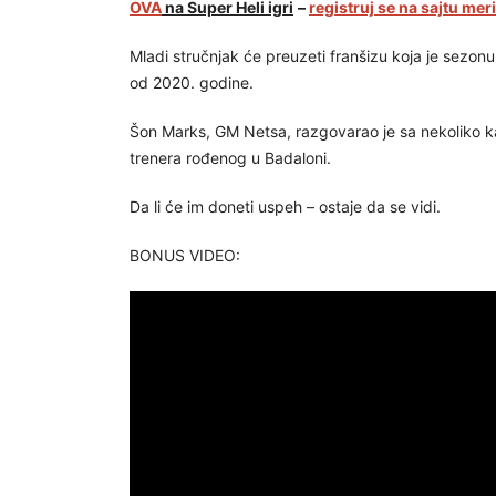
OVA
na Super Heli igri
–
registruj se na sajtu mer
Mladi stručnjak će preuzeti franšizu koja je sezonu
od 2020. godine.
Šon Marks, GM Netsa, razgovarao je sa nekoliko k
trenera rođenog u Badaloni.
Da li će im doneti uspeh – ostaje da se vidi.
BONUS VIDEO: