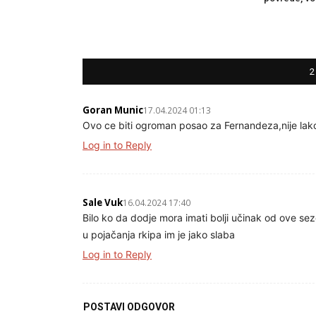
2
Goran Munic
17.04.2024 01:13
Ovo ce biti ogroman posao za Fernandeza,nije lako b
Log in to Reply
Sale Vuk
16.04.2024 17:40
Bilo ko da dodje mora imati bolji učinak od ove sez
u pojačanja rkipa im je jako slaba
Log in to Reply
POSTAVI ODGOVOR