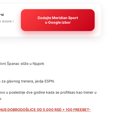
-u
Dodajte Meridian Sport
 izvore i
u Google izbor
 za glavnog trenera, javlja ESPN.
vo u poslednje dve godine kada se profilisao kao trener u
u.
NUS DOBRODOŠLICE OD 5.000 RSD + 100 FREEBET-