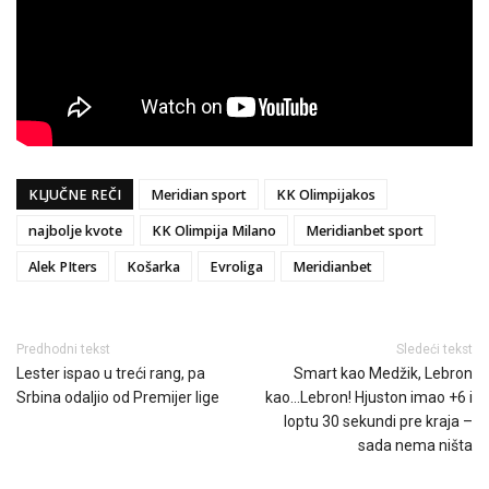
KLJUČNE REČI
Meridian sport
KK Olimpijakos
najbolje kvote
KK Olimpija Milano
Meridianbet sport
Alek PIters
Košarka
Evroliga
Meridianbet
Predhodni tekst
Sledeći tekst
Lester ispao u treći rang, pa
Smart kao Medžik, Lebron
Srbina odaljio od Premijer lige
kao…Lebron! Hjuston imao +6 i
loptu 30 sekundi pre kraja –
sada nema ništa