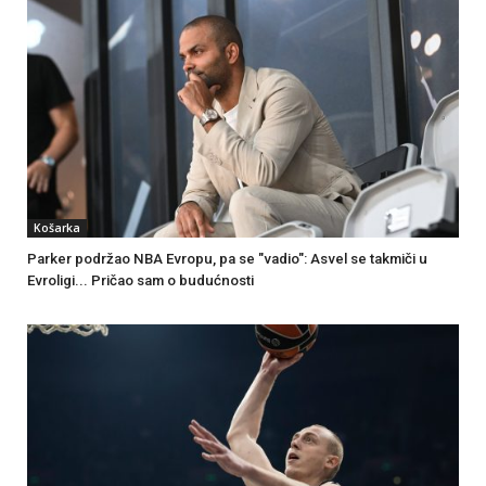
Košarka
Parker podržao NBA Evropu, pa se "vadio": Asvel se takmiči u
Evroligi... Pričao sam o budućnosti