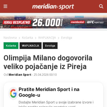
Naslovna
Košarka
WAPLIKACIJA
Evroliga
Košarka
WAPLIKACIJA
Evroliga
Olimpija Milano dogovorila
veliko pojačanje iz Pireja
Od
Meridian Sport
-
25.04.2026 00:10
Pratite Meridian Sport i na
Google-u
Dodajte Meridian Sport u svoje izabrane izvore i
lakše pratite najnovije sportske vesti.