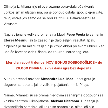
Olimpija iz Milana nije ni ove sezone opravdala očekivanja,
uprkos silnim ulaganjima, pa je ponovo ostala ispod plej-in crte,
te joj ostaje još samo da se bori za titulu u Palakanestru sa
Virtusom.
Napravljena je velika promena na klupi,
Pepe
Poeta
je zamenio
Etorea Mesinu
, ali to zasad nije dalo željeni rezultat. Ipak,
činjenica je da mladi Italijan nije krojio ekipu po svom ukusu, kao
i da će izvesno dobiti šansu da to uradi narednog leta.
Meridian sport ti donosi NOVI BONUS DOBRODOŠLICE – do
26.000 DINARA uz dva dana igre bez depozita!
A kako prenosi novinar
Alesandro Luđi Mađi
, postignut je
dogovor sa potencijalno velikim pojačanjem – iz Pireja.
Naime, Milanezi su se prema njegovim saznanjima dogovorili sa
krilnim centrom Olimpijakosa,
Alekom
Pitersom
. U pitanju je
dvogodišnja saradnja, ali kako se napominje, ništa još nije