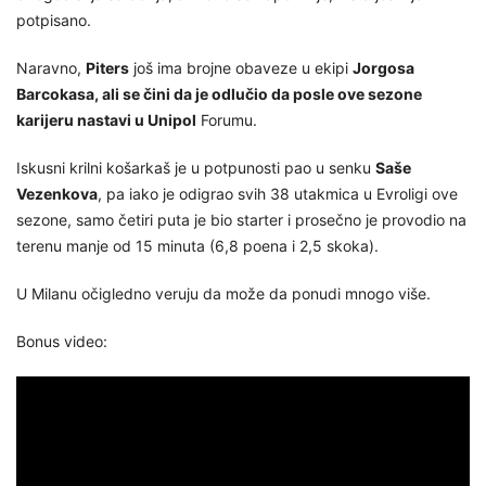
potpisano.
Naravno,
Piters
još ima brojne obaveze u ekipi
Jorgosa
Barcokasa, ali se čini da je odlučio da posle ove sezone
karijeru nastavi u Unipol
Forumu.
Iskusni krilni košarkaš je u potpunosti pao u senku
Saše
Vezenkova
, pa iako je odigrao svih 38 utakmica u Evroligi ove
sezone, samo četiri puta je bio starter i prosečno je provodio na
terenu manje od 15 minuta (6,8 poena i 2,5 skoka).
U Milanu očigledno veruju da može da ponudi mnogo više.
Bonus video: