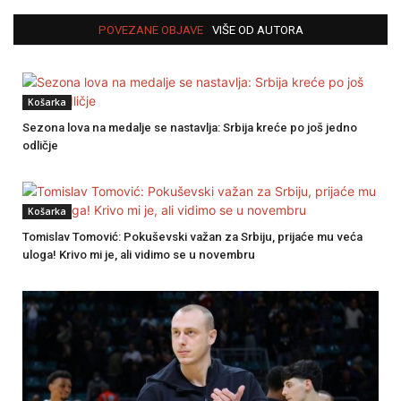
POVEZANE OBJAVE
VIŠE OD AUTORA
Košarka
Sezona lova na medalje se nastavlja: Srbija kreće po još jedno
odličje
Košarka
Tomislav Tomović: Pokuševski važan za Srbiju, prijaće mu veća
uloga! Krivo mi je, ali vidimo se u novembru