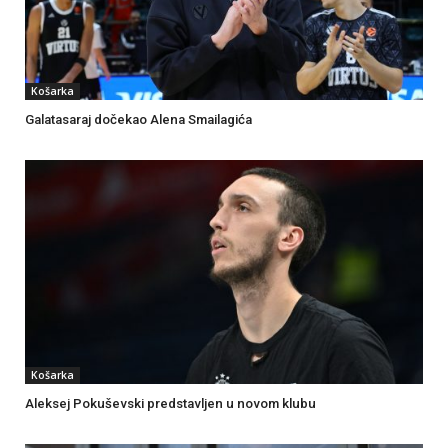
Košarka
Galatasaraj dočekao Alena Smailagića
Košarka
Aleksej Pokuševski predstavljen u novom klubu