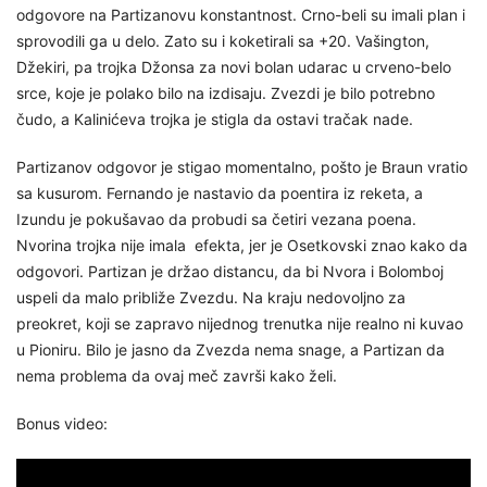
odgovore na Partizanovu konstantnost. Crno-beli su imali plan i
sprovodili ga u delo. Zato su i koketirali sa +20. Vašington,
Džekiri, pa trojka Džonsa za novi bolan udarac u crveno-belo
srce, koje je polako bilo na izdisaju. Zvezdi je bilo potrebno
čudo, a Kalinićeva trojka je stigla da ostavi tračak nade.
Partizanov odgovor je stigao momentalno, pošto je Braun vratio
sa kusurom. Fernando je nastavio da poentira iz reketa, a
Izundu je pokušavao da probudi sa četiri vezana poena.
Nvorina trojka nije imala efekta, jer je Osetkovski znao kako da
odgovori. Partizan je držao distancu, da bi Nvora i Bolomboj
uspeli da malo približe Zvezdu. Na kraju nedovoljno za
preokret, koji se zapravo nijednog trenutka nije realno ni kuvao
u Pioniru. Bilo je jasno da Zvezda nema snage, a Partizan da
nema problema da ovaj meč završi kako želi.
Bonus video: