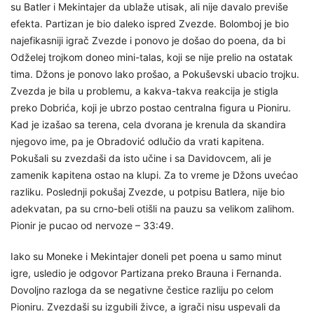
su Batler i Mekintajer da ublaže utisak, ali nije davalo previše
efekta. Partizan je bio daleko ispred Zvezde. Bolomboj je bio
najefikasniji igrač Zvezde i ponovo je došao do poena, da bi
Odželej trojkom doneo mini-talas, koji se nije prelio na ostatak
tima. Džons je ponovo lako prošao, a Pokuševski ubacio trojku.
Zvezda je bila u problemu, a kakva-takva reakcija je stigla
preko Dobrića, koji je ubrzo postao centralna figura u Pioniru.
Kad je izašao sa terena, cela dvorana je krenula da skandira
njegovo ime, pa je Obradović odlučio da vrati kapitena.
Pokušali su zvezdaši da isto učine i sa Davidovcem, ali je
zamenik kapitena ostao na klupi. Za to vreme je Džons uvećao
razliku. Poslednji pokušaj Zvezde, u potpisu Batlera, nije bio
adekvatan, pa su crno-beli otišli na pauzu sa velikom zalihom.
Pionir je pucao od nervoze – 33:49.
Iako su Moneke i Mekintajer doneli pet poena u samo minut
igre, usledio je odgovor Partizana preko Brauna i Fernanda.
Dovoljno razloga da se negativne čestice razliju po celom
Pioniru. Zvezdaši su izgubili živce, a igrači nisu uspevali da