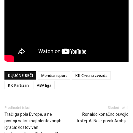
KLJUČNE REČI
Meridian sport
KK Crvena zvezda
KK Partizan
ABA liga
Predhodni tekst
Sledeći tekst
Traži ga pola Evrope, a ne
Ronaldo konačno osvojio
postoji na listi najtalentovanijih
trofej: Al Nasr prvak Arabije!
igrača: Kostov van