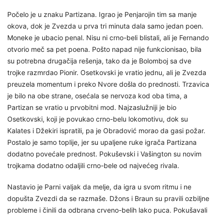
Počelo je u znaku Partizana. Igrao je Penjarojin tim sa manje
okova, dok je Zvezda u prva tri minuta dala samo jedan poen.
Moneke je ubacio penal. Nisu ni crno-beli blistali, ali je Fernando
otvorio meč sa pet poena. Pošto napad nije funkcionisao, bila
su potrebna drugačija rešenja, tako da je Bolomboj sa dve
trojke razmrdao Pionir. Osetkovski je vratio jednu, ali je Zvezda
preuzela momentum i preko Nvore došla do prednosti. Trzavica
je bilo na obe strane, osećala se nervoza kod oba tima, a
Partizan se vratio u prvobitni mod. Najzaslužniji je bio
Osetkovski, koji je povukao crno-belu lokomotivu, dok su
Kalates i Džekiri ispratili, pa je Obradović morao da gasi požar.
Postalo je samo toplije, jer su upaljene ruke igrača Partizana
dodatno povećale prednost. Pokuševski i Vašington su novim
trojkama dodatno odaljili crno-bele od najvećeg rivala.
Nastavio je Parni valjak da melje, da igra u svom ritmu i ne
dopušta Zvezdi da se razmaše. Džons i Braun su pravili ozbiljne
probleme i činili da odbrana crveno-belih lako puca. Pokušavali