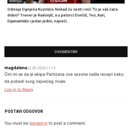
Intervjui
Odiseja Ognjena Kuzmića: Nekad ću sesti i reći ’To je vaš ćaća
dobio’! Trener je Radonjić, a u petorci Dončić, Teo, Kari,
Dijamantidis i jedan jedini, najveći…
0 KOMENTAR
magdalena
22.05.2026 11:13
Čini mi se da je ekipa Partizana ove sezone našla recept kako
da pobedi svog najvećeg rivala.
Log in to Reply
POSTAVI ODGOVOR
You must be
logged in
to post a comment.