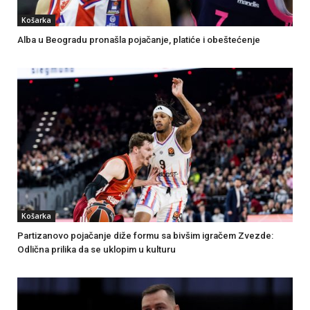
Košarka
Alba u Beogradu pronašla pojačanje, platiće i obeštećenje
Košarka
Partizanovo pojačanje diže formu sa bivšim igračem Zvezde:
Odlična prilika da se uklopim u kulturu