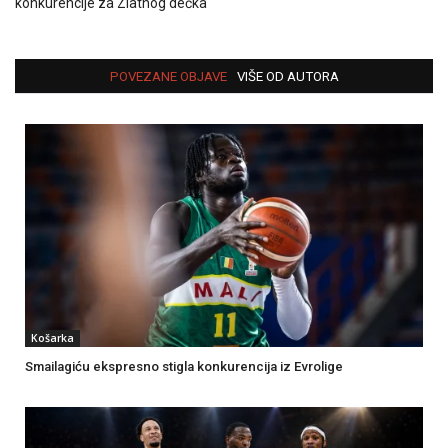
konkurencije za Zlatnog dečka
POVEZANE OBJAVE
VIŠE OD AUTORA
Košarka
Smailagiću ekspresno stigla konkurencija iz Evrolige