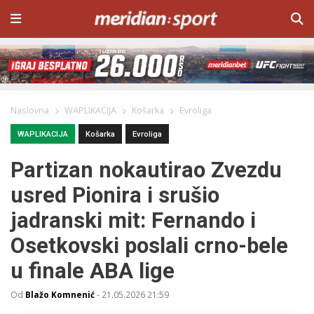
Naslovna
WAPLIKACIJA
Košarka
Evroliga
WAPLIKACIJA
Košarka
Evroliga
Partizan nokautirao Zvezdu
usred Pionira i srušio
jadranski mit: Fernando i
Osetkovski poslali crno-bele
u finale ABA lige
Od
Blažo Komnenić
-
21.05.2026 21:59