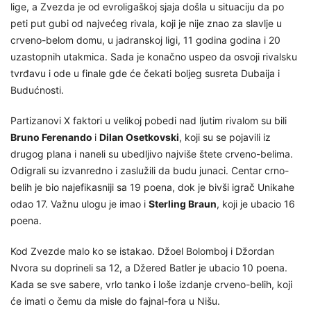
lige, a Zvezda je od evroligaškoj sjaja došla u situaciju da po
peti put gubi od najvećeg rivala, koji je nije znao za slavlje u
crveno-belom domu, u jadranskoj ligi, 11 godina godina i 20
uzastopnih utakmica. Sada je konačno uspeo da osvoji rivalsku
tvrđavu i ode u finale gde će čekati boljeg susreta Dubaija i
Budućnosti.
Partizanovi X faktori u velikoj pobedi nad ljutim rivalom su bili
Bruno Ferenando
i
Dilan Osetkovski
, koji su se pojavili iz
drugog plana i naneli su ubedljivo najviše štete crveno-belima.
Odigrali su izvanredno i zaslužili da budu junaci. Centar crno-
belih je bio najefikasniji sa 19 poena, dok je bivši igrač Unikahe
odao 17. Važnu ulogu je imao i
Sterling Braun
, koji je ubacio 16
poena.
Kod Zvezde malo ko se istakao. Džoel Bolomboj i Džordan
Nvora su doprineli sa 12, a Džered Batler je ubacio 10 poena.
Kada se sve sabere, vrlo tanko i loše izdanje crveno-belih, koji
će imati o čemu da misle do fajnal-fora u Nišu.