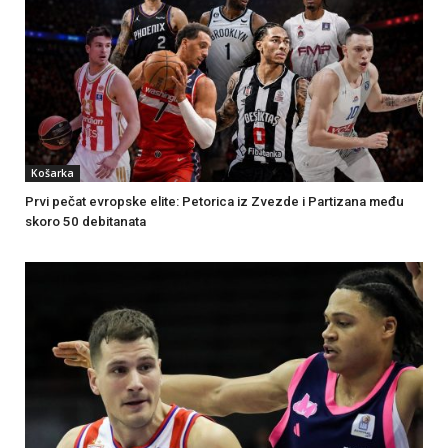
Košarka
Prvi pečat evropske elite: Petorica iz Zvezde i Partizana među
skoro 50 debitanata