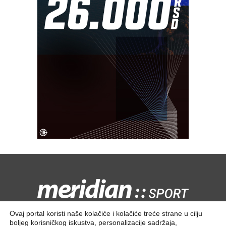
Kontaktirajte nas:
redakcija@meridiansport.rs
Ovaj portal koristi naše kolačiće i kolačiće treće strane u cilju
boljeg korisničkog iskustva, personalizacije sadržaja,