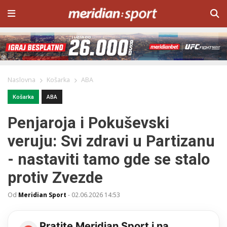
Naslovna
Košarka
ABA
Košarka
ABA
Penjaroja i Pokuševski
veruju: Svi zdravi u Partizanu
- nastaviti tamo gde se stalo
protiv Zvezde
Od
Meridian Sport
-
02.06.2026 14:53
Pratite Meridian Sport i na