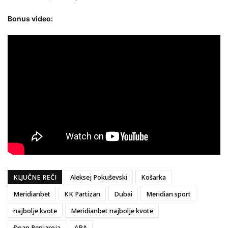
Bonus video:
KLJUČNE REČI
Aleksej Pokuševski
Košarka
Meridianbet
KK Partizan
Dubai
Meridian sport
najbolje kvote
Meridianbet najbolje kvote
Đoan Penjaroja
ABA