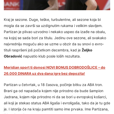
Kraj je sezone. Duge, teške, turbulentne, ali sezone koja bi
mogla da se završi sa uzdignutim rukama i velikim slavljem.
Partizan je plivao uzvodno i nekako uspeo da izađe na obalu,
na kojoj se sada bori za titulu. Jedinu ove sezone, ali svakako
najvredniju moguću ako se uzme u obzir da su snovi o evro-
tituli raspršeni još početkom decembra, kad je
Željko
Obradović
napustio klub posle loših rezultata.
Meridian sport ti donosi NOVI BONUS DOBRODOŠLICE – do
26.000 DINARA uz dva dana igre bez depozita!
Partizan u četvrtak, u 18 časova, počinje bitku za ABA tron.
Brani ga od napadača kojem nije prirodno da bude šampion
Jadrana, kojem nije prirodno ni da se bori u evropskoj košarci,
ali koji je stekao status ABA ligaša i evroligaša, tako da je tu gde
je. I istorija će na kraju pamtiti samo ime prvaka. Ime Partizana,