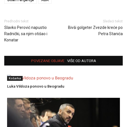
Predhodni tekst
Sledeći tekst
Slavko Perović napustio
Bivši golgeter Zvezde kreće po
Radnički, sa njim otišao i
Petra Stanića
Konatar
POVEZANE OBJAVE
VIŠE OD AUTORA
Košarka
Luka Vildoza ponovo u Beogradu