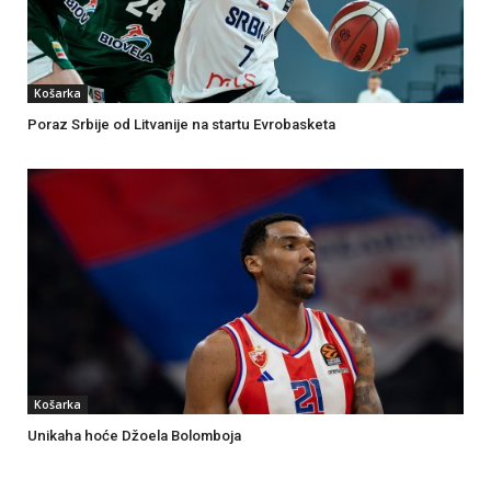
Košarka
Poraz Srbije od Litvanije na startu Evrobasketa
Košarka
Unikaha hoće Džoela Bolomboja