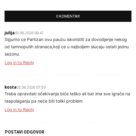
0 KOMENTAR
julija
03.06.2026 08:47
Sigurno ce Partizan ovu pauzu iskoristiti za dovodjenje nekog
od tamnoputih stranaca,koji ce u najboljem slucaju ostati jednu
sezonu.
Log in to Reply
kosta
02.06.2026 07:50
Treba opravdati očekivanja biće teško ali bar ima sve igrače na
raspolaganju pa neće biti toliki problem
Log in to Reply
POSTAVI ODGOVOR