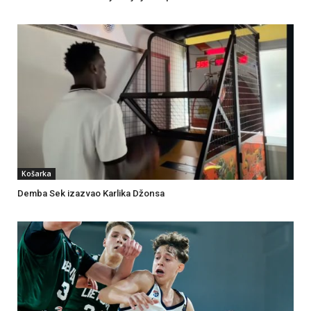
Košarka
Demba Sek izazvao Karlika Džonsa