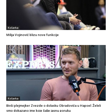
Košarka
Milija Vojinović blizu nove funkcije
Košarka
Bivši plejmejker Zvezde o dolasku Obradovića u Hapoel: Želeli
smo dokazano ime koje šalje jasnu poruku