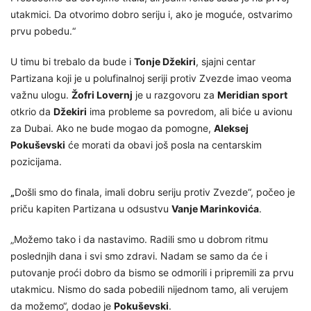
utakmici. Da otvorimo dobro seriju i, ako je moguće, ostvarimo
prvu pobedu.“
U timu bi trebalo da bude i
Tonje Džekiri
, sjajni centar
Partizana koji je u polufinalnoj seriji protiv Zvezde imao veoma
važnu ulogu.
Žofri Lovernj
je u razgovoru za
Meridian sport
otkrio da
Džekiri
ima probleme sa povredom, ali biće u avionu
za Dubai. Ako ne bude mogao da pomogne,
Aleksej
Pokuševski
će morati da obavi još posla na centarskim
pozicijama.
„
Došli smo do finala, imali dobru seriju protiv Zvezde“, počeo je
priču kapiten Partizana u odsustvu
Vanje Marinkovića
.
„Možemo tako i da nastavimo. Radili smo u dobrom ritmu
poslednjih dana i svi smo zdravi. Nadam se samo da će i
putovanje proći dobro da bismo se odmorili i pripremili za prvu
utakmicu. Nismo do sada pobedili nijednom tamo, ali verujem
da možemo“, dodao je
Pokuševski
.