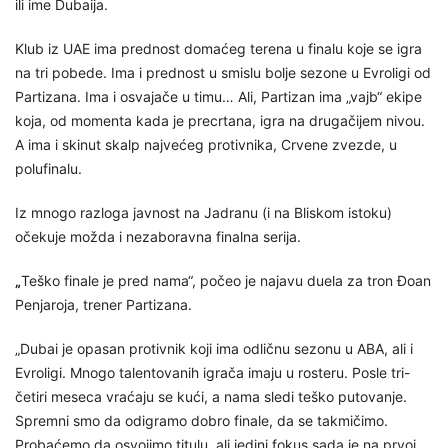
ili ime Dubaija.
Klub iz UAE ima prednost domaćeg terena u finalu koje se igra
na tri pobede. Ima i prednost u smislu bolje sezone u Evroligi od
Partizana. Ima i osvajače u timu… Ali, Partizan ima „vajb“ ekipe
koja, od momenta kada je precrtana, igra na drugačijem nivou.
A ima i skinut skalp najvećeg protivnika, Crvene zvezde, u
polufinalu.
Iz mnogo razloga javnost na Jadranu (i na Bliskom istoku)
očekuje možda i nezaboravna finalna serija.
„
Teško finale je pred nama“, počeo je najavu duela za tron Đoan
Penjaroja, trener Partizana.
„Dubai je opasan protivnik koji ima odličnu sezonu u ABA, ali i
Evroligi. Mnogo talentovanih igrača imaju u rosteru. Posle tri-
četiri meseca vraćaju se kući, a nama sledi teško putovanje.
Spremni smo da odigramo dobro finale, da se takmičimo.
Probaćemo da osvojimo titulu, ali jedini fokus sada je na prvoj