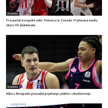
Košarka
Prvi pečat evropske elite: Petorica iz Zvezde i Partizana među
skoro 50 debitanata
Košarka
Alba u Beogradu pronašla pojačanje, platiće i obeštećenje