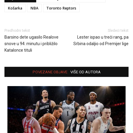
Košarka
NBA
Toronto Reptors
Predhodni tekst
Sledeći tekst
Barsino dete ugasilo Realove
Lester ispao u treći rang, pa
snove u 94. minutu i približilo
Srbina odaljio od Premijer lige
Katalonce tituli
POVEZANE OBJAVE
VIŠE OD AUTORA