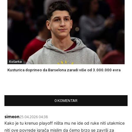
Košarka
Kusturica doprineo da Barselona zaradi više od 3.000.000 evra
0 KOMENTAR
simeon
25.04.2026 04:38
Kako je tu krenuo playoff ništa mu ne ide od ruke niti utakmice
niti ove povrede igrača mislim da ćemo brzo se završi za