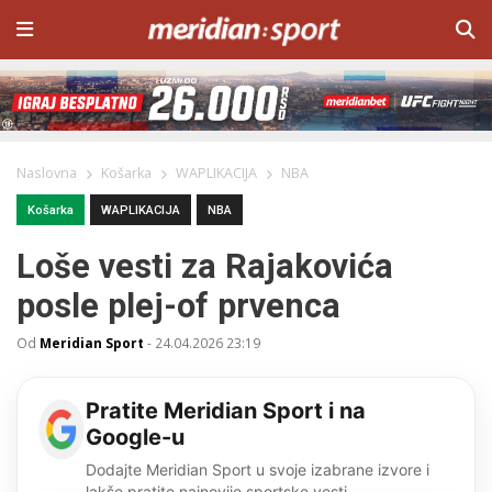
Naslovna
Košarka
WAPLIKACIJA
NBA
Košarka
WAPLIKACIJA
NBA
Loše vesti za Rajakovića
posle plej-of prvenca
Od
Meridian Sport
-
24.04.2026 23:19
Pratite Meridian Sport i na
Google-u
Dodajte Meridian Sport u svoje izabrane izvore i
lakše pratite najnovije sportske vesti.