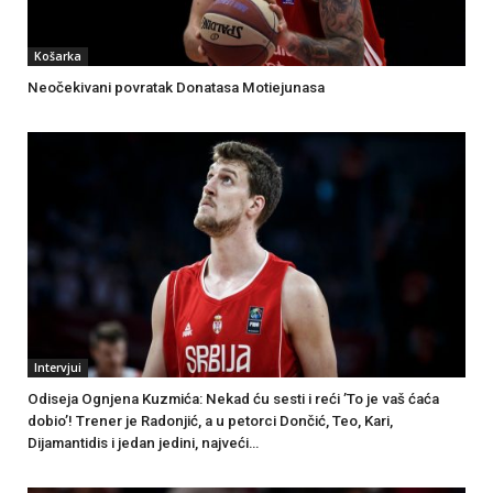
Košarka
Neočekivani povratak Donatasa Motiejunasa
Intervjui
Odiseja Ognjena Kuzmića: Nekad ću sesti i reći ’To je vaš ćaća
dobio’! Trener je Radonjić, a u petorci Dončić, Teo, Kari,
Dijamantidis i jedan jedini, najveći…