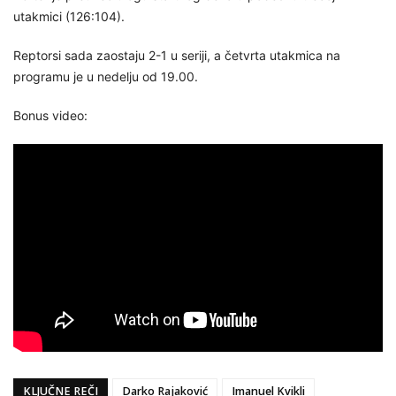
utakmici (126:104).
Reptorsi sada zaostaju 2-1 u seriji, a četvrta utakmica na
programu je u nedelju od 19.00.
Bonus video:
KLJUČNE REČI
Darko Rajaković
Imanuel Kvikli