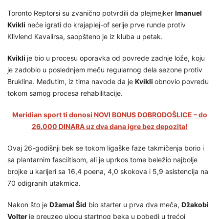
Toronto Reptorsi su zvanično potvrdili da plejmejker
Imanuel
Kvikli
neće igrati do krajaplej-of serije prve runde protiv
Klivlend Kavalirsa, saopšteno je iz kluba u petak.
Kvikli
je bio u procesu oporavka od povrede zadnje lože, koju
je zadobio u poslednjem meču regularnog dela sezone protiv
Bruklina. Međutim, iz tima navode da je
Kvikli
obnovio povredu
tokom samog procesa rehabilitacije.
Meridian sport ti donosi NOVI BONUS DOBRODOŠLICE – do
26.000 DINARA uz dva dana igre bez depozita!
Ovaj 26-godišnji bek se tokom ligaške faze takmičenja borio i
sa plantarnim fasciitisom, ali je uprkos tome beležio najbolje
brojke u karijeri sa 16,4 poena, 4,0 skokova i 5,9 asistencija na
70 odigranih utakmica.
Nakon što je
Džamal Šid
bio starter u prva dva meča,
Džakobi
Volter
je preuzeo ulogu startnog beka u pobedi u trećoj