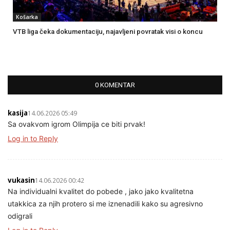
Košarka
VTB liga čeka dokumentaciju, najavljeni povratak visi o koncu
0 KOMENTAR
kasija
14.06.2026 05:49
Sa ovakvom igrom Olimpija ce biti prvak!
Log in to Reply
vukasin
14.06.2026 00:42
Na individualni kvalitet do pobede , jako jako kvalitetna
utakkica za njih protero si me iznenadili kako su agresivno
odigrali