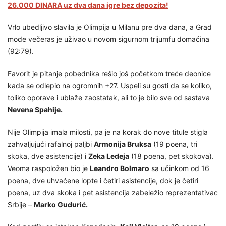
26.000 DINARA uz dva dana igre bez depozita!
Vrlo ubedljivo slavila je Olimpija u Milanu pre dva dana, a Grad
mode večeras je uživao u novom sigurnom trijumfu domaćina
(92:79).
Favorit je pitanje pobednika rešio još početkom treće deonice
kada se odlepio na ogromnih +27. Uspeli su gosti da se koliko,
toliko oporave i ublaže zaostatak, ali to je bilo sve od sastava
Nevena Spahije.
Nije Olimpija imala milosti, pa je na korak do nove titule stigla
zahvaljujući rafalnoj paljbi
Armonija Bruksa
(19 poena, tri
skoka, dve asistencije) i
Zeka Ledeja
(18 poena, pet skokova).
Veoma raspoložen bio je
Leandro Bolmaro
sa učinkom od 16
poena, dve uhvaćene lopte i četiri asistencije, dok je četiri
poena, uz dva skoka i pet asistencija zabeležio reprezentativac
Srbije –
Marko Gudurić.