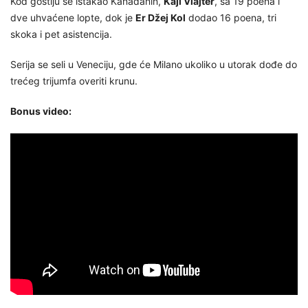
Kod gostiju se istakao Kanađanin,
Kajl Vlajter
, sa 19 poena i
dve uhvaćene lopte, dok je
Er Džej Kol
dodao 16 poena, tri
skoka i pet asistencija.
Serija se seli u Veneciju, gde će Milano ukoliko u utorak dođe do
trećeg trijumfa overiti krunu.
Bonus video: