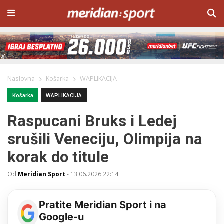
Naslovna
Košarka
WAPLIKACIJA
Košarka
WAPLIKACIJA
Raspucani Bruks i Ledej
srušili Veneciju, Olimpija na
korak do titule
Od
Meridian Sport
-
13.06.2026 22:14
Pratite Meridian Sport i na
Google-u