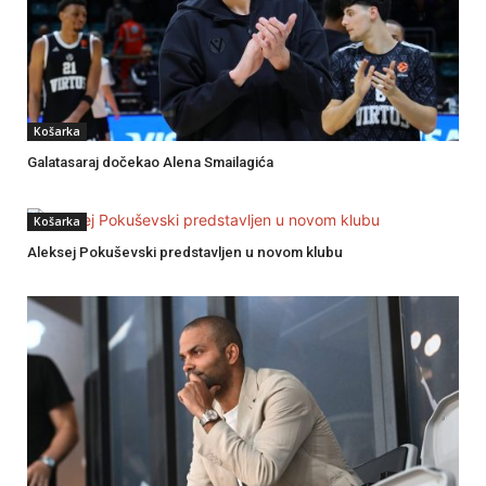
Košarka
Galatasaraj dočekao Alena Smailagića
Košarka
Aleksej Pokuševski predstavljen u novom klubu