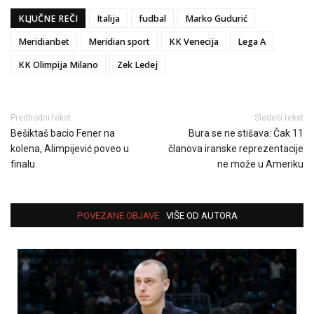
KLJUČNE REČI
Italija
fudbal
Marko Gudurić
Meridianbet
Meridian sport
KK Venecija
Lega A
KK Olimpija Milano
Zek Ledej
Predhodni tekst
Sledeći tekst
Bešiktaš bacio Fener na
Bura se ne stišava: Čak 11
kolena, Alimpijević poveo u
članova iranske reprezentacije
finalu
ne može u Ameriku
POVEZANE OBJAVE
VIŠE OD AUTORA