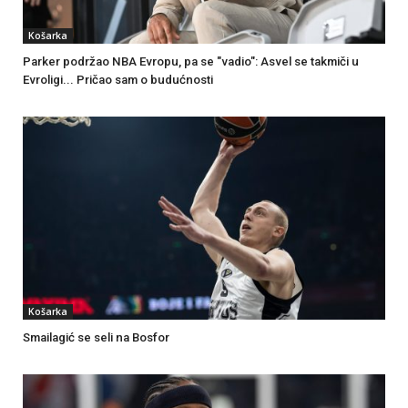
Košarka
Parker podržao NBA Evropu, pa se "vadio": Asvel se takmiči u
Evroligi... Pričao sam o budućnosti
Košarka
Smailagić se seli na Bosfor