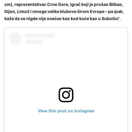
cm), reprezentativac Crne Gore, igrač koji je prošao Bilbao,
Dijon, Limož i mnoge velike klubove širom Evrope – pa ipak,
kaže da se nigde nije osećao kao kod kuće kao u Subotici
“.
View this post on Instagram