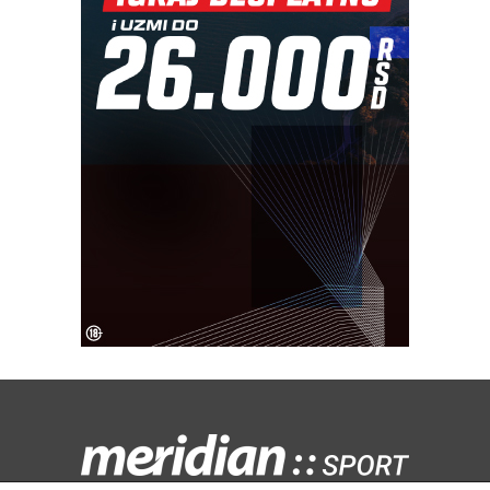
Kontaktirajte nas:
redakcija@meridiansport.rs