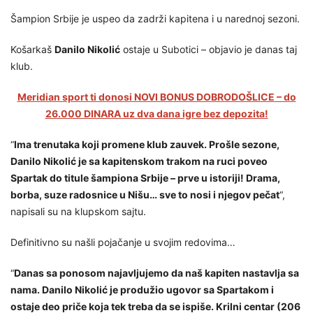
Šampion Srbije je uspeo da zadrži kapitena i u narednoj sezoni.
Košarkaš
Danilo Nikolić
ostaje u Subotici – objavio je danas taj
klub.
Meridian sport ti donosi NOVI BONUS DOBRODOŠLICE – do
26.000 DINARA uz dva dana igre bez depozita!
“
Ima trenutaka koji promene klub zauvek. Prošle sezone,
Danilo Nikolić je sa kapitenskom trakom na ruci poveo
Spartak do titule šampiona Srbije – prve u istoriji! Drama,
borba, suze radosnice u Nišu… sve to nosi i njegov pečat
“,
napisali su na klupskom sajtu.
Definitivno su našli pojačanje u svojim redovima…
“
Danas sa ponosom najavljujemo da naš kapiten nastavlja sa
nama. Danilo Nikolić je produžio ugovor sa Spartakom i
ostaje deo priče koja tek treba da se ispiše. Krilni centar (206