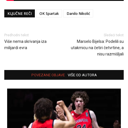
KLJUČNE REČI
OK Spartak
Danilo Nikolić
Predhodni tekst
Sledeći tekst
Više nema skrivanja iza
Marselo Bijelsa: Podelili su
milijardi evra
utakmicu na četiri četvrtine, a
nisu razmišljali
POVEZANE OBJAVE
VIŠE OD AUTORA