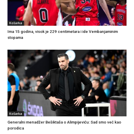
Košarka
Ima 15 godina, visok je 229 centimetara i ide Vembanjaminim
stopama
Košarka
Generalni menadžer Bešiktaša o Alimpijeviću: Sad smo već kao
porodica