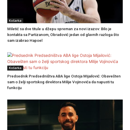
Košarka
Miletić sa dve titule u džepu spreman za novi izazov: Bilo je
kontakta sa Partizanom, Obradović jedan od glavnih razloga što
sam izabrao Hapoel
Košarka
Predsednik Predsedništva ABA lige Ostoja Mijailović: Obavešten
sam o želji sportskog direktora Milije Vojinovića da napusti tu
funkciju