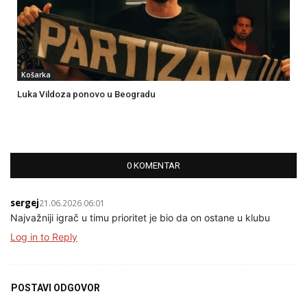
Košarka
Luka Vildoza ponovo u Beogradu
0 KOMENTAR
sergej
21.06.2026 06:01
Najvažniji igrač u timu prioritet je bio da on ostane u klubu
Log in to Reply
POSTAVI ODGOVOR