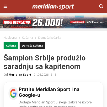
Naslovna
Košarka
Domaća košarka
Košarka
Domaća košarka
Šampion Srbije produžio
saradnju sa kapitenom
Od
Meridian Sport
-
21.06.2026 13:15
Pratite Meridian Sport i na
Google-u
Dodajte Meridian Sport u svoje izabrane izvore i
lakše pratite najnovije sportske vesti.