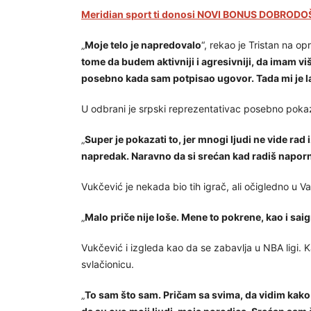
Meridian sport ti donosi NOVI BONUS DOBRODOŠ
„
Moje telo je napredovalo
“, rekao je Tristan na o
tome da budem aktivniji i agresivniji, da imam v
posebno kada sam potpisao ugovor. Tada mi je la
U odbrani je srpski reprezentativac posebno pokaz
„
Super je pokazati to, jer mnogi ljudi ne vide ra
napredak. Naravno da si srećan kad radiš naporno 
Vukčević je nekada bio tih igrač, ali očigledno u 
„
Malo priče nije loše. Mene to pokrene, kao i sai
Vukčević i izgleda kao da se zabavlja u NBA ligi.
svlačionicu.
„
To sam što sam. Pričam sa svima, da vidim kak