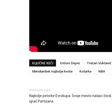
KLJUČNE REČI
Entoni Dejvis
Tristan Vukčević
Meridianbet najbolje kvote
Košarka
NBA
Predhodni tekst
Najbolje petorke Evrokupa: Svoje mesto našao i bivši
igrač Partizana