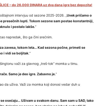
LICE – do 26.000 DINARA uz dva dana igre bez depozita!
proštajnom intervjuu od sezone 2025-2026. „
Uvek pričamo o
iše presečnih lopti. Tokom sezone sam postao konstantniji,
knulo i postalo lakše.
“
ao napredak, što ga čini srećnim.
d iza zavesa, tokom leta… Kad sezona počne, primeti se
i vidi se boljitak
.“
Vašingtonu važi za glavnog „treš-tok“ momka u timu.
grače. Samo je deo igre. Zabavno je.
“
 Kao da uživa. Važi za momka koji donosi vedar duh u
o se osećaju… Uživam u svakom danu. Sam sam u SAD, tako