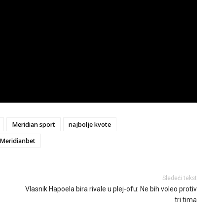
Meridian sport
najbolje kvote
Meridianbet
Sledeći tekst
Vlasnik Hapoela bira rivale u plej-ofu: Ne bih voleo protiv
tri tima