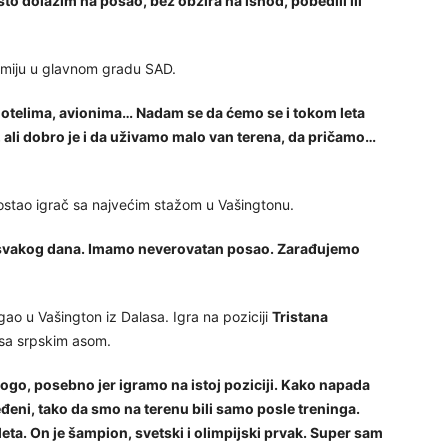
to dolazim na posao, bez obzira na ishod, pobedili ili
hemiju u glavnom gradu SAD.
hotelima, avionima… Nadam se da ćemo se i tokom leta
, ali dobro je i da uživamo malo van terena, da pričamo…
n postao igrač sa najvećim stažom u Vašingtonu.
 svakog dana. Imamo neverovatan posao. Zarađujemo
ao u Vašington iz Dalasa. Igra na poziciji
Tristana
sa srpskim asom.
ogo, posebno jer igramo na istoj poziciji. Kako napada
eđeni, tako da smo na terenu bili samo posle treninga.
ta. On je šampion, svetski i olimpijski prvak. Super sam