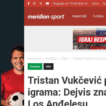
Ulogujte se / Pridružite se
Uživo
Na
NAJNOVIJE
FUDBAL
Naslovna
Košarka
NBA
Tristan Vukčević priča o
Košarka
NBA
Tristan Vukčević 
igrama: Dejvis zn
Los Anđelesu