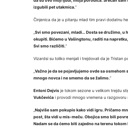
da su ovo moji ljudi, moja porodica. Srećan sam š
izgubili pet utakmica.
“
Činjenica da je u pitanju mlad tim pravi dodatnu 
„
Svi smo povezani, mladi… Dosta se družimo, u 
okupiti. Bićemo u Vašingtonu, raditi na napretku
Svi smo različiti.
“
Vizardsi su toliko menjali i trejdovali da je Trista
„
Važno je da se pojavljujemo ovde sa osmehom
mnogo novca i ne smemo da se žalimo.
“
Entoni Dejvis
je tokom sezone u velikom trejdu stig
Vukčevića
i provodi mnogo vremena u razgovoru 
„
Najviše sam pokupio kako vidi igru. Pričamo mn
post, šta vidi u mis-meču. Obojica smo bili povr
Nadam se da ćemo biti zajedno na terenu tokom le