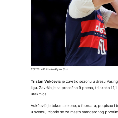
FOTO: AP Photo/Ryan Sun
Tristan Vukčević
je završio sezonu u dresu Vašing
ligu. Završio je sa prosečno 9 poena, tri skoka i 1
utakmica.
Vukčević je tokom sezone, u februaru, potpisao i t
u svemu, izborio se za mesto standardnog prvotim