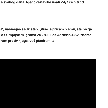
 svakog dana. Njegove navike imati 24/7 će biti od
a“, nasmejao se Tristan. „Više ja pričam njemu, stalno ga
i o Olimpijskim igrama 2028. u Los Anđelesu. Svi znamo
ram protiv njega, već planiram to
.“