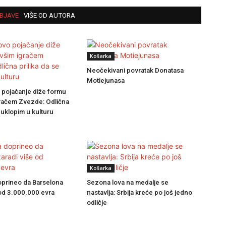
BJAVE
VIŠE OD AUTORA
Košarka
Neočekivani povratak Donatasa
Motiejunasa
 pojačanje diže formu
gračem Zvezde: Odlična
e uklopim u kulturu
Košarka
oprineo da Barselona
Sezona lova na medalje se
 od 3.000.000 evra
nastavlja: Srbija kreće po još jedno
odličje