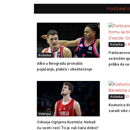
POVEZANE O
Košarka
Partizanovo
Košarka
sa bivšim i
Alba u Beogradu pronašla
prilika da s
pojačanje, platiće i obeštećenje
Košarka
Kusturica d
zaradi više
Intervjui
Odiseja Ognjena Kuzmića: Nekad
ću sesti i reći ’To je vaš ćaća dobio’!