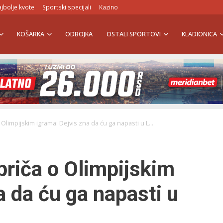
jbolje kvote
Sportski specijali
Kazino
KOŠARKA
ODBOJKA
OSTALI SPORTOVI
KLADIONICA
 Olimpijskim igrama: Dejvis zna da ću ga napasti u L...
priča o Olimpijskim
a da ću ga napasti u