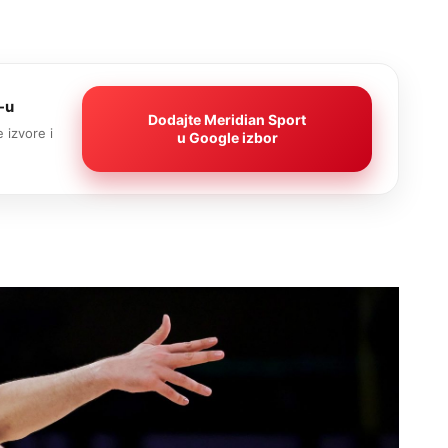
-u
Dodajte Meridian Sport
 izvore i
u Google izbor