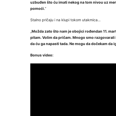
uzbuđen što ću imati nekog na tom nivou uz mene
pomoći.
“
Stalno pričaju i na klupi tokom utakmica…
„
Možda zato što nam je obojici rođendan 11. mart
pitam. Volim da pričam. Mnogo smo razgovarali 
da ću ga napasti tada. Ne mogu da dočekam da ig
Bonus video: